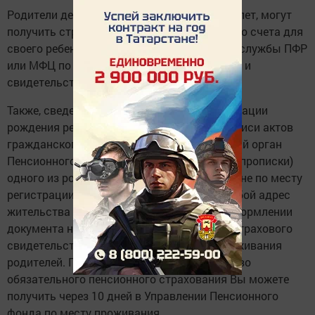
Родители детей, не достигших возраста 14 лет, могут
получить страховой номер индивидуального счета для
своего ребенка, обратившись в клиентские службы ПФР
или МФЦ по месту жительства с паспортом и
свидетельством о рождении ребенка.
Также, сведения о государственной регистрации
рождения ребенка передаются органом записи актов
гражданского состояния в территориальный орган
Пенсионного фонда по месту регистрации (прописки)
одного из родителей. В случае проживания не по месту
регистрации (прописки) можно заявить любой адрес
жительства в Республике Татарстан при оформлении
документа на ребенка с целью получения страхового
свидетельства по месту фактического проживания
родителей. Готовое страховое свидетельство
обязательного пенсионного страхования Вы можете
получить через 10 дней в Управлении Пенсионного
фонда по месту проживания.