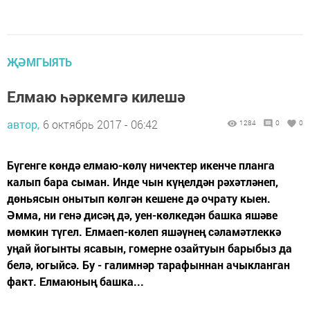
ҖӘМГЫЯТЬ
Елмаю һәркемгә килешә
автор,
6 октябрь 2017 - 06:42
1284
0
0
Бүгенге көндә елмаю-көлү ничектер икенче планга
калып бара сыман. Инде чын күңелдән рәхәтләнеп,
дөньясын онытып көлгән кешене дә очрату кыен.
Әмма, ни генә дисәң дә, уен-көлкедән башка яшәве
мөмкин түгел. Елмаеп-көлеп яшәүнең сәламәтлеккә
уңай йогынты ясавын, гомерне озайтуын барыбыз да
белә, югыйсә. Бу - галимнәр тарафыннан ачыкланган
факт. Елмаюның башка...