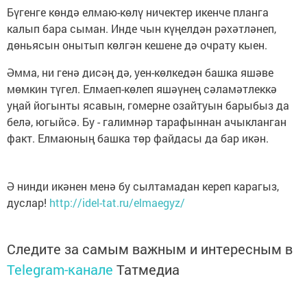
Бүгенге көндә елмаю-көлү ничектер икенче планга
калып бара сыман. Инде чын күңелдән рәхәтләнеп,
дөньясын онытып көлгән кешене дә очрату кыен.
Әмма, ни генә дисәң дә, уен-көлкедән башка яшәве
мөмкин түгел. Елмаеп-көлеп яшәүнең сәламәтлеккә
уңай йогынты ясавын, гомерне озайтуын барыбыз да
белә, югыйсә. Бу - галимнәр тарафыннан ачыкланган
факт. Елмаюның башка төр файдасы да бар икән.
Ә нинди икәнен менә бу сылтамадан кереп карагыз,
дуслар!
http://idel-tat.ru/elmaegyz/
Следите за самым важным и интересным в
Telegram-канале
Татмедиа