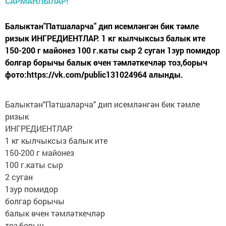
Балыктан"Патшаларча" дип исемләнгән бик тәмле
ризык ИНГРЕДИЕНТЛАР: 1 кг кылчыксыз балык ите
150-200 г майонез 100 г.каты сыр 2 суган 1зур помидор
болгар борычы балык өчен тәмләткечләр тоз,борыч
фото:https://vk.com/public131024964 алынды.
Балыктан"Патшаларча" дип исемләнгән бик тәмле
ризык
ИНГРЕДИЕНТЛАР:
1 кг кылчыксыз балык ите
150-200 г майонез
100 г.каты сыр
2 суган
1зур помидор
болгар борычы
балык өчен тәмләткечләр
тоз,борыч