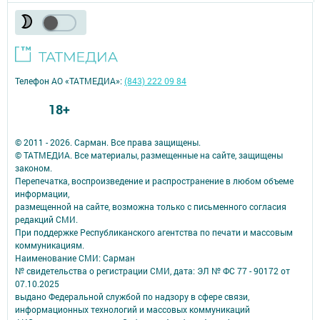
Телефон АО «ТАТМЕДИА»:
(843) 222 09 84
18+
© 2011 - 2026. Сарман. Все права защищены.
© ТАТМЕДИА. Все материалы, размещенные на сайте, защищены
законом.
Перепечатка, воспроизведение и распространение в любом объеме
информации,
размещенной на сайте, возможна только с письменного согласия
редакций СМИ.
При поддержке Республиканского агентства по печати и массовым
коммуникациям.
Наименование СМИ: Сарман
№ свидетельства о регистрации СМИ, дата: ЭЛ № ФС 77 - 90172 от
07.10.2025
выдано Федеральной службой по надзору в сфере связи,
информационных технологий и массовых коммуникаций