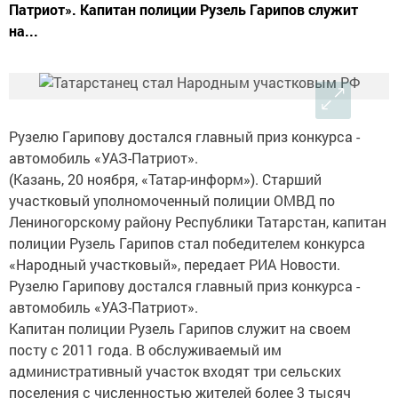
Патриот». Капитан полиции Рузель Гарипов служит
на...
Рузелю Гарипову достался главный приз конкурса -
автомобиль «УАЗ-Патриот».
(Казань, 20 ноября, «Татар-информ»). Старший
участковый уполномоченный полиции ОМВД по
Лениногорскому району Республики Татарстан, капитан
полиции Рузель Гарипов стал победителем конкурса
«Народный участковый», передает РИА Новости.
Рузелю Гарипову достался главный приз конкурса -
автомобиль «УАЗ-Патриот».
Капитан полиции Рузель Гарипов служит на своем
посту с 2011 года. В обслуживаемый им
административный участок входят три сельских
поселения с численностью жителей более 3 тысяч