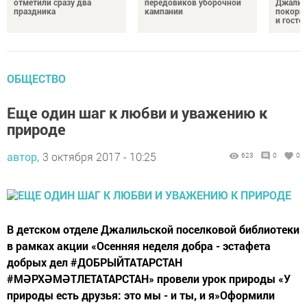
отметили сразу два
передовиков уборочной
Джалил
праздника
кампании
покорил
и госте
ОБЩЕСТВО
Еще один шаг к любви и уважению к
природе
автор,
3 октября 2017 - 10:25
623
0
0
В детском отделе Джалильской поселковой библиотеки
в рамках акции «Осенняя неделя добра - эстафета
добрых дел #ДОБРЫЙТАТАРСТАН
#МӘРХӘМӘТЛЕТАТАРСТАН» провели урок природы «У
природы есть друзья: это мы - и ты, и я»Оформили