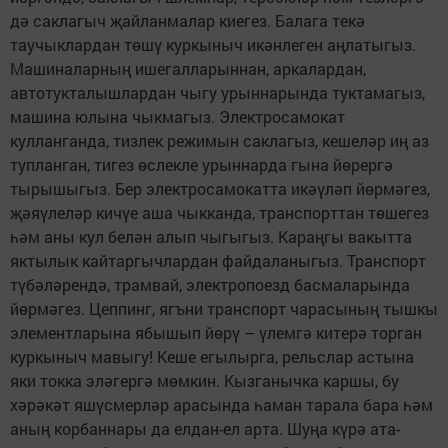
дә саклагыч җайланмалар киегез. Балага текә
таучыклардан төшү куркыныч икәнлеген аңлатыгыз.
Машиналарның ишегалларыннан, аркалардан,
автотукталышлардан чыгу урыннарында туктамагыз,
машина юлына чыкмагыз. Электросамокат
кулланганда, тизлек режимын саклагыз, кешеләр иң аз
тупланган, тигез өслекле урыннарда гына йөрергә
тырышыгыз. Бер электросамокатта икәүләп йөрмәгез,
җәяүлеләр кичүе аша чыкканда, транспорттан төшегез
һәм аны кул белән алып чыгыгыз. Караңгы вакытта
яктылык кайтаргычлардан файдаланыгыз. Транспорт
түбәләрендә, трамвай, электропоезд басмаларында
йөрмәгез. Цеппинг, ягъни транспорт чарасының тышкы
элементларына ябышып йөрү – үлемгә китерә торган
куркыныч мавыгу! Кеше егылырга, рельслар астына
яки токка эләгергә мөмкин. Кызганычка каршы, бу
хәрәкәт яшүсмерләр арасында һаман тарала бара һәм
аның корбаннары да елдан-ел арта. Шуңа күрә ата-