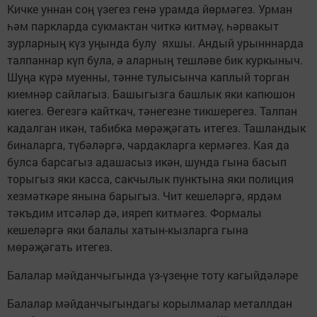
Кичке уннан соң үзегез генә урамда йөрмәгез. Урман
һәм паркларда сукмактан читкә китмәү, һәрвакыт
зурларның күз уңында булу яхшы. Андый урынннарда
талпаннар күп була, ә аларның тешләве бик куркыныч.
Шуңа күрә муенны, тәнне тулысынча каплый торган
киемнәр сайлагыз. Башыгызга башлык яки капюшон
киегез. Өегезгә кайткач, тәнегезне тикшерегез. Талпан
кадалган икән, табибка мөрәҗәгать итегез. Ташландык
биналарга, түбәләргә, чардакларга кермәгез. Кая да
булса барсагыз адашасыз икән, шунда гына басып
торыгыз яки касса, сакчылык пунктына яки полиция
хезмәткәре янына барыгыз. Чит кешеләргә, ярдәм
тәкъдим итсәләр дә, ияреп китмәгез. Формалы
кешеләргә яки балалы хатын-кызларга гына
мөрәҗәгать итегез.
Балалар мәйданчыгында үз-үзеңне тоту кагыйдәләре
Балалар мәйданчыгындагы корылмалар металлдан