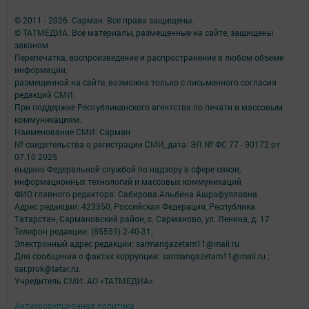
© 2011 - 2026. Сарман. Все права защищены.
© ТАТМЕДИА. Все материалы, размещенные на сайте, защищены
законом.
Перепечатка, воспроизведение и распространение в любом объеме
информации,
размещенной на сайте, возможна только с письменного согласия
редакций СМИ.
При поддержке Республиканского агентства по печати и массовым
коммуникациям.
Наименование СМИ: Сарман
№ свидетельства о регистрации СМИ, дата: ЭЛ № ФС 77 - 90172 от
07.10.2025
выдано Федеральной службой по надзору в сфере связи,
информационных технологий и массовых коммуникаций
ФИО главного редактора: Сабирова Альбина Ашрафулловна
Адрес редакции: 423350, Российская Федерация, Республика
Татарстан, Сармановский район, с. Сарманово, ул. Ленина, д. 17
Телефон редакции: (85559) 2-40-31;
Электронный адрес редакции: sarmangazetam11@mail.ru
Для сообщения о фактах коррупции: sarmangazetam11@mail.ru ;
sar.prok@tatar.ru.
Учредитель СМИ: АО «ТАТМЕДИА»
Антикоррупционная политика