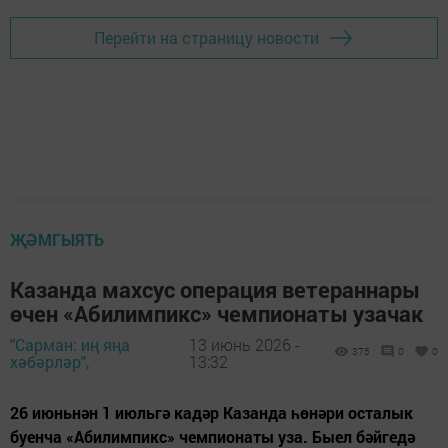
Перейти на страницу новости
ҖӘМГЫЯТЬ
Казанда махсус операция ветераннары
өчен «Абилимпикс» чемпионаты узачак
"Сарман: иң яңа
13 июнь 2026 -
375
0
0
хәбәрләр",
13:32
26 июньнән 1 июльгә кадәр Казанда һөнәри осталык
буенча «Абилимпикс» чемпионаты уза. Быел бәйгедә