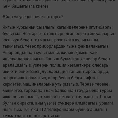
һәм башыгызга киегез.
Өйдә үз-үзеңне ничек тотарга?
Янгын куркынычсызлыгы кагыйдәләренә игътибарлы
булыгыз. Челтәргә тоташтырылган электр җиһазларын
юеш кул белән тотмагыз, розеткага кулыгызны
тыкмагыз, төзек приборлардан гына файдаланыгыз.
Ашар алдыннан кулыгызны, җиләк-җимеш һәм
яшелчәләрне юыгыз.Таныш булмаган кешеләр белән
аралашмагыз, үзләрен полиция хезмәткәре, слесарь
яки әти-әниегезнең дуслары дип таныштырсалар да,
аларга ишек ачмагыз, алар белән бергә лифткә
кермәгез, машиналарына утырмагыз. Тәрәзә төбенә
менмәгез, тәрәзәдән һәм балконнан гәүдә белән урам
якка асылынмагыз, москит сеткага таянмагыз. Янгын
булган очракта, аны үзегез сүндерә алмасагыз, урамга
чыгыгыз, 101 яки 112 телефоннары буенча ашыгыч
хезмәтләргә шалтыратыгыз.