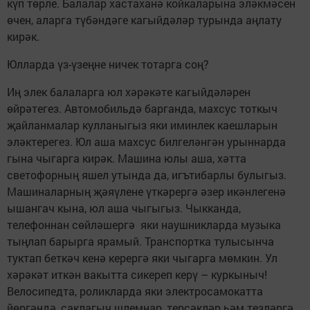
күп төрле. Балалар хастаханә койкаларына эләкмәсен
өчен, аларга түбәндәге кагыйдәләр турында аңлату
кирәк.
Юлларда үз-үзеңне ничек тотарга соң?
Иң элек балаларга юл хәрәкәте кагыйдәләрен
өйрәтегез. Автомобильдә барганда, махсус тоткыч
җайланмалар кулланыгыз яки иминлек каешларын
эләктерегез. Юл аша махсус билгеләнгән урыннарда
гына чыгарга кирәк. Машина юлы аша, хәтта
светофорның яшел утында да, игътибарлы булыгыз.
Машиналарның җәяүлене үткәрергә әзер икәнлегенә
ышангач кына, юл аша чыгыгыз. Чыкканда,
телефоннан сөйләшергә яки наушникларда музыка
тыңлап барырга ярамый. Транспортка тулысынча
туктап беткәч кенә керергә яки чыгарга мөмкин. Ул
хәрәкәт иткән вакытта сикереп керү – куркыныч!
Велосипедта, роликларда яки электросамокатта
йөргәндә, саклагыч шлемнар, терсәкләр һәм тезләргә