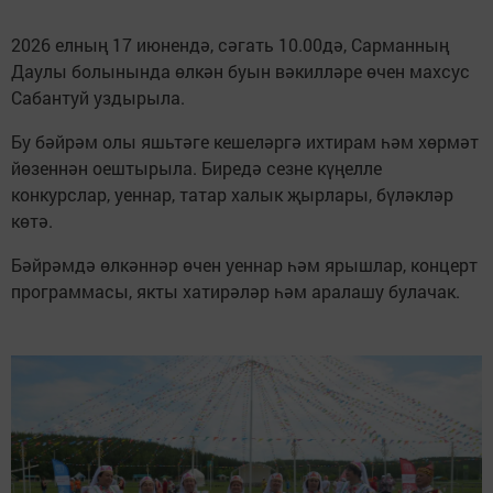
2026 елның 17 июнендә, сәгать 10.00дә, Сарманның
Даулы болынында өлкән буын вәкилләре өчен махсус
Сабантуй уздырыла.
Бу бәйрәм олы яшьтәге кешеләргә ихтирам һәм хөрмәт
йөзеннән оештырыла. Биредә сезне күңелле
конкурслар, уеннар, татар халык җырлары, бүләкләр
көтә.
Бәйрәмдә өлкәннәр өчен уеннар һәм ярышлар, концерт
программасы, якты хатирәләр һәм аралашу булачак.