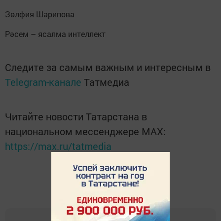
Зөлфия Шәрипова
Рәсем – ясалма интеллект
Следите за самым важным и интересным в
Telegram-канале
Татмедиа
Читайте новости Татарстана в
национальном мессенджере MАХ:
https://max.ru/tatmedia