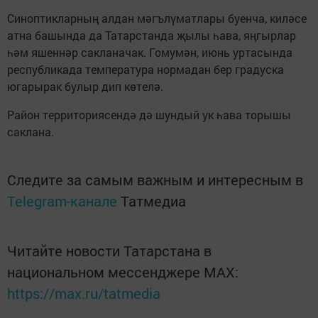
Синоптикларның алдан мәгълүматлары буенча, киләсе
атна башында да Татарстанда җылы һава, яңгырлар
һәм яшеннәр сакланачак. Гомумән, июнь уртасында
республикада температура нормадан бер градуска
югарырак булыр дип көтелә.
Район территориясендә дә шундый ук һава торышы
саклана.
Следите за самым важным и интересным в
Telegram-канале
Татмедиа
Читайте новости Татарстана в
национальном мессенджере MАХ:
https://max.ru/tatmedia