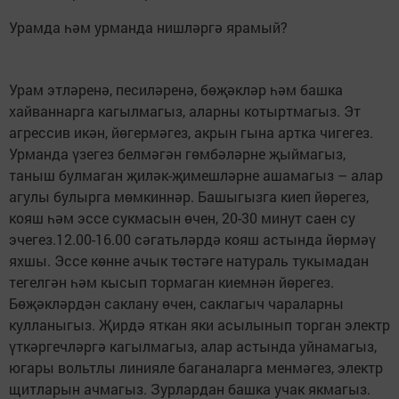
Урамда һәм урманда нишләргә ярамый?
Урам этләренә, песиләренә, бөҗәкләр һәм башка
хайваннарга кагылмагыз, аларны котыртмагыз. Эт
агрессив икән, йөгермәгез, акрын гына артка чигегез.
Урманда үзегез белмәгән гөмбәләрне җыймагыз,
таныш булмаган җиләк-җимешләрне ашамагыз – алар
агулы булырга мөмкиннәр. Башыгызга киеп йөрегез,
кояш һәм эссе сукмасын өчен, 20-30 минут саен су
эчегез.12.00-16.00 сәгатьләрдә кояш астында йөрмәү
яхшы. Эссе көнне ачык төстәге натураль тукымадан
тегелгән һәм кысып тормаган киемнән йөрегез.
Бөҗәкләрдән саклану өчен, саклагыч чараларны
кулланыгыз. Җирдә яткан яки асылынып торган электр
үткәргечләргә кагылмагыз, алар астында уйнамагыз,
югары вольтлы линияле баганаларга менмәгез, электр
щитларын ачмагыз. Зурлардан башка учак якмагыз.