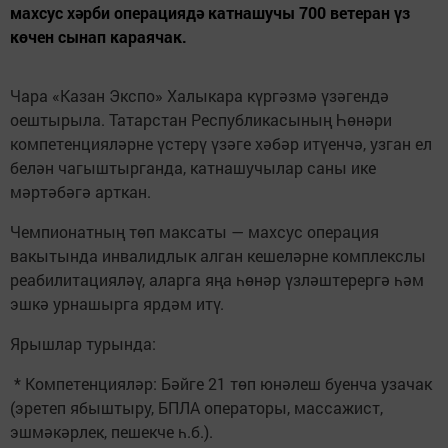
махсус хәрби операциядә катнашучы 700 ветеран үз
көчен сынап караячак.
Чара «Казан Экспо» Халыкара күргәзмә үзәгендә
оештырыла. Татарстан Республикасының Һөнәри
компетенцияләрне үстерү үзәге хәбәр итүенчә, узган ел
белән чагыштырганда, катнашучылар саны ике
мәртәбәгә арткан.
Чемпионатның төп максаты — махсус операция
вакытында инвалидлык алган кешеләрне комплекслы
реабилитацияләү, аларга яңа һөнәр үзләштерергә һәм
эшкә урнашырга ярдәм итү.
Ярышлар турында:
* Компетенцияләр: Бәйге 21 төп юнәлеш буенча узачак
(эретеп ябыштыру, БПЛА операторы, массажист,
эшмәкәрлек, пешекче һ.б.).