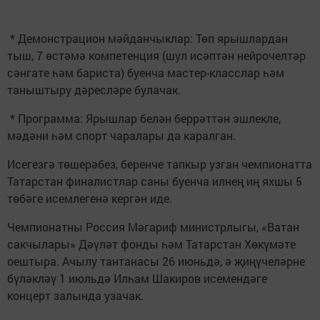
* Демонстрацион мәйданчыклар: Төп ярышлардан
тыш, 7 өстәмә компетенция (шул исәптән нейрочелтәр
сәнгате һәм бариста) буенча мастер-класслар һәм
таныштыру дәресләре булачак.
* Программа: Ярышлар белән беррәттән эшлекле,
мәдәни һәм спорт чаралары да каралган.
Исегезгә төшерәбез, беренче тапкыр узган чемпионатта
Татарстан финалистлар саны буенча илнең иң яхшы 5
төбәге исемлегенә кергән иде.
Чемпионатны Россия Мәгариф министрлыгы, «Ватан
сакчылары» Дәүләт фонды һәм Татарстан Хөкүмәте
оештыра. Ачылу тантанасы 26 июньдә, ә җиңүчеләрне
бүләкләү 1 июльдә Илһам Шакиров исемендәге
концерт залында узачак.