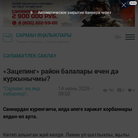
5
Автоматическое закрытие баннера через
САРМАН ЯҢАЛЫКЛАРЫ
18+
"Сарман" газетасы - Сарман районы
СӘЛАМӘТЛЕК САКЛАУ
«Зацепинг» район балалары өчен дә
куркынычмы?
"Сарман: иң яңа
14 июнь 2026 -
782
0
0
хәбәрләр",
09:00
Саннардан күренгәнчә, илдә әлеге хәрәкәт корбаннары
елдан-ел арта.
Көтеп алынган җәй килде. Ләкин ул шатлыклы, җылы