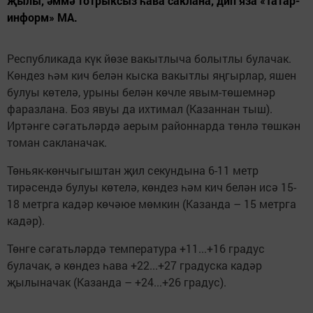
җылы, әммә тотрыксыз һава саклана, дип яза «Татар-
информ» МА.
Республикада күк йөзе вакытлыча болытлы булачак.
Көндез һәм кич белән кыска вакытлы яңгырлар, яшен
булуы көтелә, урыны белән көчле явым-төшемнәр
фаразлана. Боз явуы да ихтимал (Казаннан тыш).
Иртәнге сәгатьләрдә аерым районнарда төнлә төшкән
томан сакланачак.
Төньяк-көнчыгыштан җил секундына 6-11 метр
тирәсендә булуы көтелә, көндез һәм кич белән исә 15-
18 метрга кадәр көчәюе мөмкин (Казанда – 15 метрга
кадәр).
Төнге сәгатьләрдә температура +11...+16 градус
булачак, ә көндез һава +22...+27 градуска кадәр
җылыначак (Казанда – +24...+26 градус).