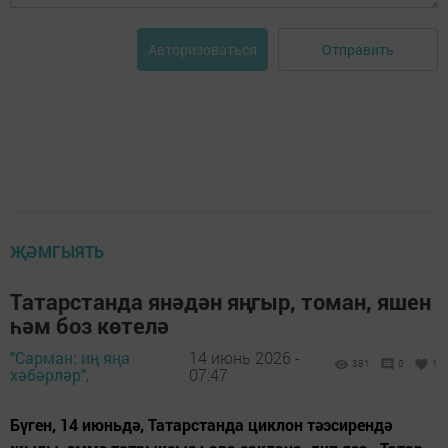
Отправить
Авторизоваться
ҖӘМГЫЯТЬ
Татарстанда янәдән яңгыр, томан, яшен
һәм боз көтелә
"Сарман: иң яңа
14 июнь 2026 -
381
0
1
хәбәрләр",
07:47
Бүген, 14 июньдә, Татарстанда циклон тәэсирендә