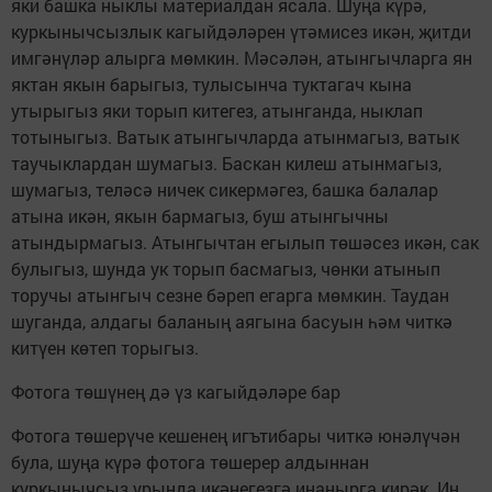
яки башка ныклы материалдан ясала. Шуңа күрә,
куркынычсызлык кагыйдәләрен үтәмисез икән, җитди
имгәнүләр алырга мөмкин. Мәсәлән, атынгычларга ян
яктан якын барыгыз, тулысынча туктагач кына
утырыгыз яки торып китегез, атынганда, ныклап
тотыныгыз. Ватык атынгычларда атынмагыз, ватык
таучыклардан шумагыз. Баскан килеш атынмагыз,
шумагыз, теләсә ничек сикермәгез, башка балалар
атына икән, якын бармагыз, буш атынгычны
атындырмагыз. Атынгычтан егылып төшәсез икән, сак
булыгыз, шунда ук торып басмагыз, чөнки атынып
торучы атынгыч сезне бәреп егарга мөмкин. Таудан
шуганда, алдагы баланың аягына басуын һәм читкә
китүен көтеп торыгыз.
Фотога төшүнең дә үз кагыйдәләре бар
Фотога төшерүче кешенең игътибары читкә юнәлүчән
була, шуңа күрә фотога төшерер алдыннан
куркынычсыз урында икәнегезгә инанырга кирәк. Иң