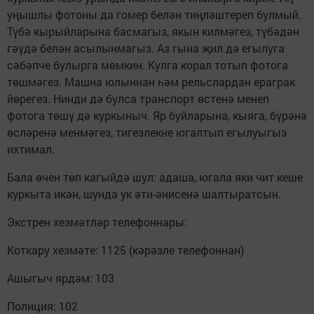
уңышлы фотоны да гомер белән тиңләштереп булмый.
Түбә кырыйларына басмагыз, якын килмәгез, түбәдән
гәүдә белән асылынмагыз. Аз гына җил дә егылуга
сәбәпче булырга мөмкин. Кулга корал тотып фотога
төшмәгез. Машна юлыннан һәм рельслардан ераграк
йөрегез. Нинди дә булса транспорт өстенә менеп
фотога төшү дә куркыныч. Яр буйларына, кыяга, бүрәнә
өсләренә менмәгез, тигезлекне югалтып егылуыгыз
ихтимал.
Бала өчен төп кагыйдә шул: адаша, югала яки чит кеше
куркыта икән, шунда ук әти-әнисенә шалтыратсын.
Экстрен хезмәтләр телефоннары:
Коткару хезмәте: 1125 (кәрәзле телефоннан)
Ашыгыч ярдәм: 103
Полиция: 102