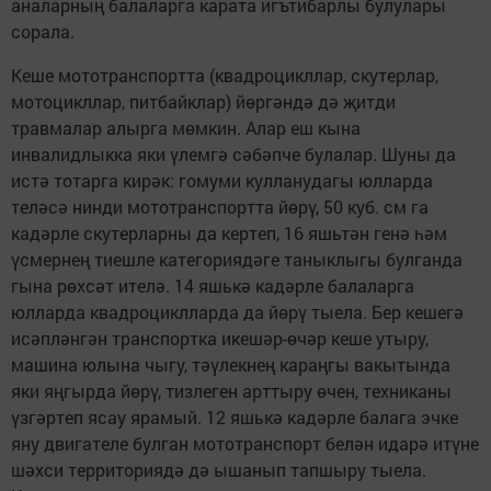
аналарның балаларга карата игътибарлы булулары
сорала.
Кеше мототранспортта (квадроцикллар, скутерлар,
мотоцикллар, питбайклар) йөргәндә дә җитди
травмалар алырга мөмкин. Алар еш кына
инвалидлыкка яки үлемгә сәбәпче булалар. Шуны да
истә тотарга кирәк: гомуми кулланудагы юлларда
теләсә нинди мототранспортта йөрү, 50 куб. см га
кадәрле скутерларны да кертеп, 16 яшьтән генә һәм
үсмернең тиешле категориядәге таныклыгы булганда
гына рөхсәт ителә. 14 яшькә кадәрле балаларга
юлларда квадроциклларда да йөрү тыела. Бер кешегә
исәпләнгән транспортка икешәр-өчәр кеше утыру,
машина юлына чыгу, тәүлекнең караңгы вакытында
яки яңгырда йөрү, тизлеген арттыру өчен, техниканы
үзгәртеп ясау ярамый. 12 яшькә кадәрле балага эчке
яну двигателе булган мототранспорт белән идарә итүне
шәхси территориядә дә ышанып тапшыру тыела.