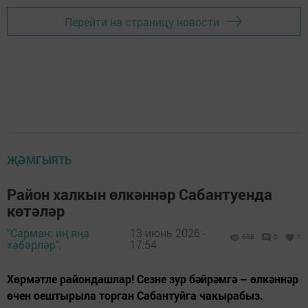
Перейти на страницу новости
ҖӘМГЫЯТЬ
Район халкын өлкәннәр Сабантуенда
көтәләр
"Сарман: иң яңа
13 июнь 2026 -
668
0
1
хәбәрләр",
17:54
Хөрмәтле райондашлар! Сезне зур бәйрәмгә – өлкәннәр
өчен оештырыла торган Сабантуйга чакырабыз.