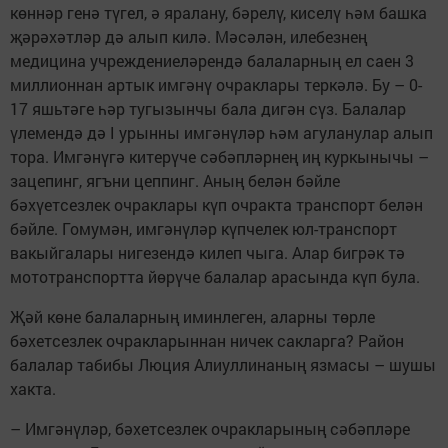
көннәр генә түгел, ә яралану, бәрелү, киселү һәм башка
җәрәхәтләр дә алып килә. Мәсәлән, илебезнең
медицина учреждениеләрендә балаларның ел саен 3
миллионнан артык имгәнү очраклары теркәлә. Бу – 0-
17 яшьтәге һәр тугызынчы бала дигән сүз. Балалар
үлемендә дә I урынны имгәнүләр һәм агуланулар алып
тора. Имгәнүгә китерүче сәбәпләрнең иң куркынычы –
зацепинг, ягъни цеппинг. Аның белән бәйле
бәхүетсезлек очраклары күп очракта транспорт белән
бәйле. Гомумән, имгәнүләр күпчелек юл-транспорт
вакыйгалары нигезендә килеп чыга. Алар бигрәк тә
мототранспортта йөрүче балалар арасында күп була.
Җәй көне балаларның иминлеген, аларны төрле
бәхетсезлек очракларыннан ничек сакларга? Район
балалар табибы Люция Алиуллинаның язмасы – шушы
хакта.
– Имгәнүләр, бәхетсезлек очракларының сәбәпләре