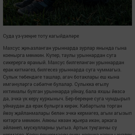
Суда үз-үзеңне тоту кагыйдәләре
Махсус җиһазланган урыннарда зурлар янында гына
коенырга мөмкин. Күпер, таулы урыннардан суга
сикерергә ярамый. Махсус билгеләнгән урыннардан
ерак китмәгез, билгесез урыннарда суга чуммагыз.
Сулык төбендәге ташлар, агач ботаклары еш кына
имгәнүләргә сәбәпче булалар. Сулыкка егылу
ихтималы булган урыннарда уйнау, бала яхшы йөзсә
дә, эчкә үк керү куркыныч. Бер-береңне суга чумдырып
уйнаудан да ерак булырга кирәк. Кабартыла торган
йөзү җайланмалары белән эчкә кермәгез, агым агызып
китәргә мөмкин. Аякны көзән җыера икән, аркага
әйләнеп, мускулларны уыгыз. Артык туңганчы су
кермәгез. Кояш пешермәсен өчен, кояшка каршы күзлек