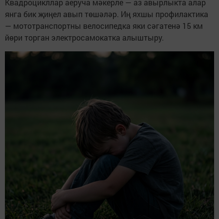
Квадроцикллар аеруча мәкерле — аз авырлыкта алар
янга бик җиңел авып төшәләр. Иң яхшы профилактика
— мототранспортны велосипедка яки сәгатенә 15 км
йөри торган электросамокатка алыштыру.