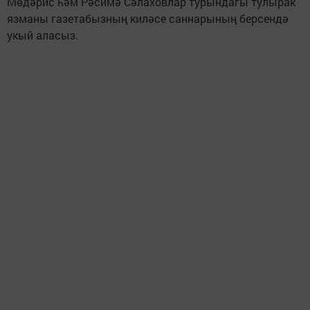
Мөдәрис һәм Рәсимә Сәлаховлар турындагы тулырак
язманы газетабызның киләсе саннарының берсендә
укый аласыз.