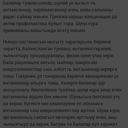
Балалар туңмасыннар, шулай ук кызып та
китмәсеннәр, тирләмәсеннәр өчен, кием-салымны
дөрес сайлау мөһим. Гриппка каршы вакцинация дә
актив профилактика булып тора. Шуңа күрә
прививканы вакытында ясату мөһим.
Иммун системасын ныгыту чараларына, беренче
чиратта, балансланган туклану, витаминотерапия,
чыныктыру процедуралары, физик күнегүләр керә.
Бала рационына аксым, майлар, макроһәм
микроэлементлар һәм, әлбәттә, витаминнар керергә
тиеш. Гомумән, ул гомеренең беренче көннәреннән үк
витаминнар алырга тиеш. Хәзерге балалар зур
эмоциональ йөкләнешкә түзәләр, шуңа күрә алар өчен
витаминлы ярдәм бик мөһим. Шунысын билгеләп үтү
дә кирәк: бүгенге көн кешеләренә ел әйләнәсе
витаминнар һәм микроэлементлар җитми. Шуңа күрә,
организмның саклагыч көчләрен арттыру өчен, аны
чыныктыру да кирәк. Бигрәк тә балалар күп хәрәкәт