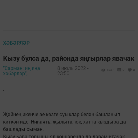
ХӘБӘРЛӘР
Кызу булса да, районда яңгырлар явачак
"Сарман: иң яңа
8 июль 2022 -
1227
0
0
хәбәрләр",
23:50
.
Җәйнең икенче ае көзге суыклар белән башланып
киткән иде. Ниһаять, җылыта, юк, хәтта кыздыра да
башлады сыман.
Кызу һава торышы ял көннәрендә дә дәвам итәчәк.