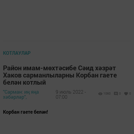
КОТЛАУЛАР
Район имам-мөхтәсибе Сәид хәзрәт
Хаков сарманлыларны Корбан гаете
белән котлый
"Сарман: иң яңа
9 июль 2022 -
1060
0
0
хәбәрләр",
07:00
Корбан гаете белән!