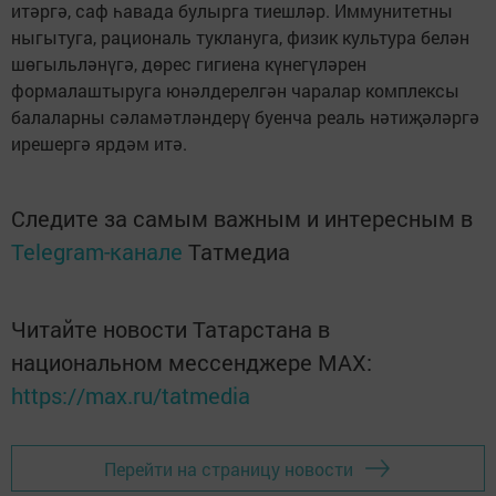
итәргә, саф һавада булырга тиешләр. Иммунитетны
ныгытуга, рациональ туклануга, физик культура белән
шөгыльләнүгә, дөрес гигиена күнегүләрен
формалаштыруга юнәлдерелгән чаралар комплексы
балаларны сәламәтләндерү буенча реаль нәтиҗәләргә
ирешергә ярдәм итә.
Следите за самым важным и интересным в
Telegram-канале
Татмедиа
Читайте новости Татарстана в
национальном мессенджере MАХ:
https://max.ru/tatmedia
Перейти на страницу новости