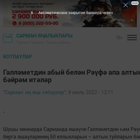
4
Автоматическое закрытие баннера через
САРМАН ЯҢАЛЫКЛАРЫ
18+
"Сарман" газетасы - Сарман районы
КОТЛАУЛАР
Галләметдин абый белән Рәүфә апа алты
бәйрәм итәләр
"Сарман: иң яңа хәбәрләр",
9 июль 2022 - 12:11
.
Шушы көннәрдә Сарманда яшәүче Галләметдин һәм Рә
бергә яшәүләренең 50 еллыкларын – алтын туйларын бә