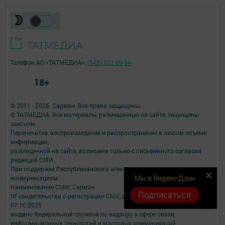
Телефон АО «ТАТМЕДИА»:
(843) 222 09 84
18+
© 2011 - 2026. Сарман. Все права защищены.
© ТАТМЕДИА. Все материалы, размещенные на сайте, защищены
законом.
Перепечатка, воспроизведение и распространение в любом объеме
информации,
размещенной на сайте, возможна только с письменного согласия
редакций СМИ.
При поддержке Республиканского агентства по печати и массовым
Мы в Яндекс Дзен
коммуникациям.
Наименование СМИ: Сарман
Подписаться
№ свидетельства о регистрации СМИ, дата: ЭЛ № ФС 77 - 90172 от
07.10.2025
выдано Федеральной службой по надзору в сфере связи,
информационных технологий и массовых коммуникаций