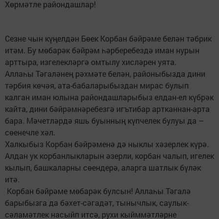
Хөрмәтле райондашлар!
Сезне чын күңелдән Бөек Корбан бәйрәме белән тәбрик
итәм. Бу мөбарәк бәйрәм һәрберебездә иман нурын
арттыра, изгелекләргә омтылу хисләрен уята.
Аллаһы Тәгаләнең рәхмәте белән, районыбызда дини
тәрбия көчәя, ата-бабаларыбыздан мирас булып
калган иман юлына райондашларыбыз елдан-ел күбрәк
кайта, дини бәйрәмнәребезгә игътибар артканнан-арта
бара. Мәчетләрдә яшь буынның күпчелек булуы да –
сөенечле хәл.
Халкыбыз Корбан бәйрәменә дә ныклы хәзерлек күрә.
Алдан ук корбанлыкларын әзерли, корбан чалып, игелек
кылып, башкаларны сөендерә, аларга шатлык бүләк
итә.
Корбан бәйрәме мөбарәк булсын! Аллаһы Тәгалә
барыбызга да бәхет-сәгадәт, тынычлык, саулык-
сәламәтлек насыйп итсә, рухи кыйммәтләрне