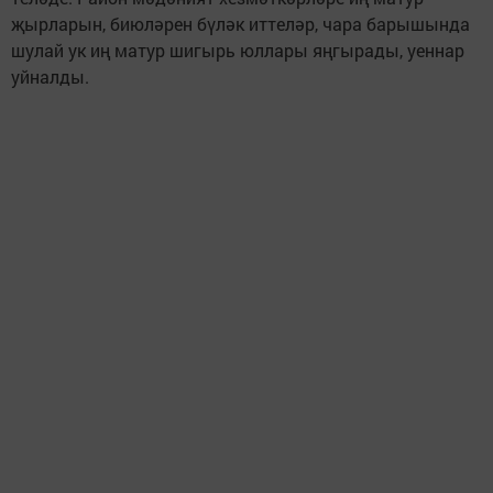
җырларын, биюләрен бүләк иттеләр, чара барышында
шулай ук иң матур шигырь юллары яңгырады, уеннар
уйналды.