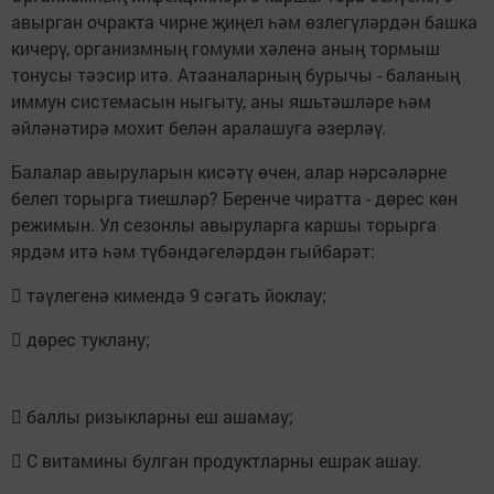
авырган очракта чирне җиңел һәм өзлегүләрдән башка
кичерү, организмның гомуми хәленә аның тормыш
тонусы тәэсир итә. Атааналарның бурычы - баланың
иммун системасын ныгыту, аны яшьтәшләре һәм
әйләнәтирә мохит белән аралашуга әзерләү.
Балалар авыруларын кисәтү өчен, алар нәрсәләрне
белеп торырга тиешләр? Беренче чиратта - дөрес көн
режимын. Ул сезонлы авыруларга каршы торырга
ярдәм итә һәм түбәндәгеләрдән гыйбарәт:
 тәүлегенә кимендә 9 сәгать йоклау;
 дөрес туклану;
 баллы ризыкларны еш ашамау;
 С витамины булган продуктларны ешрак ашау.