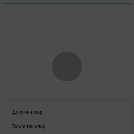
Документлар
Төрле темалар