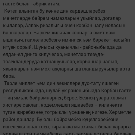
гаете белән тәбрик итәм.
Көтеп алынган бу көнне дин кардәшләребез
мәчетләрдә бәйрәм намазларын укыйлар, догалар
кылалар, Аллаһ ризалыгы өчен корбан чалу йоласын
башкаралар. Һәркем киләчәк көннәргә өмет һәм
ышаныч, гаиләләребезгә иминлек һәм бәрәкәт насыйп
итүен сорый. Шунысы куанычлы - районыбызда да
елдан-ел дингә килүчеләр, мәчетләр төзүдә-
төзекләндерүдә катнашучылар, корбаннар чалып,
якыннарын һәм мохтаҗларны шатландыручылар арта
бара.
Төрле милләт һәм дин вәкилләре дус-тату яшәгән
республикабызда, шулай ук районыбызда Корбан гаете
– иң ямьле бәйрәмнәрнең берсе. Безнең үзара хөрмәт
хисләре саклап, ярдәмләшеп яшәвебез – киләчәктә
туган җиребезнең тотрыклы үсешенең нигезе. Хөрмәтле
райондашлар! Бу олы бәйрәмебез күңелләребезне
изгелеккә юнәлтсен, тирә-якка мәрхәмәт белән карарга
ярдәм итсен, һәммәбезгә дәрт-дәрман өстәсен, барлык