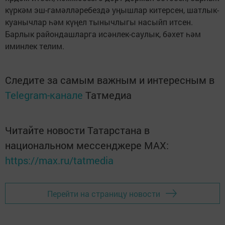
күркәм эш-гамәлләребездә уңышлар китерсен, шатлык-
куанычлар һәм күңел тынычлыгы насыйп итсен.
Барлык райондашларга исәнлек-саулык, бәхет һәм
иминлек телим.
Следите за самым важным и интересным в
Telegram-канале
Татмедиа
Читайте новости Татарстана в
национальном мессенджере MАХ:
https://max.ru/tatmedia
Перейти на страницу новости