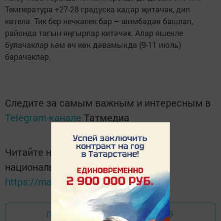
Температура +27-28 градуска кадәр җитәчәк, дип
көтелә. Тик бер нечкәлек бар – шимбәдән башлап,
районда тагын яңгырлар китәчәк. Алар яшенле
булачаклар һәм өч көн дәвамында (9-11 июль)
барачаклар.
Следите за самым важным и интересным в
Telegram-канале
Татмедиа
Читайте новости Татарстана в
национальном мессенджере MАХ:
https://max.ru/tatmedia
Перейти на страницу новости