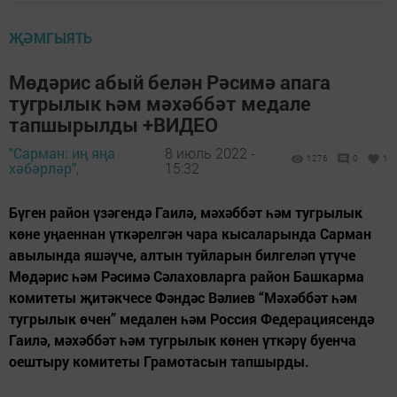
ҖӘМГЫЯТЬ
Мөдәрис абый белән Рәсимә апага
тугрылык һәм мәхәббәт медале
тапшырылды +ВИДЕО
"Сарман: иң яңа
8 июль 2022 -
1276
0
1
хәбәрләр",
15:32
Бүген район үзәгендә Гаилә, мәхәббәт һәм тугрылык
көне уңаеннан үткәрелгән чара кысаларында Сарман
авылында яшәүче, алтын туйларын билгеләп үтүче
Мөдәрис һәм Рәсимә Сәлаховларга район Башкарма
комитеты җитәкчесе Фәндәс Вәлиев “Мәхәббәт һәм
тугрылык өчен” медален һәм Россия Федерациясендә
Гаилә, мәхәббәт һәм тугрылык көнен үткәрү буенча
оештыру комитеты Грамотасын тапшырды.