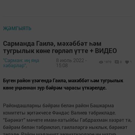
ҖӘМГЫЯТЬ
Сарманда Гаилә, мәхәббәт һәм
тугрылык көне гөрләп үтте + ВИДЕО
"Сарман: иң яңа
8 июль 2022 -
1670
0
1
хәбәрләр",
15:08
Бүген район үзәгендә Гаилә, мәхәббәт һәм тугрылык
көне уңаеннан зур бәйрәм чарасы үткәрелде.
Райондашларны бәйрәм белән район Башкарма
комитеты җитәкчесе Фәндәс Вәлиев тәбрикләде.
“Бәрәкәт” мәчете имам-хатыйбы Габдрахман хәзрәт тә,
бәйрәм белән тәбрикләп, гаиләләргә ныклык, бәрәкәт
теләде. Район мәдәният хезмәткәрләре иң матур