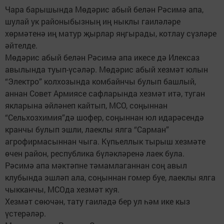
Чара барышында Мөдәрис абый белән Рәсимә апа,
шулай ук районыбызның иң ныклы гаиләләре
хөрмәтенә иң матур җырлар яңгырады, котлау сүзләре
әйтелде.
Мөдәрис абый белән Рәсимә апа икесе дә Илексаз
авылында туып-үсәләр. Мөдәрис абый хезмәт юлын
“Электро” колхозында комбайнчы булып башлый,
аннан Совет Армиясе сафларында хезмәт итә, туган
якларына әйләнеп кайтып, МСО, соңыннан
“Сельхозхимия”дә шофер, соңыннан юл идарәсендә
кранчы булып эшли, лаеклы ялга “Сарман”
агрофирмасыннан чыга. Күпьеллык тырыш хезмәте
өчен район, республика бүләкләренә лаек була.
Рәсимә апа мәктәпне тәмамлаганнан соң авыл
клубында эшләп ала, соңыннан гомер буе, лаеклы ялга
чыкканчы, МСОда хезмәт куя.
Хезмәт сөючән, тату гаиләдә бер ул һәм ике кыз
үстерәләр.