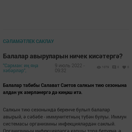
СӘЛАМӘТЛЕК САКЛАУ
Балалар авыруларын ничек кисәтергә?
"Сарман: иң яңа
9 июль 2022 -
1079
0
0
хәбәрләр",
09:32
Балалар табибы Салават Сәетов салкын тию сезонына
алдан ук әзерләнергә дә киңәш итә.
Салкын тию сезонында беренче булып балалар
авырый, ә сәбәбе - иммунитетның түбән булуы. Иммун
системасы организмны инфекцияләрдән саклый.
Организмның инфекцияләргә каршы тора белүенә, ә