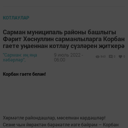
КОТЛАУЛАР
Сарман муниципаль районы башлыгы
Фәрит Хөснуллин сарманлыларга Корбан
гаете уңаеннан котлау сүзләрен җиткерә
"Сарман: иң яңа
9 июль 2022 -
943
0
0
хәбәрләр",
06:00
Корбан гаете белән!
Хөрмәтле райондашлар, мөселман кардәшләр!
Сезне чын йөрәктән бәрәкәтле изге бәйрәм – Корбан