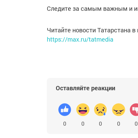
Следите за самым важным и 
Читайте новости Татарстана 
https://max.ru/tatmedia
Оставляйте реакции
0
0
0
0
0