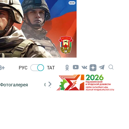
8+
РУС
ТАТ
Фотогалерея
Сораштыру