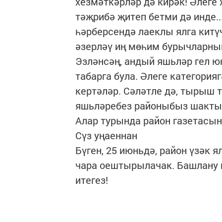
хезмәткәрләр дә кирәк! Әлеге
тәҗрибә җитеп бетми дә инде..
һәрберсендә лаеклы ялга кит
әзерләү иң мөһим бурычларның
Эзләнсәң, андый яшьләр гел ю
табарга була. Әлеге категория
кертәләр. Сәләтле дә, тырыш 
яшьләребез районыбыз шакты
Алар турында район газетасы
Сүз уңаеннан
Бүген, 25 июньдә, район үзәк 
чара оештырылачак. Башлану в
итегез!