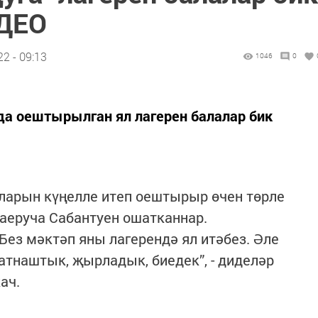
ИДЕО
2 - 09:13
1046
0
да оештырылган ял лагерен балалар бик
арын күңелле итеп оештырыр өчен төрле
 аеруча Сабантуен ошатканнар.
 Без мәктәп яны лагерендә ял итәбез. Әле
атнаштык, җырладык, биедек”, - диделәр
ач.