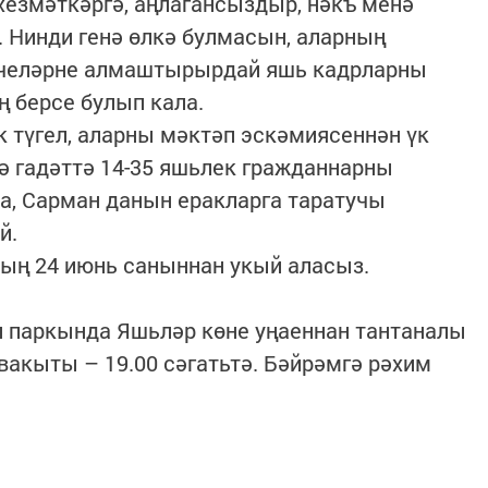
 хезмәткәргә, аңлагансыздыр, нәкъ менә
. Нинди генә өлкә булмасын, аларның
үчеләрне алмаштырырдай яшь кадрларны
 берсе булып кала.
к түгел, аларны мәктәп эскәмиясеннән үк
гә гадәттә 14-35 яшьлек гражданнарны
та, Сарман данын еракларга таратучы
й.
ның 24 июнь саныннан укый аласыз.
ял паркында Яшьләр көне уңаеннан тантаналы
акыты – 19.00 сәгатьтә. Бәйрәмгә рәхим