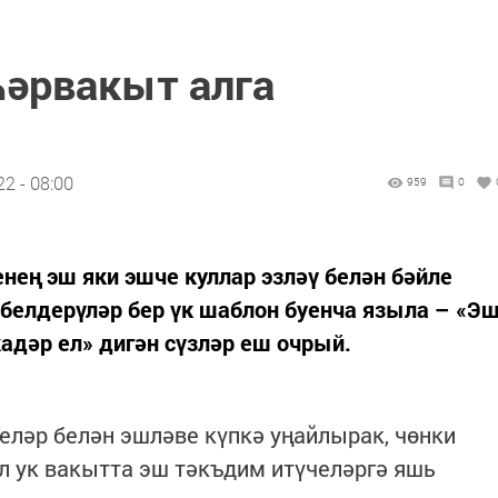
һәрвакыт алга
2 - 08:00
959
0
нең эш яки эшче куллар эзләү белән бәйле
, белдерүләр бер үк шаблон буенча языла – «Э
дәр ел» дигән сүзләр еш очрый.
шеләр белән эшләве күпкә уңайлырак, чөнки
л ук вакытта эш тәкъдим итүчеләргә яшь