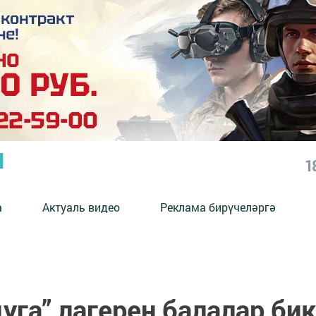
Ы
1
а
Актуаль видео
Реклама бирүчеләргә
га” лагерен балалар бик