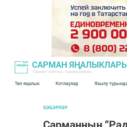
САРМАН ЯҢАЛЫКЛАР
"Сарман" газетасы - Сарман районы
Төп яңалык
Котлаулар
Язылу турынд
ХӘБӘРЛӘР
Сарманның “Раду