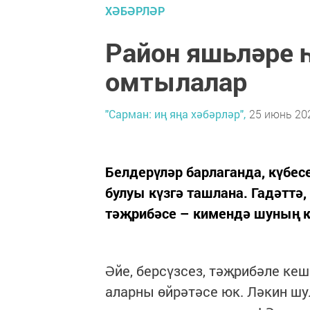
ХӘБӘРЛӘР
Район яшьләре 
омтылалар
"Сарман: иң яңа хәбәрләр",
25 июнь 202
Белдерүләр барлаганда, күбесе
булуы күзгә ташлана. Гадәттә
тәҗрибәсе – кимендә шуның ка
Әйе, берсүзсез, тәҗрибәле ке
аларны өйрәтәсе юк. Ләкин шу