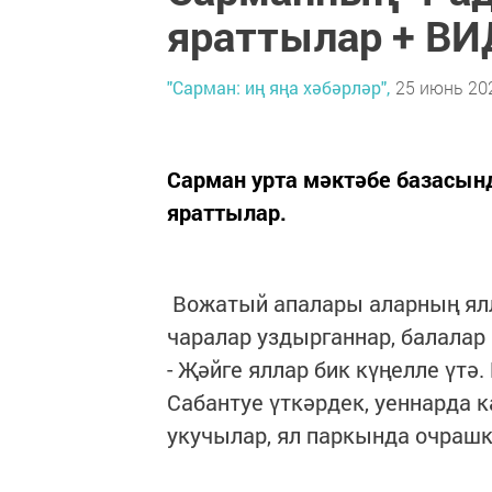
яраттылар + В
"Сарман: иң яңа хәбәрләр",
25 июнь 202
Сарман урта мәктәбе базасын
яраттылар.
Вожатый апалары аларның ялл
чаралар уздырганнар, балалар
- Җәйге яллар бик күңелле үтә.
Сабантуе үткәрдек, уеннарда к
укучылар, ял паркында очрашк