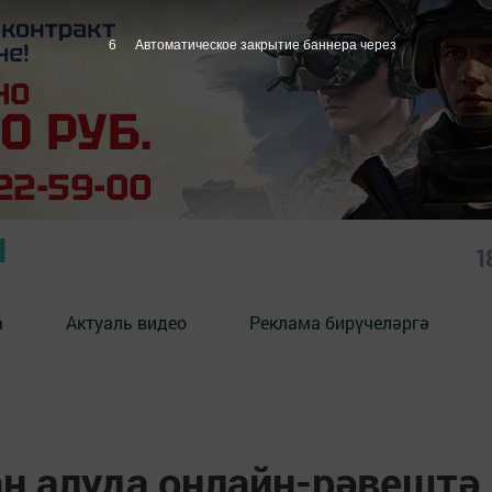
5
Автоматическое закрытие баннера через
Ы
1
а
Актуаль видео
Реклама бирүчеләргә
н алуда онлайн-рәвештә