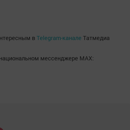
интересным в
Telegram-канале
Татмедиа
в национальном мессенджере MАХ: