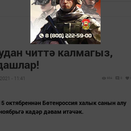
удан читтә калмагыз,
дашлар!
2021 - 11:41
934
0
 15 октябреннән Бөтенроссия халык санын алу
 ноябрьгә кадәр дәвам итәчәк.