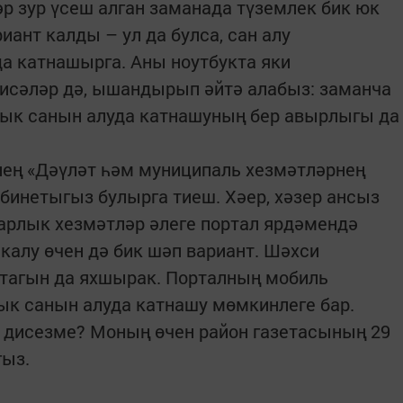
р зур үсеш алган заманада түземлек бик юк
иант калды – ул да булса, сан алу
а катнашырга. Аны ноутбукта яки
исәләр дә, ышандырып әйтә алабыз: заманча
лык санын алуда катнашуның бер авырлыгы да
нең «Дәүләт һәм муниципаль хезмәтләрнең
бинетыгыз булырга тиеш. Хәер, хәзер ансыз
барлык хезмәтләр әлеге портал ярдәмендә
калу өчен дә бик шәп вариант. Шәхси
 тагын да яхшырак. Порталның мобиль
к санын алуда катнашу мөмкинлеге бар.
к дисезме? Моның өчен район газетасының 29
гыз.