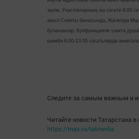
эшли. Участокларның эш сәгате 8.00 сә
авыл Советы бинасында, Җәлилдә Мәдә
булачаклар. Күпфункцияле үзәктә дүшәм
шимбә 8.00-13.00 сәгатьләрдә анкетал
Следите за самым важным и 
Читайте новости Татарстана 
https://max.ru/tatmedia