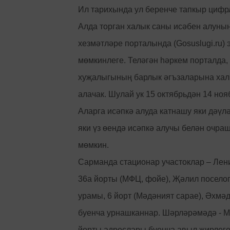
Ил тарихында ул беренче тапкыр цифр
Алда торган халык саны исәбен алуны
хезмәтләре порталында (Gosuslugi.ru) 
мөмкинлеге. Теләгән һәркем порталда,
хуҗалыгының барлык әгъзаларына халы
алачак. Шулай ук 15 октябрьдән 14 ноя
Аларга исәпкә алуда катнашу яки дәүл
яки үз өендә исәпкә алучы белән очра
мөмкин.
Сарманда стационар участоклар – Лен
36а йорты (МФЦ, фойе), Җәлил поселог
урамы, 6 йорт (Мәдәният сарае), Әхмә
буенча урнашканнар. Шәрләрәмәдә - М
йорты адреслары буенча авыл җирлеге