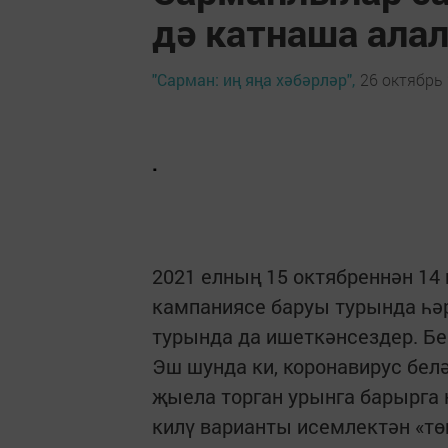
дә катнаша ала
"Сарман: иң яңа хәбәрләр",
26 октябрь 
.
2021 елның 15 октябреннән 14
кампаниясе баруы турында һә
турында да ишеткәнсездер. Б
Эш шунда ки, коронавирус бел
җыела торган урынга барырга
килү варианты исемлектән «тө