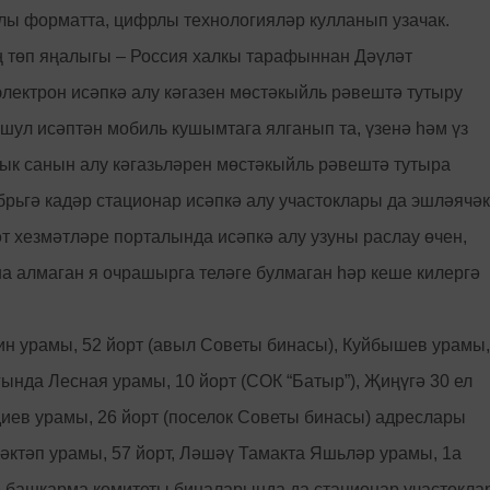
лы форматта, цифрлы технологияләр кулланып узачак.
ң төп яңалыгы – Россия халкы тарафыннан Дәүләт
электрон исәпкә алу кәгазен мөстәкыйль рәвештә тутыру
 шул исәптән мобиль кушымтага ялганып та, үзенә һәм үз
к санын алу кәгазьләрен мөстәкыйль рәвештә тутыра
брьгә кадәр стационар исәпкә алу участоклары да эшләячәк
әт хезмәтләре порталында исәпкә алу узуны раслау өчен,
ша алмаган я очрашырга теләге булмаган һәр кеше килергә
ин урамы, 52 йорт (авыл Советы бинасы), Куйбышев урамы,
ында Лесная урамы, 10 йорт (СОК “Батыр”), Җиңүгә 30 ел
диев урамы, 26 йорт (поселок Советы бинасы) адреслары
әктәп урамы, 57 йорт, Ләшәү Тамакта Яшьләр урамы, 1а
 башкарма комитеты биналарында да стационар участокла