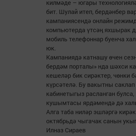
килмәде – югары технологиялә
бит. Шулай итеп, бердәнбер вар
кампаниясендә онлайн режимд
компьютерда үтсәң яхшырак д
мобиль телефоннар буенча ха
юк.
Кампаниядә катнашу өчен сез
бердәм порталы» нда шәхси ка
кешеләр бик сирәктер, чөнки 
күрсәтелә. Бу вакытны саклап 
кабинетыгыз расланган булса,
кушымтасы ярдәмендә дә халы
Алга таба ниләр эшләргә кирә
октябрьдә чыгачак санын укы
Илназ Сираев