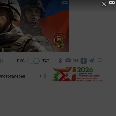
8+
РУС
ТАТ
Фотогалерея
Сораштыру