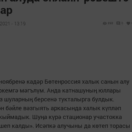
лар
2021 - 13:19
898
0
 ноябренә кадәр Бөтенроссия халык санын алу
ркемгә мәгълүм. Анда катнашуның юллары
ез шуларның берсенә тукталырга булдык.
ән бәйле вәзгыять аркасында халык күпләп
 кыймадык. Шуңа күрә стационар участокка
шеп калды». Исәпкә алучыны да көтеп торасы