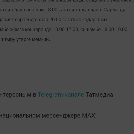
гатьтә башлана һәм 18.00 сәгатьтә төгәлләнә. Сарманда
ният сараенда алар 20.00 сәгатькә кадәр ачык
бе-җомга көннәрендә - 8.00-17.00, сишәмбе - 8.00-19.00,
аштыру үтәргә мөмкин.
интересным в
Telegram-канале
Татмедиа
в национальном мессенджере MАХ: