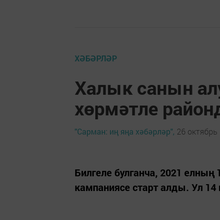
ХӘБӘРЛӘР
Халык санын ал
хөрмәтле район
"Сарман: иң яңа хәбәрләр",
26 октябрь 
Билгеле булганча, 2021 елның
кампаниясе старт алды. Ул 14