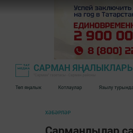
САРМАН ЯҢАЛЫКЛАР
"Сарман" газетасы - Сарман районы
Төп яңалык
Котлаулар
Язылу турынд
ХӘБӘРЛӘР
Сарманлылар са