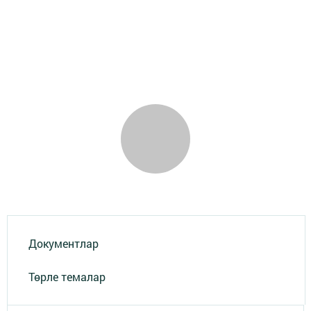
Документлар
Төрле темалар