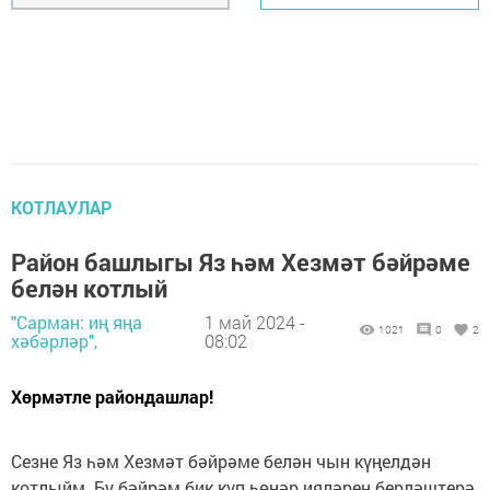
КОТЛАУЛАР
Район башлыгы Яз һәм Хезмәт бәйрәме
белән котлый
"Сарман: иң яңа
1 май 2024 -
1021
0
2
хәбәрләр",
08:02
Хөрмәтле райондашлар!
Сезне Яз һәм Хезмәт бәйрәме белән чын күңелдән
котлыйм. Бу бәйрәм бик күп һөнәр ияләрен берләштерә,