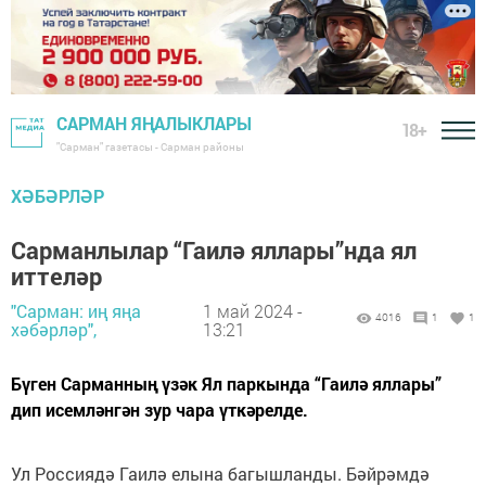
САРМАН ЯҢАЛЫКЛАРЫ
18+
"Сарман" газетасы - Сарман районы
ХӘБӘРЛӘР
Сарманлылар “Гаилә яллары”нда ял
иттеләр
"Сарман: иң яңа
1 май 2024 -
4016
1
1
хәбәрләр",
13:21
Бүген Сарманның үзәк Ял паркында “Гаилә яллары”
дип исемләнгән зур чара үткәрелде.
Ул Россиядә Гаилә елына багышланды. Бәйрәмдә