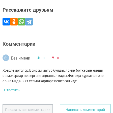
Расскажите друзьям
Комментарии
1
Без имени
0
0
Хәерле иртәләр.Бәйрәм матур булды, ләкин боткасын нинди
эшмәкәрләр пешергәне аңлашылмады.Фотода күрсәтелгәнен
авыл мәдәният хезмәткәрләре пешергән иде.
Ответить
Показать все комментарии
Написать комментарий