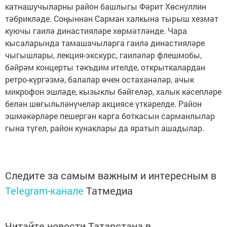
катнашучыларны район башлыгы Фәрит Хөснуллин
тәбрикләде. Соңыннан Сарман халкына тырыш хезмәт
куючы гаилә династияләре хөрмәтләнде. Чара
кысаларында тамашачыларга гаилә династияләре
чыгышлары, лекция-экскурс, гаиләләр флешмобы,
бәйрәм концерты тәкъдим ителде, открыткалардан
ретро-күргәзмә, балалар өчен остаханәләр, ачык
микрофон эшләде, кызыклы бәйгеләр, халык кәсепләре
белән шөгыльләнүчеләр акциясе үткәрелде. Район
эшмәкәрләре пешергән карга боткасын сарманлылар
гына түгел, район кунаклары да яратып ашадылар.
Следите за самым важным и интересным в
Telegram-канале
Татмедиа
Читайте новости Татарстана в