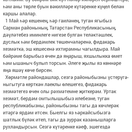
һәм аны төрле буын вәкилләре күтәренке күңел белән
каршы алалар.
1 Май һәр кешенең, һәр гаиләнең, туган ягыбыз
Сарман районының, Татарстан Республикасының,
дәүләтебез иминлеге нигезе булган теләктәшлек,
дуслык һәм бердәмлек төшенчәләренә, фидакарь
хезмәткә, эш кешесенә ихтирамны чагылдыра. Май
бәйрәме барыбыз өчен дә яңарыш, яхшылыкка өмет
һәм ышаныч булып торсын. Әлеге җылы яз көннәре
яңа яшәү көче бирсен.
Хөрмәтле райондашлар, сезгә районыбызны үстерүгә-
ныгытуга керткән лаеклы өлешегез, фидакарь
хезмәтегез өчен олы рәхмәтемне җиткерәм. Уртак
хезмәт, бердәм омтылышыбыз илебезне, туган
республикабызны, районыбызны тагы да көчлерәк
итәргә ярдәм итсен. Быелгы яз һәркайсыбызга
шатлык бүләк итеп, тагы да зуррак казанышларга
рухландырсын. Сезгә күтәренке кәеф, эшегездә