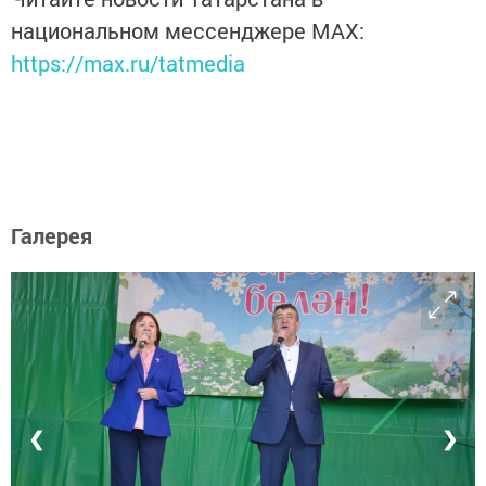
национальном мессенджере MАХ:
https://max.ru/tatmedia
Галерея
❮
❯