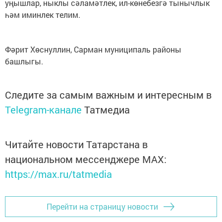
уңышлар, ныклы сәламәтлек, ил-көнебезгә тынычлык
һәм иминлек телим.
Фәрит Хөснуллин, Сарман муниципаль районы
башлыгы.
Следите за самым важным и интересным в
Telegram-канале
Татмедиа
Читайте новости Татарстана в
национальном мессенджере MАХ:
https://max.ru/tatmedia
Перейти на страницу новости