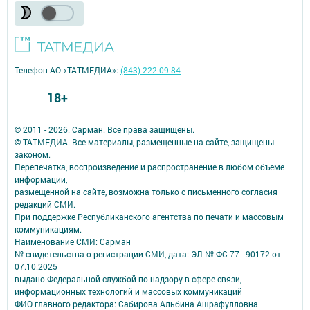
Телефон АО «ТАТМЕДИА»:
(843) 222 09 84
18+
© 2011 - 2026. Сарман. Все права защищены.
© ТАТМЕДИА. Все материалы, размещенные на сайте, защищены
законом.
Перепечатка, воспроизведение и распространение в любом объеме
информации,
размещенной на сайте, возможна только с письменного согласия
редакций СМИ.
При поддержке Республиканского агентства по печати и массовым
коммуникациям.
Наименование СМИ: Сарман
№ свидетельства о регистрации СМИ, дата: ЭЛ № ФС 77 - 90172 от
07.10.2025
выдано Федеральной службой по надзору в сфере связи,
информационных технологий и массовых коммуникаций
ФИО главного редактора: Сабирова Альбина Ашрафулловна