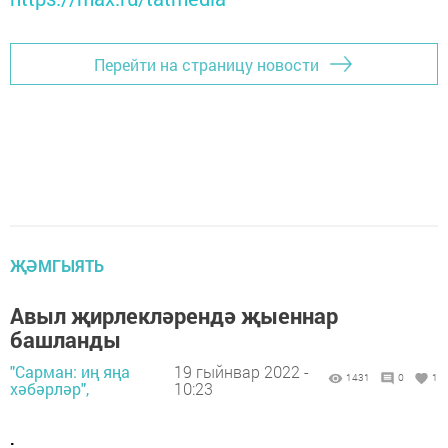
Перейти на страницу новости
ҖӘМГЫЯТЬ
Авыл җирлекләрендә җыеннар
башланды
"Сарман: иң яңа
19 гыйнвар 2022 -
1431
0
1
хәбәрләр",
10:23
.