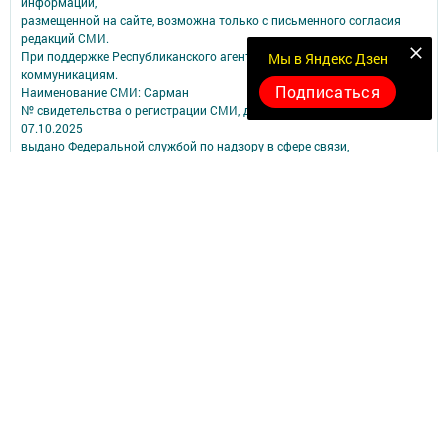
информации,
размещенной на сайте, возможна только с письменного согласия
редакций СМИ.
При поддержке Республиканского агентства по печати и массовым
Мы в Яндекс Дзен
коммуникациям.
Подписаться
Наименование СМИ: Сарман
№ свидетельства о регистрации СМИ, дата: ЭЛ № ФС 77 - 90172 от
07.10.2025
выдано Федеральной службой по надзору в сфере связи,
информационных технологий и массовых коммуникаций
ФИО главного редактора: Сабирова Альбина Ашрафулловна
Адрес редакции: 423350, Российская Федерация, Республика
Татарстан, Сармановский район, с. Сарманово, ул. Ленина, д. 17
Телефон редакции: (85559) 2-40-31;
Электронный адрес редакции: sarmangazetam11@mail.ru
Для сообщения о фактах коррупции: sarmangazetam11@mail.ru ;
sar.prok@tatar.ru.
Учредитель СМИ: АО «ТАТМЕДИА»
Антикоррупционная политика
АО «ТАТМЕДИА» использует «cookie»
для персонализации сервисов и
удобства пользователей сайтом.
Использование «cookie» можно отменить в настройках браузера.
Политика конфиденциальности