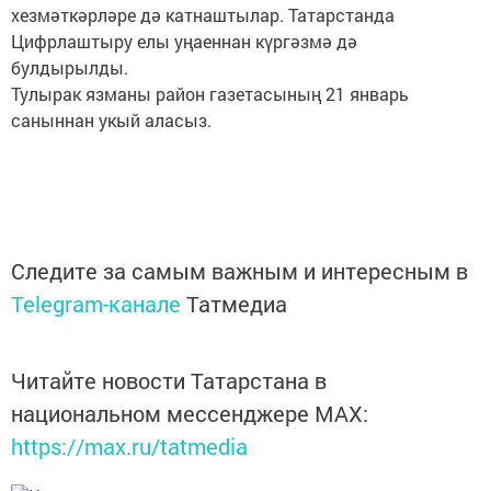
хезмәткәрләре дә катнаштылар. Татарстанда
Цифрлаштыру елы уңаеннан күргәзмә дә
булдырылды.
Тулырак язманы район газетасының 21 январь
саныннан укый аласыз.
Следите за самым важным и интересным в
Telegram-канале
Татмедиа
Читайте новости Татарстана в
национальном мессенджере MАХ:
https://max.ru/tatmedia