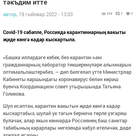
тәкъдим итте
автор,
19 гыйнвар 2022 - 13:03
959
0
0
Covid-19 сәбәпле, Россиядә карантиннарның вакыты
җиде көнгә кадәр кыскартыла.
«Башка илләрдәге кебек, без карантин һәм
гражданнарның лаборатор тикшеренүләре алымнарын
оптимальләштерәбез, — дип билгеләп үтте Министрлар
Кабинеты каршындагы коронавирус белән көрәш
буенча Координацион совет утырышында Татьяна
Голикова.
Шул исәптән, карантин вакытын җиде көнгә кадәр
кыскартабыз, шулай ук тагын берничә төрле үзгәреш
булачак, алар якын көннәрдә Россиянең баш санитар
табибының карарлары нигезендә кабул ителәчәк, диде
доклад ясаучы.