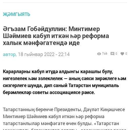
ҖӘМГЫЯТЬ
Әгъзам Гобәйдуллин: Минтимер
Шәймиев кабул иткән һәр реформа
халык мәнфәгатендә иде
автор,
18 гыйнвар 2022 - 22:14
746
0
0
Карарларны кабул итүдә алдынгы карашлы булу,
нигезлелек һәм эзлеклелек — аның сәяси зирәклеге һәм
сизгерлеге шунда, дип саный Татарстан муниципаль
берәмлекләр советы ассоциациясе рәисе.
Татарстанның беренче Президенты, Дәүләт Киңәшчесе
Минтимер Шәймиев кабул иткән һәр реформа
татарстанлылар мәнфәгате өчен булды. «Татарстан