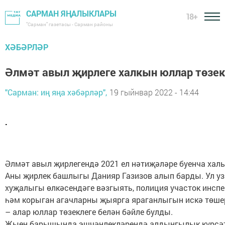
САРМАН ЯҢАЛЫКЛАРЫ
18+
"Сарман" газетасы - Сарман районы
ХӘБӘРЛӘР
Әлмәт авыл җирлеге халкын юллар төзек
"Сарман: иң яңа хәбәрләр",
19 гыйнвар 2022 - 14:44
.
Әлмәт авыл җирлегендә 2021 ел нәтиҗәләре буенча х
Аны җирлек башлыгы Данияр Газизов алып барды. Ул у
хуҗалыгы өлкәсендәге вәзгыять, полиция участок инс
һәм корыган агачларны җыярга яраганлыгын искә төше
– алар юллар төзеклеге белән бәйле булды.
Җыен барышында эшчәнлекләрендә алдынгылык күрсәтк