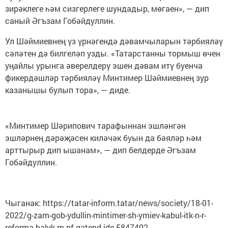
зирәклеге һәм сизгерлеге шундадыр, мөгаен», — дип
саный Әгъзам Гобәйдуллин.
Ул Шәймиевнең үз үрнәгендә дәвамчыларын тәрбияләү
сәләтен дә билгеләп узды. «Татарстанны тормыш өчен
уңайлы урынга әверелдерү эшен дәвам итү буенча
фикердәшләр тәрбияләү Минтимер Шәймиевнең зур
казанышы булып тора», — диде.
«Минтимер Шәрипович тарафыннан эшләнгән
эшләрнең дәрәҗәсен киләчәк буын да бәяләр һәм
арттырыр дип ышанам», — дип белдерде Әгъзам
Гобәйдуллин.
Чыганак: https://tatar-inform.tatar/news/society/18-01-
2022/g-zam-gob-ydullin-mintimer-sh-ymiev-kabul-itk-n-r-
reforma-halyk-m-nf-gatend-ide-5847402