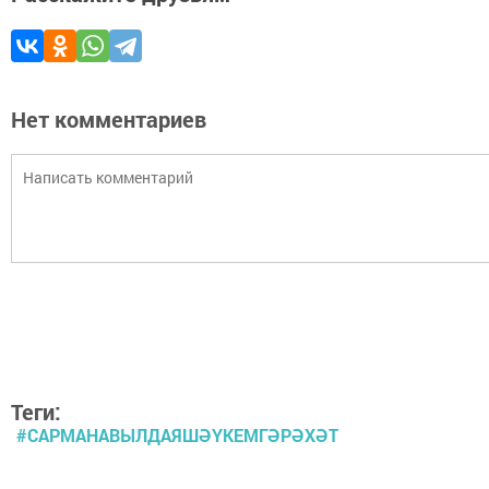
Нет комментариев
Теги:
#САРМАНАВЫЛДАЯШӘҮКЕМГӘРӘХӘТ