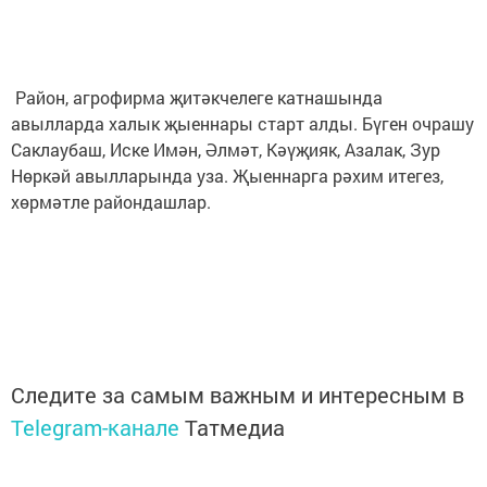
Район, агрофирма җитәкчелеге катнашында
авылларда халык җыеннары старт алды. Бүген очрашу
Саклаубаш, Иске Имән, Әлмәт, Кәүҗияк, Азалак, Зур
Нөркәй авылларында уза. Җыеннарга рәхим итегез,
хөрмәтле райондашлар.
Следите за самым важным и интересным в
Telegram-канале
Татмедиа