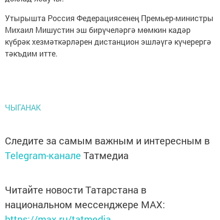
Утырышта Россия Федерациясенең Премьер-министры
Михаил Мишустин эш бирүчеләргә мөмкин кадәр
күбрәк хезмәткәрләрен дистанцион эшләүгә күчерергә
тәкъдим итте.
ЧЫГАНАК
Следите за самым важным и интересным в
Telegram-канале
Татмедиа
Читайте новости Татарстана в
национальном мессенджере MАХ:
https://max.ru/tatmedia