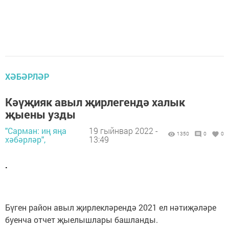
ХӘБӘРЛӘР
Кәүҗияк авыл җирлегендә халык
җыены узды
"Сарман: иң яңа
19 гыйнвар 2022 -
1350
0
0
хәбәрләр",
13:49
.
Бүген район авыл җирлекләрендә 2021 ел нәтиҗәләре
буенча отчет җыелышлары башланды.