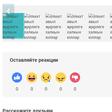
❮
Оставляйте реакции
0
0
0
0
0
Расскажите друзьям