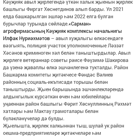
Кәүҗияк авыл җирлегендә үткән халык җыенын җирлек
башлыгы Фиргат Хөснетдинов алып барды. Ул 2021
елда башкарылган эшләр һәм 2022 елга булган
бурычлар турында сөйләде.
«Сарман»
агрофирмасының Кәүҗияк комплексы начальнигы
Илфак Нуриәхмәтов
– авыл хуҗалыгы өлкәсендәге
вәзгыять, полиция участок уполномоченные Ләззәт
Хәсәнов криминоген хәл белән таныштырдылар. Авыл
җирлеге ветераннар советы рәисе Фәүзимә Шакирова
да үзенә җаваплы өлкә эшчәнлегенә тукталды. Район
Башкарма комитеты җитәкчесе Фәндәс Вәлиев
районның социаль-икътисади торышы белән
таныштырды. Җыен барышында эшчәнлекләрендә
алдынгылык күрсәткән өчен һәм юбилейлары
уңаеннан район башлыгы Фәрит Хөснуллинның Рәхмәт
хатлары һәм Мактау грамоталары белән
бүләкләнүчеләр дә булды.
Җыелышта, җирлек халкыннан тыш, шулай ук район
оешма-предприятиеләре җитәкчеләре һәм