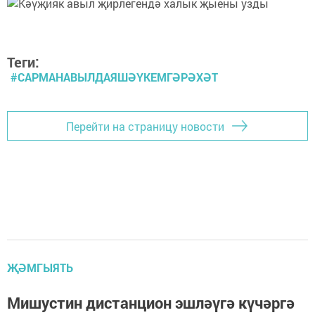
Теги:
#САРМАНАВЫЛДАЯШӘҮКЕМГӘРӘХӘТ
Перейти на страницу новости
ҖӘМГЫЯТЬ
Мишустин дистанцион эшләүгә күчәргә