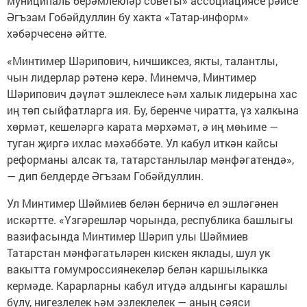
муниципаль берәмлекләр советы» ассоциациясе рәисе
Әгъзам Гобәйдуллин бу хакта «Татар-информ»
хәбәрчесенә әйтте.
«Минтимер Шәрипович, һичшиксез, якты, талантлы,
чын лидерлар рәтенә керә. Минемчә, Минтимер
Шәрипович дәүләт эшлеклесе һәм халык лидерына хас
иң төп сыйфатларга ия. Бу, беренче чиратта, үз халкына
хөрмәт, кешеләргә карата мәрхәмәт, ә иң мөһиме —
туган җиргә ихлас мәхәббәте. Ул кабул иткән кайсы
реформаны алсак та, татарстанлылар мәнфәгатендә»,
— дип белдерде Әгъзам Гобәйдуллин.
Ул Минтимер Шәймиев белән берничә ел эшләгәнен
искәртте. «Үзгәрешләр чорында, республика башлыгы
вазифасында Минтимер Шәрип улы Шәймиев
Татарстан мәнфәгатьләрен кискен яклады, шул ук
вакытта гомумроссиянекеләр белән каршылыкка
кермәде. Карарларны кабул итүдә алдынгы карашлы
булу, нигезлелек һәм эзлеклелек — аның сәяси