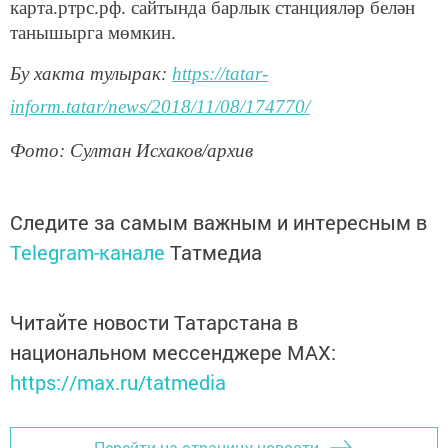
карта.ртрс.рф. сайтында барлык станцияләр белән
танышырга мөмкин.
Бу хакта тулырак:
https://tatar-
inform.tatar/news/2018/11/08/174770/
Фото: Султан Исхаков/архив
Следите за самым важным и интересным в
Telegram-канале
Татмедиа
Читайте новости Татарстана в
национальном мессенджере MАХ:
https://max.ru/tatmedia
Перейти на страницу новости