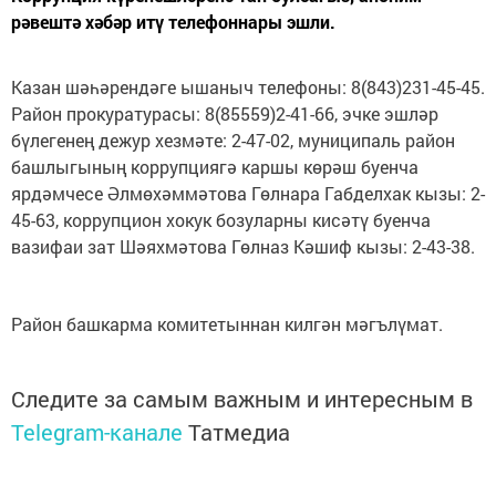
рәвештә хәбәр итү телефоннары эшли.
Казан шәһәрендәге ышаныч телефоны: 8(843)231-45-45.
Район прокуратурасы: 8(85559)2-41-66, эчке эшләр
бүлегенең дежур хезмәте: 2-47-02, муниципаль район
башлыгының коррупциягә каршы көрәш буенча
ярдәмчесе Әлмөхәммәтова Гөлнара Габделхак кызы: 2-
45-63, коррупцион хокук бозуларны кисәтү буенча
вазифаи зат Шәяхмәтова Гөлназ Кәшиф кызы: 2-43-38.
Район башкарма комитетыннан килгән мәгълүмат.
Следите за самым важным и интересным в
Telegram-канале
Татмедиа