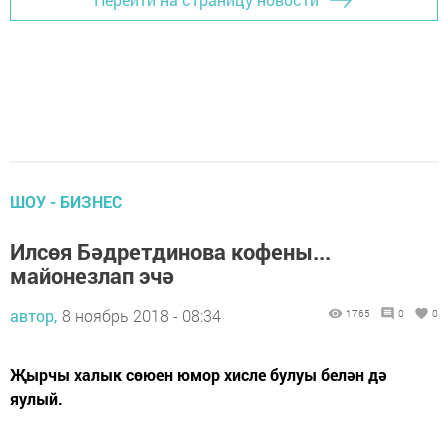
ШОУ - БИЗНЕС
Илсөя Бәдретдинова кофены...
майонезлап эчә
автор,
8 ноябрь 2018 - 08:34
1765
0
0
Җырчы халык сөюен юмор хисле булуы белән дә
яулый.