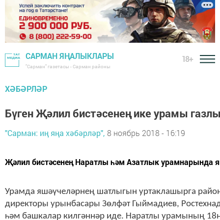
САРМАН ЯҢАЛЫКЛАРЫ
18+
"Сарман" газетасы - Сарман районы
ХӘБӘРЛӘР
Бүген Җәлил бистәсенең ике урамы газл
"Сарман: иң яңа хәбәрләр",
8 ноябрь 2018 - 16:19
Җәлил бистәсенең Наратлы һәм Азатлык урамнарында яш
Урамда яшәүчеләрнең шатлыгын уртаклашырга район
директоры урынбасары Зөлфәт Гыймадиев, Ростехна
һәм башкалар килгәннәр иде. Наратлы урамының 18нч