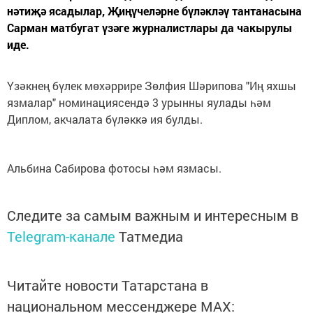
нәтиҗә ясадылар, Җиңүчеләрне бүләкләү тантанасына
Сарман матбугат үзәге журналистлары да чакырулы
иде.
Үзәкнең бүлек мөхәррире Зөлфия Шәрипова "Иң яхшы
язмалар" номинациясендә 3 урынны яулады һәм
Диплом, акчалата бүләккә ия булды.
Альбина Сабирова фотосы һәм язмасы.
Следите за самым важным и интересным в
Telegram-канале
Татмедиа
Читайте новости Татарстана в
национальном мессенджере MАХ: