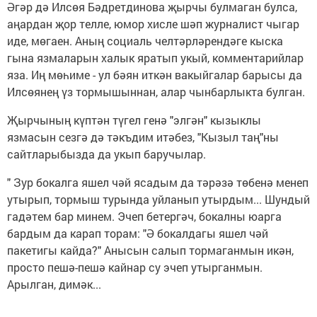
Әгәр дә Илсөя Бәдретдинова җырчы булмаган булса,
аңардан җор телле, юмор хисле шәп журналист чыгар
иде, мөгаен. Аның социаль челтәрләрендәге кыска
гына язмаларын халык яратып укый, комментарийлар
яза. Иң мөһиме - ул бәян иткән вакыйгалар барысы да
Илсөянең үз тормышыннан, алар чынбарлыкта булган.
Җырчының күптән түгел генә "элгән" кызыклы
язмасын сезгә дә тәкъдим итәбез, "Кызыл таң"ны
сайтларыбызда да укып баручылар.
" Зур бокалга яшел чәй ясадым да тәрәзә төбенә менеп
утырып, тормыш турында уйланып утырдым... Шундый
гадәтем бар минем. Эчеп бетергәч, бокалны юарга
бардым да карап торам: "Ә бокалдагы яшел чәй
пакетигы кайда?" Анысын салып тормаганмын икән,
просто пешә-пешә кайнар су эчеп утырганмын.
Арылган, димәк...