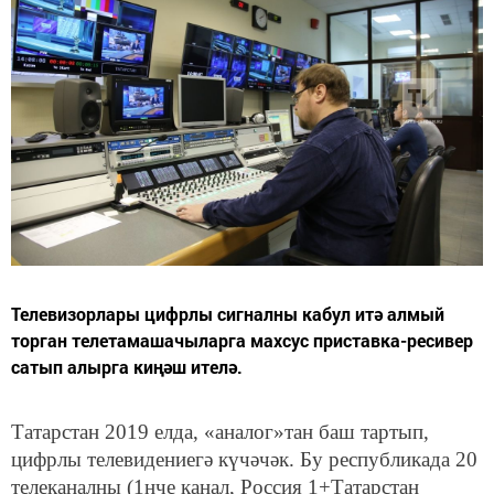
Телевизорлары цифрлы сигналны кабул итә алмый
торган телетамашачыларга махсус приставка-ресивер
сатып алырга киңәш ителә.
Татарстан 2019 елда, «аналог»тан баш тартып,
цифрлы телевидениегә күчәчәк. Бу республикада 20
телеканалны (1нче канал, Россия 1+Татарстан