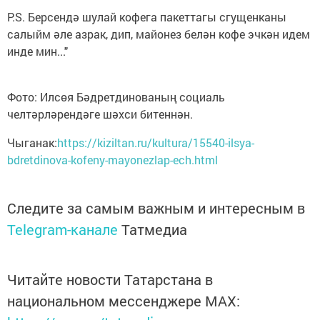
Р.S. Берсендә шулай кофега пакеттагы сгущенканы
салыйм әле азрак, дип, майонез белән кофе эчкән идем
инде мин..."
Фото: Илсөя Бәдретдинованың социаль
челтәрләрендәге шәхси битеннән.
Чыганак:
https://kiziltan.ru/kultura/15540-ilsya-
bdretdinova-kofeny-mayonezlap-ech.html
Следите за самым важным и интересным в
Telegram-канале
Татмедиа
Читайте новости Татарстана в
национальном мессенджере MАХ: