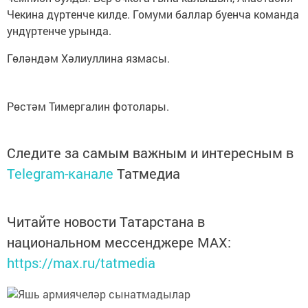
Чекина дүртенче килде. Гомуми баллар буенча команда
ундүртенче урында.
Гөләндәм Хәлиуллина язмасы.
Рөстәм Тимергалин фотолары.
Следите за самым важным и интересным в
Telegram-канале
Татмедиа
Читайте новости Татарстана в
национальном мессенджере MАХ:
https://max.ru/tatmedia