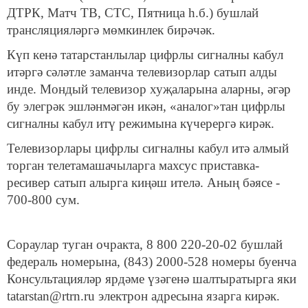
ДТРК, Матч ТВ, СТС, Пятница һ.б.) бушлай
трансляцияләргә мөмкинлек бирәчәк.
Күп кенә татарстанлылар цифрлы сигналны кабул
итәргә сәләтле заманча телевизорлар сатып алды
инде. Мондый телевизор хуҗаларына аларны, әгәр
бу элегрәк эшләнмәгән икән, «аналог»тан цифрлы
сигналны кабул итү режимына күчерергә кирәк.
Телевизорлары цифрлы сигналны кабул итә алмый
торган телетамашачыларга махсус приставка-
ресивер сатып алырга киңәш ителә. Аның бәясе -
700-800 сум.
Сораулар туган очракта, 8 800 220-20-02 бушлай
федераль номерына, (843) 2000-528 номеры буенча
Консультацияләр ярдәме үзәгенә шалтыратырга яки
tatarstan@rtrn.ru электрон адресына язарга кирәк.