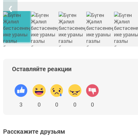
❮
Оставляйте реакции
3
0
0
0
0
Расскажите друзьям