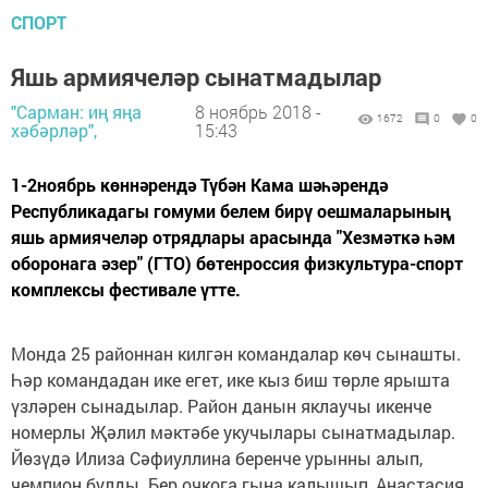
СПОРТ
Яшь армиячеләр сынатмадылар
"Сарман: иң яңа
8 ноябрь 2018 -
1672
0
0
хәбәрләр",
15:43
1-2ноябрь көннәрендә Түбән Кама шәһәрендә
Республикадагы гомуми белем бирү оешмаларының
яшь армиячеләр отрядлары арасында "Хезмәткә һәм
оборонага әзер" (ГТО) бөтенроссия физкультура-спорт
комплексы фестивале үтте.
Монда 25 районнан килгән командалар көч сынашты.
Һәр командадан ике егет, ике кыз биш төрле ярышта
үзләрен сынадылар. Район данын яклаучы икенче
номерлы Җәлил мәктәбе укучылары сынатмадылар.
Йөзүдә Илиза Сәфиуллина беренче урынны алып,
чемпион булды. Бер очкога гына калышып, Анастасия