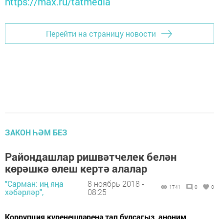
https://max.ru/tatmedia
Перейти на страницу новости
ЗАКОН ҺӘМ БЕЗ
Райондашлар ришвәтчелек белән
көрәшкә өлеш кертә алалар
"Сарман: иң яңа
8 ноябрь 2018 -
1741
0
0
хәбәрләр",
08:25
Коррупция күренешләренә тап булсагыз, аноним