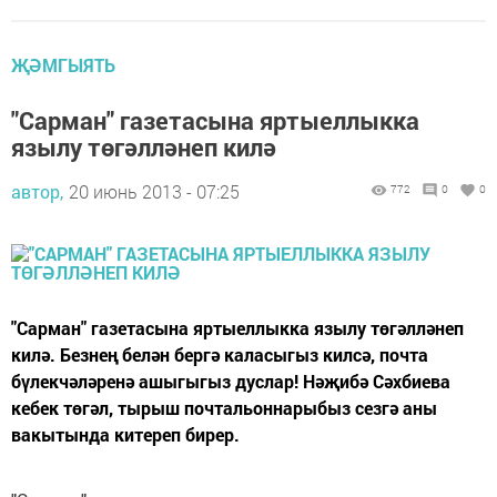
ҖӘМГЫЯТЬ
"Сарман" газетасына яртыеллыкка
язылу төгәлләнеп килә
автор,
20 июнь 2013 - 07:25
772
0
0
"Сарман" газетасына яртыеллыкка язылу төгәлләнеп
килә. Безнең белән бергә каласыгыз килсә, почта
бүлекчәләренә ашыгыгыз дуслар! Нәҗибә Сәхбиева
кебек төгәл, тырыш почтальоннарыбыз сезгә аны
вакытында китереп бирер.