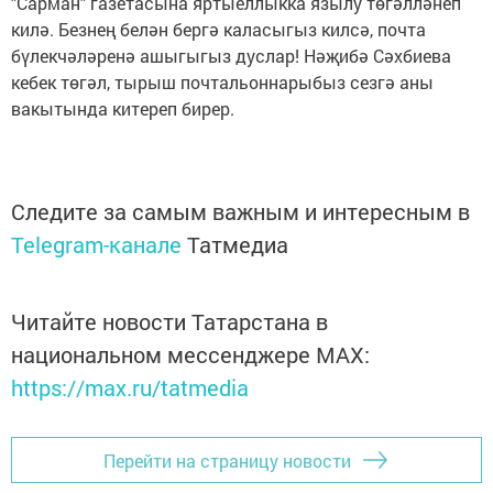
"Сарман" газетасына яртыеллыкка язылу төгәлләнеп
килә. Безнең белән бергә каласыгыз килсә, почта
бүлекчәләренә ашыгыгыз дуслар! Нәҗибә Сәхбиева
кебек төгәл, тырыш почтальоннарыбыз сезгә аны
вакытында китереп бирер.
Следите за самым важным и интересным в
Telegram-канале
Татмедиа
Читайте новости Татарстана в
национальном мессенджере MАХ:
https://max.ru/tatmedia
Перейти на страницу новости