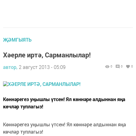
ҖӘМГЫЯТЬ
Хәерле иртә, Сарманлылар!
автор,
2 август 2013 - 05:09
0
0
0
Көннәрегез уңышлы үтсен! Ял көннәре алдыннан яңа
көчләр туплагыз!
Көннәрегез уңышлы үтсен! Ял көннәре алдыннан яңа
көчләр туплагыз!