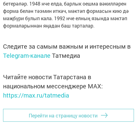
бетерәләр. 1948 нче елда, барлык оешма вәкилләрен
форма белән тәэмин иткәч, мәктәп формасын кию дә
мәҗбүри булып кала. 1992 нче елның язында мәктәп
формаларыннан яңадан баш тарталар.
Следите за самым важным и интересным в
Telegram-канале
Татмедиа
Читайте новости Татарстана в
национальном мессенджере MАХ:
https://max.ru/tatmedia
Перейти на страницу новости