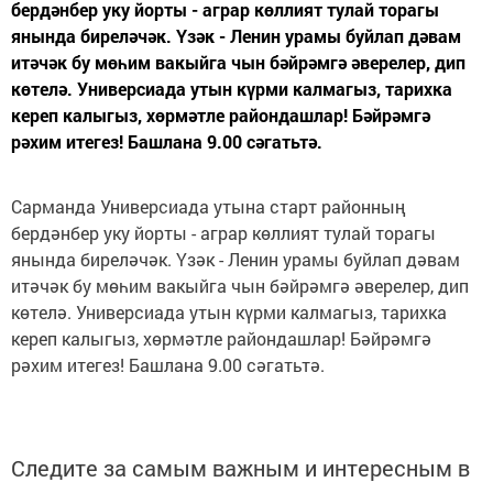
бердәнбер уку йорты - аграр көллият тулай торагы
янында биреләчәк. Үзәк - Ленин урамы буйлап дәвам
итәчәк бу мөһим вакыйга чын бәйрәмгә әверелер, дип
көтелә. Универсиада утын күрми калмагыз, тарихка
кереп калыгыз, хөрмәтле райондашлар! Бәйрәмгә
рәхим итегез! Башлана 9.00 сәгатьтә.
Сарманда Универсиада утына старт районның
бердәнбер уку йорты - аграр көллият тулай торагы
янында биреләчәк. Үзәк - Ленин урамы буйлап дәвам
итәчәк бу мөһим вакыйга чын бәйрәмгә әверелер, дип
көтелә. Универсиада утын күрми калмагыз, тарихка
кереп калыгыз, хөрмәтле райондашлар! Бәйрәмгә
рәхим итегез! Башлана 9.00 сәгатьтә.
Следите за самым важным и интересным в