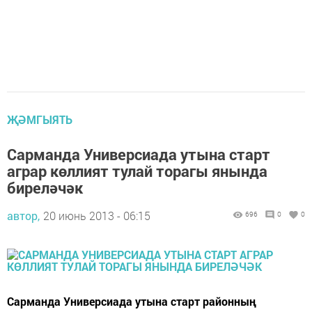
ҖӘМГЫЯТЬ
Сарманда Универсиада утына старт
аграр көллият тулай торагы янында
биреләчәк
автор,
20 июнь 2013 - 06:15
696
0
0
Сарманда Универсиада утына старт районның