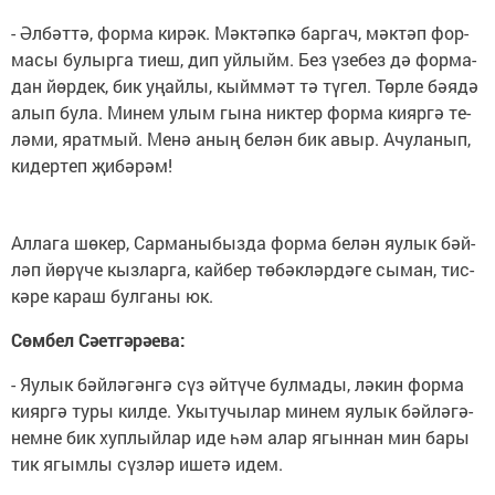
- Әл­бәт­тә, фор­ма ки­рәк. Мәк­тәп­кә бар­гач, мәк­тәп фор­
ма­сы бу­лыр­га ти­еш, дип уй­лыйм. Без үзе­без дә фор­ма­
дан йөр­дек, бик уңай­лы, кыйм­мәт тә тү­гел. Төр­ле бә­ядә
алып бу­ла. Ми­нем улым гы­на ник­тер фор­ма ки­яр­гә те­
лә­ми, ярат­мый. Менә аның бе­лән бик авыр. Ачуланып,
кид­ер­теп җи­бә­рәм!
Ал­ла­га шө­кер, Сар­ма­ны­быз­да фор­ма бе­лән яу­лык бәй­
ләп йө­рү­че кыз­лар­га, кай­бер тө­бәк­ләр­дә­ге сы­ман, тис­
кә­ре ка­раш бул­га­ны юк.
Сөм­бел Сәетгәрәева:
- Яу­лык бәй­лә­гән­гә сүз әй­тү­че бул­ма­ды, лә­кин фор­ма
ки­яргә ту­ры кил­де. Укы­ту­чы­лар ми­нем яу­лык бәй­лә­гә­
нем­не бик хуп­лый­лар иде һәм алар ягын­нан мин ба­ры
тик ягым­лы сүз­ләр ише­тә идем.