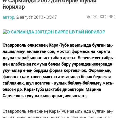
Ә Сарманда 2007дән бирле шулай
йөриләр
автор,
2 август 2013 - 05:47
1002
0
0
Став­ро­поль өл­кә­се­нең Ка­ра-Тү­бә авы­лын­да бул­ган аң­
ла­шыл­мау­чан­лык­тан соң, мәк­тәп фор­ма­сы­на ка­ра­та
дәү­ләт та­ра­фын­нан игъ­ти­бар арт­ты. Бе­рен­че сентябрь­
дән иле­без­нең го­му­ми бе­лем би­рү уч­реж­де­ниеләрендә
уку­чы­лар өчен бер­дәм фор­ма кер­те­лә­чәк. Фор­ма­ның
фа­со­нын һәм тө­сен мәк­тәп әти-әни­ләр бе­лән бер­лек­тә
сай­лая­чак, шул исәп­тән - яу­лык бәй­ләү-бәй­лә­мәү мәсь­
ә­лә­сен дә. Ка­ра-Тү­бә мәк­тә­бе ди­рек­то­ры Марина
Савченкога уку­чы кыз­лар­ның яу­лык­тан...
Став­ро­поль өл­кә­се­нең Ка­ра-Тү­бә авы­лын­да бул­ган аң­
ла­шыл­мау­чан­лык­тан соң, мәк­тәп фор­ма­сы­на ка­ра­та