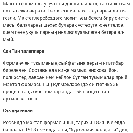
Мәк­тәп фор­ма­сы уку­чы­ны дис­цип­ли­на­га, тәр­тип­кә һәм
пөх­тә­лек­кә өй­рә­тә. Төр­ле со­ци­аль кат­лау­лар­ны да ти­
гез­ли. Мәк­тәп­лә­ре­без­дә­ге мо­хит һәм бе­лем би­рү сис­те­
ма­сы ба­ла­лар­ны шә­хес бу­ла­рак үс­те­рү­гә юнәл­тел­сә,
ки­ем ге­нә уку­чы­лар­ның ин­ди­ви­ду­аль­ле­ген бе­те­рә ал­
мый.
СанПин таләпләре
Форма өчен тукыманың сыйфатына аерым игътибар
биреләчәк. Составында киҗе мамык, вискоза, йон,
полиэстер, лавсан һәм нейлон булган тукымалар ярый.
Мәктәп формасының күлмәкләрендә синтетика 35
проценттан, ә костюмнарында - 55 проценттан
артмаска тиеш.
Суз уңаеннан
Россиядә мәктәп формасының тарихы 1834 нче елда
башлана. 1918 нче елда аны, "буржуазия калдыгы" дип,