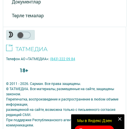
Документлар
Төрле темалар
Телефон АО «ТАТМЕДИА»:
(843) 222 09 84
18+
© 2011 - 2026. Сарман. Все права защищены.
© ТАТМЕДИА. Все материалы, размещенные на сайте, защищены
законом.
Перепечатка, воспроизведение и распространение в любом объеме
информации,
размещенной на сайте, возможна только с письменного согласия
редакций СМИ.
При поддержке Республиканского агентства по печати и массовым
Мы в Яндекс Дзен
коммуникациям.