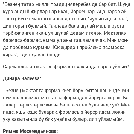
"Без­нең та­тар мил­ли тра­ди­ци­я­лә­ре­без дә бар бит. Шу­ңа
кү­рә ан­дый җир­ләр бар икән, йөр­сен­нәр. Аңа нәр­сә әй­
тә­сең, бү­ген мәк­тәп кы­рын­да то­рып, "яу­лы­гы­ңны сал",
дип то­рып бул­мый. Га­и­лә­дә ба­ла шу­лай мил­ли рух­та
тәр­би­я­лән­гән икән, ул шу­лай дә­вам итә­чәк. Мәк­тәп­кә
бар­ма­са-бар­мас, әм­ма ул аны таш­ла­ма­я­чак. Мин мон­
да проб­ле­ма күр­мим. Юк җир­дән проб­ле­ма яса­мас­ка
ки­рәк", - дип җа­вап бир­де.
Сар­ман­лы­лар мәк­тәп фор­ма­сы ха­кын­да нәр­сә уй­лый?
Ди­на­ра Валеева:
- Без­нең мәк­тәп­тә фор­ма ки­еп йө­рү күп­тән­нән ин­де. Ми­
нем уй­ла­вым­ча, мә­ктәп­кә фор­ма­дан йө­рер­гә ки­рәк. Ба­
ла­лар төр­ле-төр­ле ки­е­нә баш­ла­са, ни бу­ла ин­де ул? Мин
ин­де, яшь ке­ше бу­ла­рак, фор­ма­сыз йө­рер идем, лә­кин
уку ва­кы­тын­да бу бик уңай­лы бу­лыр, дип уй­ла­мыйм.
Рим­ма Мөхәмәдьянова: