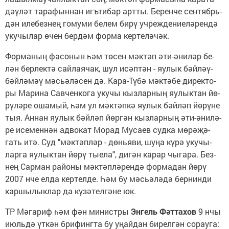
дәү­ләт та­ра­фын­нан игъ­ти­бар арт­ты. Бе­рен­че сентябрь­
дән иле­без­нең го­му­ми бе­лем би­рү уч­реж­де­ниеләрендә
уку­чы­лар өчен бер­дәм фор­ма кер­те­лә­чәк.
Фор­ма­ның фа­со­нын һәм тө­сен мәк­тәп әти-әни­ләр бе­
лән бер­лек­тә сай­лая­чак, шул исәп­тән - яу­лык бәй­ләү-
бәй­лә­мәү мәсь­ә­лә­сен дә. Ка­ра-Тү­бә мәк­тә­бе ди­рек­то­
ры Марина Савченкога уку­чы кыз­лар­ның яу­лык­тан йө­
рү­лә­ре оша­м­ый, һәм ул мәктәпкә яулык бәйләп йөрүне
тыя. Аннан яу­лык бәй­ләп йөр­гән кыз­лар­ның әти-әни­лә­
ре исеменнән адвокат Морад Мусаев суд­ка мө­рә­җә­
гать итә. Суд "мәк­тәп­ләр - дөнь­я­ви, шу­ңа кү­рә уку­чы­
лар­га яу­лык­тан йө­рү ты­е­ла", ди­гән ка­рар чы­га­ра. Без­
нең Сар­ман ра­йо­ны мәк­тәп­лә­рен­дә фор­ма­дан йө­рү
2007 нче ел­да кер­те­л­де. Һәм бу мәсь­ә­лә­дә бер­нин­ди
кар­шы­лык­лар да кү­зә­тел­гә­не юк.
ТР Мә­га­риф һәм фән ми­нист­ры
Эн­гель Фәт­та­хов
9 нчы
июль­дә үт­кән бри­финг­та бу уңайдан бирелгән сорауга: