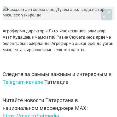
Агрофирма директоры Яхъя Фәсхетдинов, эшмәкәр
Азат Кудашев, имам-хатиб Разин Сәхбетдинов ярдәме
белән табын әзерләнде. Агрофирма ашханәсендә узган
мәҗлестә кырыкка якын кеше катнашты.
Следите за самым важным и интересным в
Telegram-канале
Татмедиа
Читайте новости Татарстана в
национальном мессенджере MАХ:
https://max.ru/tatmedia