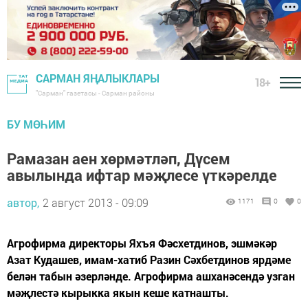
САРМАН ЯҢАЛЫКЛАРЫ
18+
"Сарман" газетасы - Сарман районы
БУ МӨҺИМ
Рамазан аен хөрмәтләп, Дүсем
авылында ифтар мәҗлесе үткәрелде
автор,
2 август 2013 - 09:09
1171
0
0
Агрофирма директоры Яхъя Фәсхетдинов, эшмәкәр
Азат Кудашев, имам-хатиб Разин Сәхбетдинов ярдәме
белән табын әзерләнде. Агрофирма ашханәсендә узган
мәҗлестә кырыкка якын кеше катнашты.