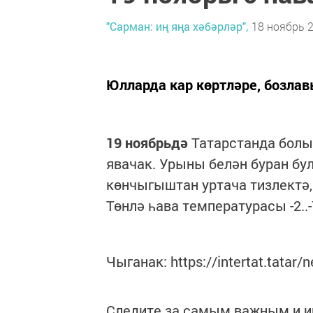
"Сарман: иң яңа хәбәрләр",
18 ноябрь 2
Юлларда кар көртләре, бозла
19 ноябрьдә
Татарстанда болы
явачак. Урыны белән буран бу
көнчыгыштан уртача тизлектә,
Төнлә һава температурасы -2..-7
Чыганак: https://intertat.tatar
Следите за самым важным и 