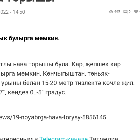
022 - 14:50
965
0
вык булырга мөмкин.
тлы һава торышы була. Кар, җепшек кар
лырга мөмкин. Көнчыгыштан, төньяк-
 урыны белән 15-20 метр тизлектә көчле җил.
˚, көндез 0..-5˚ градус.
/news/19-noyabrga-hava-torysy-5856145
интересным в
Telegram-канале
Татмедиа