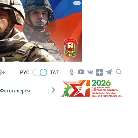
8+
РУС
ТАТ
Фотогалерея
Сораштыру