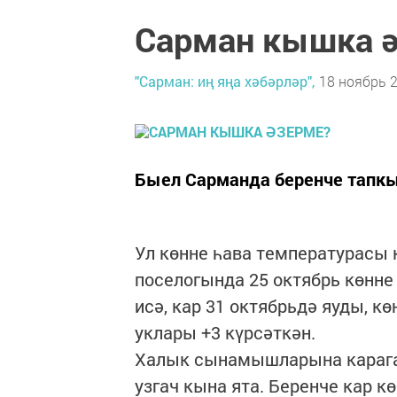
Сарман кышка 
"Сарман: иң яңа хәбәрләр",
18 ноябрь 2
Быел Сарманда беренче тапкыр
Ул көнне һава температурасы к
поселогында 25 октябрь көнне 
исә, кар 31 октябрьдә яуды, к
уклары +3 күрсәткән.
Халык сынамышларына караганд
узгач кына ята. Беренче кар к