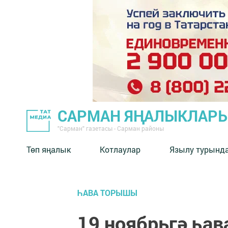
САРМАН ЯҢАЛЫКЛАР
"Сарман" газетасы - Сарман районы
Төп яңалык
Котлаулар
Язылу турынд
ҺАВА ТОРЫШЫ
19 ноябрьгә һа