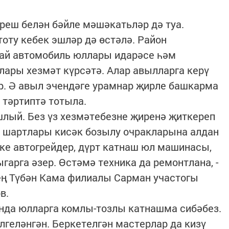
реш белән бәйле мәшәкатьләр дә туа.
оту кебек эшләр дә өстәлә. Район
ай автомобиль юллары идарәсе һәм
ары хезмәт күрсәтә. Алар авылларга керү
р. Ә авыл эчендәге урамнар җирле башкарма
тәртиптә тотыла.
ашлый. Без үз хезмәтебезне җиренә җиткереп
 шартлары кисәк бозылу очракларына алдан
ике автогрейдер, дүрт катнаш юл машинасы,
арга әзер. Өстәмә техника да ремонтлана, -
ең Түбән Кама филиалы Сарман участогы
в.
ында юлларга комлы-тозлы катнашма сибәбез.
лгеләнгән. Беркетелгән мастерлар да кизү