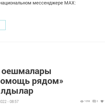
в национальном мессенджере MАХ:
т оешмалары
Помощь рядом»
ылдылар
022 - 08:57
1058
0