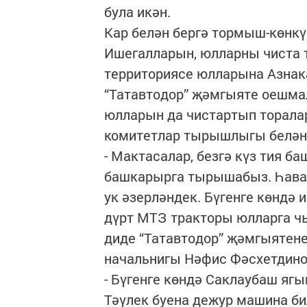
була икән.
Кар белән бергә тормыш-көнкү
Ишегалларын, юлларны чиста т
территориясе юлларына Азнак
“Татавтодор” җәмгыяте оешмал
юлларын да чистартып торала
комитетлар тырышлыгы белән 
- Мактасалар, безгә күз тия б
башкарырга тырышабыз. Һава
ук әзерләндек. Бүгенге көндә 
дүрт МТЗ тракторы юлларга чыг
диде “Татавтодор” җәмгыятен
начальнигы Нәфис Фәсхетдино
- Бүгенге көндә Саклаубаш яг
Тәүлек буена дежур машина би