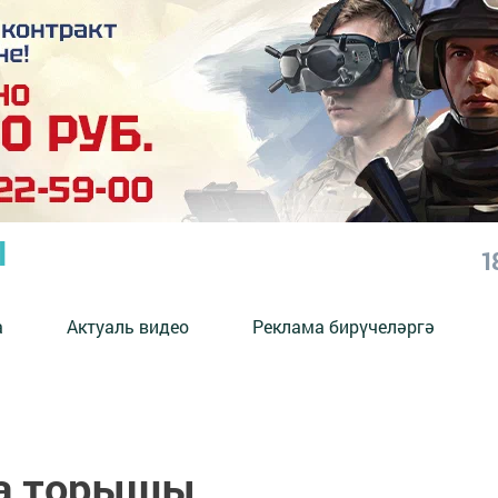
Ы
1
а
Актуаль видео
Реклама бирүчеләргә
ва торышы