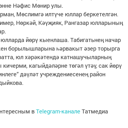
көнне Нәфис Мөнир улы.
рман, Мөслимгә илтүче юллар беркетелгән.
имер, Нөркәй, Кәүҗияк, Рангазар юлларының
р.
, юлларда йөрү кыенлаша. Табигатьнең начар
скен борылышларына һәрвакыт әзер торырга
иратта, юл хәрәкәтендә катнашучыларның
 кичерми, кагыйдәләрне төгәл үтәү, сак йөрү
минлеге” дәүләт учреждениесенең район
дыйкова.
интересным в
Telegram-канале
Татмедиа