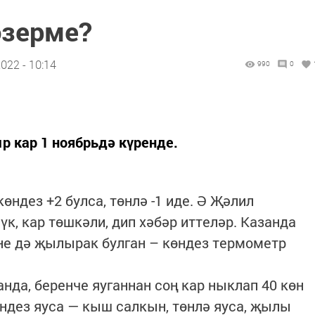
әзерме?
022 - 10:14
990
0
 кар 1 ноябрьдә күренде.
өндез +2 булса, төнлә -1 иде. Ә Җәлил
үк, кар төшкәли, дип хәбәр иттеләр. Казанда
өне дә җылырак булган – көндез термометр
а, беренче яуганнан соң кар ныклап 40 көн
өндез яуса — кыш салкын, төнлә яуса, җылы