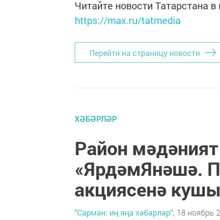
Читайте новости Татарстана 
https://max.ru/tatmedia
Перейти на страницу новости
ХӘБӘРЛӘР
Район мәдәния
«ЯрдәмЯнәшә. 
акциясенә куш
"Сарман: иң яңа хәбәрләр",
18 ноябрь 2