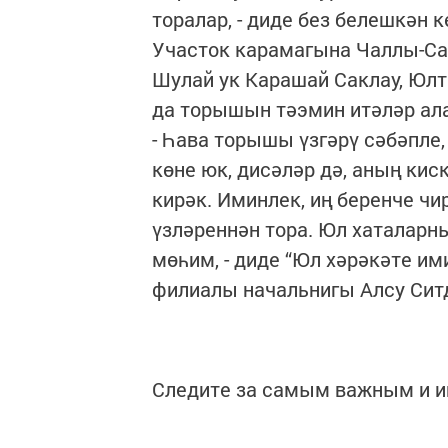
торалар, - диде без белешкән 
Участок карамагына Чаллы-Са
Шулай ук Карашай Саклау, Юлт
да торышын тәэмин итәләр ала
- Һава торышы үзгәрү сәбәпле
көне юк, дисәләр дә, аның ки
кирәк. Иминлек, иң беренче ч
үзләреннән тора. Юл хаталарны
мөһим, - диде “Юл хәрәкәте и
филиалы начальнигы Алсу Сит
Следите за самым важным и 