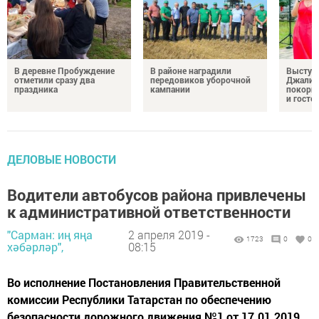
В деревне Пробуждение
В районе наградили
Выступ
отметили сразу два
передовиков уборочной
Джалил
праздника
кампании
покорил
и госте
ДЕЛОВЫЕ НОВОСТИ
Водители автобусов района привлечены
к административной ответственности
"Сарман: иң яңа
2 апреля 2019 -
1723
0
0
хәбәрләр",
08:15
Во исполнение Постановления Правительственной
комиссии Республики Татарстан по обеспечению
безопасности дорожного движения №1 от 17.01.2019