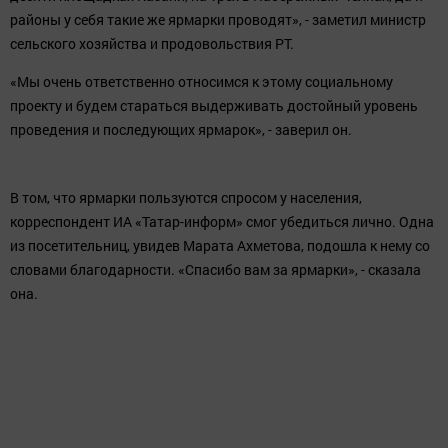
- она не растет. Но ярмарки - это как раз те площадки, где менее
обеспеченные слои населения могут приобрести товары по
своим потребностям. Потому что стараемся выдерживать цены
на 20 - 30 процентов ниже, чем в магазинах, торговых сетях», -
заявил в беседе с журналистами вице-премьер.
Напомним, что в 2016 году всего было проведено 33 ярмарки,
на которые завезли продукции на сумму более 1,6 млрд рублей.
«Думаю, примерно такие же объемы будут реализованы на
десяти площадках Казани, на трех в Набережных Челнах, да и
районы у себя такие же ярмарки проводят», - заметил министр
сельского хозяйства и продовольствия РТ.
«Мы очень ответственно относимся к этому социальному
проекту и будем стараться выдерживать достойный уровень
проведения и последующих ярмарок», - заверил он.