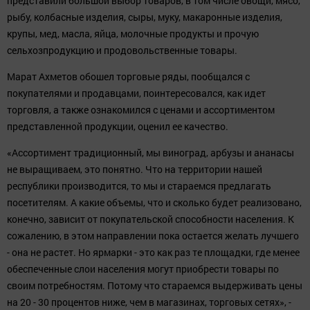
Одну из ярмарочных площадок в Казани посетил глава
Минсельхозпрода РТ Марат Ахметов.
09:46
(Казань, 16 сентября, «Татар-информ», Надежда Гордеева).
Сегодня в Казани, Набережных Челнах и поселке Октябрьский
Зеленодольского района РТ открылись традиционные ярмарки
по реализации сельскохозяйственной продукции и
продовольственных товаров повседневного спроса.
В этом году работа ярмарок продлится до 23 декабря и будет
организована каждую субботу. Сельхозпроизводители районов
республики, организаций АПК предлагают посетителям свою
продукцию по доступным ценам.
Одну из ярмарочных площадок, которая развернулась на