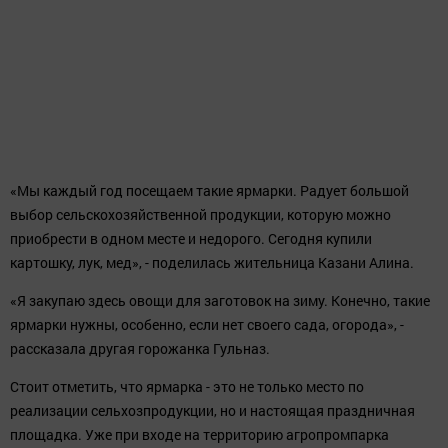
В том, что ярмарки пользуются спросом у населения,
корреспондент ИА «Татар-информ» смог убедиться лично. Одна
из посетительниц, увидев Марата Ахметова, подошла к нему со
словами благодарности. «Спасибо вам за ярмарки», - сказала
она.
«Мы каждый год посещаем такие ярмарки. Радует большой
выбор сельскохозяйственной продукции, которую можно
приобрести в одном месте и недорого. Сегодня купили
картошку, лук, мед», - поделилась жительница Казани Алина.
«Я закупаю здесь овощи для заготовок на зиму. Конечно, такие
ярмарки нужны, особенно, если нет своего сада, огорода», -
рассказала другая горожанка Гульназ.
Стоит отметить, что ярмарка - это не только место по
реализации сельхозпродукции, но и настоящая праздничная
площадка. Уже при входе на территорию агропромпарка