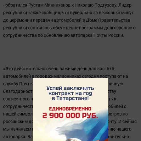
торжественная передача первых 25 автомобилей Ford Transit,
подготовленных по договору поставки Почте России группой
компаний Ford Sollers.
«Сегодня, когда я ехал на работу, обогнал старенький УАЗ с
эмблемой "Почты России" и подумал о том, что именно сегодня
состоится передача первых новых автомобилей Ford Transit
для обновления парка специального транспорта Почты России.
Я благодарен вам за то, что вы выбрали современные машины,
которые производятся в Татарстане, которые разработаны
специально под нужды и потребности Почты России. И я
уверен, что мы и дальше будем двигаться в этом направлении»,
- обратился Рустам Минниханов к Николаю Подгузову. Лидер
республики также сообщил, что буквально за несколько минут
до церемонии передачи автомобилей в Доме Правительства
республики состоялось обсуждение программы долгосрочного
сотрудничества по обновлению автопарка Почты России.