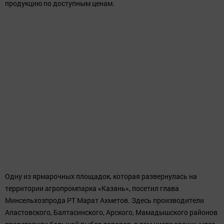
ОБЩЕСТВО
В Татарстане стартовал сезон
сельскохозяйственных ярмарок
автор,
16 сентября 2017 - 11:19
760
0
0
Одну из ярмарочных площадок в Казани посетил глава
Минсельхозпрода РТ Марат Ахметов. 09:46 (Казань, 16
сентября, «Татар-информ», Надежда Гордеева).
Сегодня в Казани, Набережных Челнах и поселке
Октябрьский Зеленодольского района РТ открылись
традиционные ярмарки по реализации
сельскохозяйственной продукции и
продовольственных товаров повседневного спроса. В
этом году работа ярмарок продлится до 23...