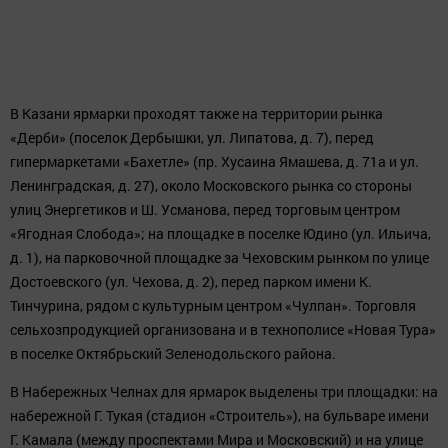
Достоевского (ул. Чехова, д. 2), перед парком имени К.
Тинчурина, рядом с культурным центром «Чулпан». Торговля
сельхозпродукцией организована и в технополисе «Новая Тура»
в поселке Октябрьский Зеленодольского района.
В Набережных Челнах для ярмарок выделены три площадки: на
набережной Г. Тукая (стадион «Строитель»), на бульваре имени
Г. Камала (между проспектами Мира и Московский) и на улице
Ш. Усманова (от улицы Пушкина до проспекта Вахитова).
Определены следующие рекомендованные цены для
реализации продукции (за один кг или литр продукции, на яйца -
за 10 штук): мясо птицы - 110 руб., мясо индейки - 220 руб.,
говядина - 280 - 320 руб., свинина - 250 руб., баранина - 300 - 320
руб., яйца высшей категории - 55 руб., яйца отборные - 50 руб.,
яйца 1-й категории - 45 руб., молоко разливное - 30 руб., сыры
твердые - 330 руб., масло сливочное - 330 руб., сахарный песок -
35 руб., мука высшего сорта - 19 руб., гречневая крупа - 30 руб.,
картофель - 14 руб., морковь - 12 руб., свекла столовая - 10 руб.,
лук репчатый - 15 руб., капуста - 7 руб., пшеница - 7 руб., ячмень -