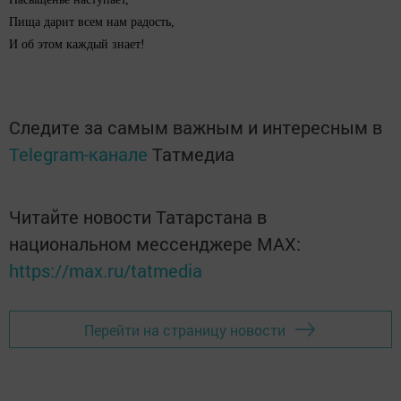
Пища дарит всем нам радость,
И об этом каждый знает!
©
http://pozdravok.ru/pozdravleniya/vazhno/priyatnogo-
appetita/2.htm
Следите за самым важным и интересным в
Telegram-канале
Татмедиа
Читайте новости Татарстана в
национальном мессенджере MАХ:
https://max.ru/tatmedia
Перейти на страницу новости