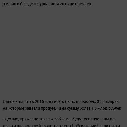
территории агропромпарка «Казань», посетил глава
Минсельхозпрода РТ Марат Ахметов. Здесь производители
Апастовского, Балтасинского, Арского, Мамадышского районов
представили большой выбор товаров, в том числе овощи, мясо,
рыбу, колбасные изделия, сыры, муку, макаронные изделия,
крупы, мед, масла, яйца, молочные продукты и прочую
сельхозпродукцию и продовольственные товары.
Марат Ахметов обошел торговые ряды, пообщался с
покупателями и продавцами, поинтересовался, как идет
торговля, а также ознакомился с ценами и ассортиментом
представленной продукции, оценил ее качество.
«Ассортимент традиционный, мы виноград, арбузы и ананасы
не выращиваем, это понятно. Что на территории нашей
республики производится, то мы и стараемся предлагать
посетителям. А какие объемы, что и сколько будет реализовано,
конечно, зависит от покупательской способности населения. К
сожалению, в этом направлении пока остается желать лучшего