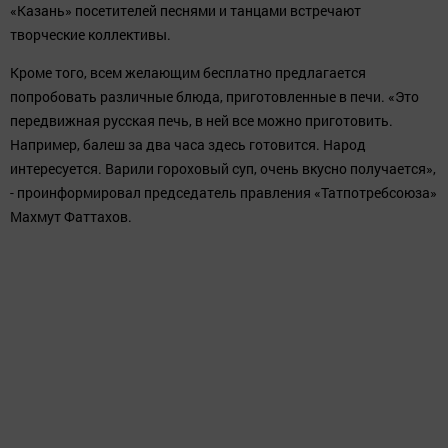
«Казань» посетителей песнями и танцами встречают
творческие коллективы.
Кроме того, всем желающим бесплатно предлагается
попробовать различные блюда, приготовленные в печи. «Это
передвижная русская печь, в ней все можно приготовить.
Например, балеш за два часа здесь готовится. Народ
интересуется. Варили гороховый суп, очень вкусно получается»,
- проинформировал председатель правления «Татпотребсоюза»
Махмут Фаттахов.
В Казани ярмарки проходят также на территории рынка
«Дерби» (поселок Дербышки, ул. Липатова, д. 7), перед
гипермаркетами «Бахетле» (пр. Хусаина Ямашева, д. 71а и ул.
Ленинградская, д. 27), около Московского рынка со стороны
улиц Энергетиков и Ш. Усманова, перед торговым центром
«Ягодная Слобода»; на площадке в поселке Юдино (ул. Ильича,
д. 1), на парковочной площадке за Чеховским рынком по улице