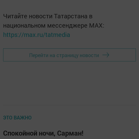
ЭТО ВАЖНО
Спокойной ночи, Сарман!
автор,
15 сентября 2017 - 18:00
968
0
0
Желаю тебе, чтобы этот вечер был действительно
добрым, а ночь по-настоящему спокойной. Пусть вам
снятся самые прекрасные и обязательно цветные сны!
Желаю тебе, чтобы этот вечер был действительно
добрым, а ночь по-настоящему спокойной. Пусть вам
снятся самые прекрасные и обязательно цветные сны!