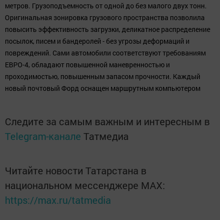
нашей символикой проезжают более 2,8 млн километров по
российским дорогам, чтобы вовремя доставить почту. И сейчас
мы начинаем масштабную программу по обновлению нашего
автопарка. Важно то, что новые автомобили действительно
максимально отвечают нашим требованиям. Эти 25
автомобилей сегодня же будут переданы отделениям
"Татарстан почтасы", и я уверен, что мы станем лучшей и самой
эффективной службой в республике», - подчеркнул в ответном
слове генеральный директор Почты России.
«Важным моментом является то, что автомобили Форд
развозили почту и более сотни лет назад - еще в царской России
и по всему миру. Сейчас мы продолжаем те давние традиции.
Для нас большая честь быть стратегическим партнером Почты
России по обновлению ее материально-технической базы», -
отметил Адиль Ширинов, вручая сертификат на 25 фургонов и
грузовиков Николаю Подгузову.