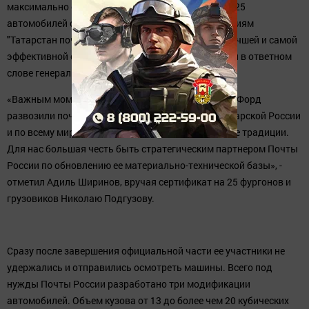
«Это действительно очень важный день для нас. 675
автомобилей в городах-милионниках сегодня поступают на
службу Почте России. Мне хотелось бы выразить личную
благодарность Президенту Татарстана и руководству
совместного предприятия Ford Sollers за готовность к
сотрудничеству. Ежедневно более 14 тысяч автомобилей с