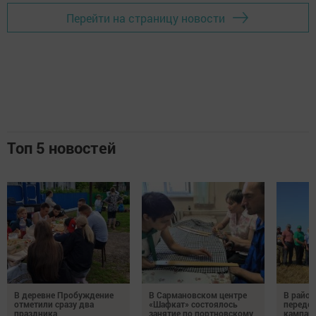
Сразу после завершения официальной части ее участники не
удержались и отправились осмотреть машины. Всего под
нужды Почты России разработано три модификации
автомобилей. Объем кузова от 13 до более чем 20 кубических
метров. Грузоподъемность от одной до без малого двух тонн.
Оригинальная зонировка грузового пространства позволила
повысить эффективность загрузки, деликатное распределение
посылок, писем и бандеролей - без угрозы деформаций и