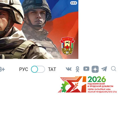
8+
РУС
ТАТ