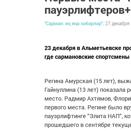
пауэрлифтеров
"Сарман: иң яңа хәбәрләр",
27 декабря 
23 декабря в Альметьевске пр
где сармановские спортсмены
Регина Амурская (15 лет), выж
Гайнуллина (13 лет) показала 
место. Радмир Ахтямов, Флори
первого места. Регине было в
пауэрлифтинге "Элита НАП", к
прошедшего в сентябре текуще