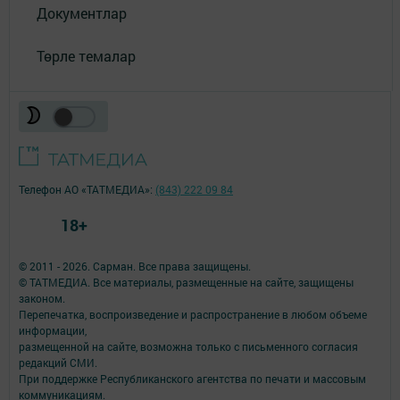
Документлар
Төрле темалар
Телефон АО «ТАТМЕДИА»:
(843) 222 09 84
18+
© 2011 - 2026. Сарман. Все права защищены.
© ТАТМЕДИА. Все материалы, размещенные на сайте, защищены
законом.
Перепечатка, воспроизведение и распространение в любом объеме
информации,
размещенной на сайте, возможна только с письменного согласия
редакций СМИ.
При поддержке Республиканского агентства по печати и массовым
коммуникациям.