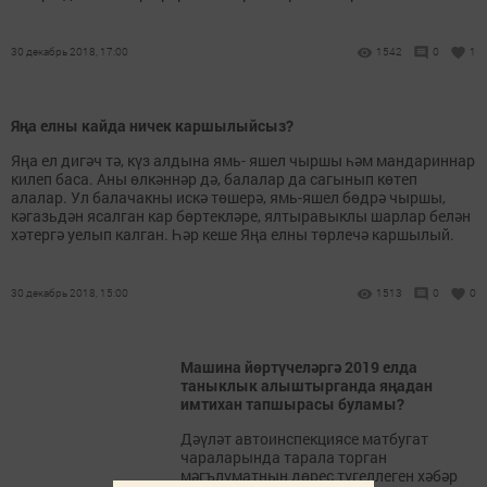
30 декабрь 2018, 17:00
1542
0
1
Яңа елны кайда ничек каршылыйсыз?
Яңа ел дигәч тә, күз алдына ямь- яшел чыршы һәм мандариннар
килеп баса. Аны өлкәннәр дә, балалар да сагынып көтеп
алалар. Ул балачакны искә төшерә, ямь-яшел бөдрә чыршы,
кәгазьдән ясалган кар бөртекләре, ялтыравыклы шарлар белән
хәтергә уелып калган. Һәр кеше Яңа елны төрлечә каршылый.
30 декабрь 2018, 15:00
1513
0
0
Машина йөртүчеләргә 2019 елда
таныклык алыштырганда яңадан
имтихан тапшырасы буламы?
Дәүләт автоинспекциясе матбугат
чараларында тарала торган
мәгълүматның дөрес түгеллеген хәбәр