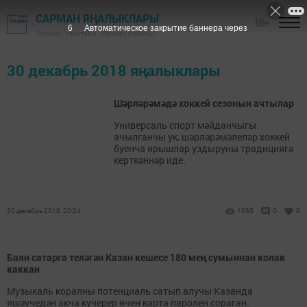
САРМАН ЯҢАЛЫКЛАРЫ
18+
6
Автоматическое закрытие баннера через
"Сарман" газетасы - Сарман районы
30 декабрь 2018 яңалыклары
Шәрләрәмәдә хоккей сезонын ачтылар
Универсаль спорт мәйданчыгы
ачылганчы ук, шәрләрәмәлеләр хоккей
буенча ярышлар уздыруны традициягә
керткәннәр иде.
30 декабрь 2018, 20:24
1665
0
0
Баян сатарга теләгән Казан кешесе 180 мең сумыннан колак
каккан
Музыкаль коралны потенциаль сатып алучы Казанда
яшәүчедән акча күчерер өчен карта паролен сораган.