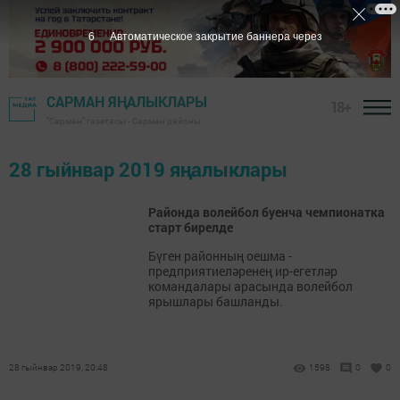
6
Автоматическое закрытие баннера через
САРМАН ЯҢАЛЫКЛАРЫ
18+
"Сарман" газетасы - Сарман районы
28 гыйнвар 2019 яңалыклары
Районда волейбол буенча чемпионатка
старт бирелде
Бүген районның оешма -
предприятиеләренең ир-егетләр
командалары арасында волейбол
ярышлары башланды.
28 гыйнвар 2019, 20:48
1598
0
0