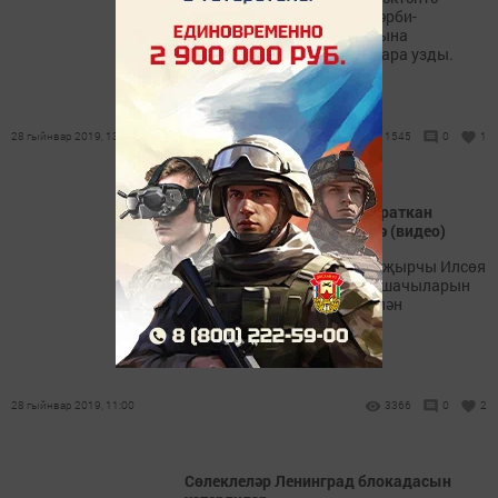
«Юнармия» Бөтенроссия хәрби-
патриотик хәрәкәт сафларына
багышланган тантаналы чара узды.
28 гыйнвар 2019, 13:19
1545
0
1
Реклама хокукларында. Яраткан
җырчыбыз Сарманга килә (видео)
11 февраль көнне популяр җырчы Илсөя
Бадертдинова район тамашачыларын
үзенең матур җырлары белән
сөендерәчәк.
28 гыйнвар 2019, 11:00
3366
0
2
Сөлеклеләр Ленинград блокадасын