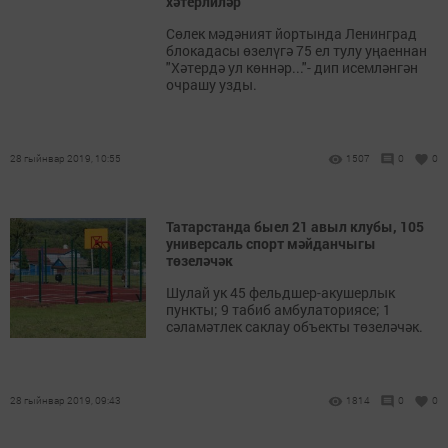
хәтерлиләр
Сөлек мәдәният йортында Ленинград
блокадасы өзелүгә 75 ел тулу уңаеннан
"Хәтердә ул көннәр..."- дип исемләнгән
очрашу узды.
28 гыйнвар 2019, 10:55
1507
0
0
Татарстанда быел 21 авыл клубы, 105
универсаль спорт мәйданчыгы
төзеләчәк
Шулай ук 45 фельдшер-акушерлык
пункты; 9 табиб амбулаториясе; 1
сәламәтлек саклау объекты төзеләчәк.
28 гыйнвар 2019, 09:43
1814
0
0