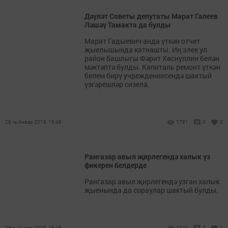
Дәүләт Советы депутаты Марат Галеев
Ләшәү Тамакта да булды
Марат Гадыевич анда үткән отчет
җыелышында катнашты. Иң элек ул
район башлыгы Фәрит Хөснуллин белән
мәктәптә булды. Капиталь ремонт үткән
белем бирү учреждениесендә шактый
үзгәрешләр сизелә.
28 гыйнвар 2019, 16:49
1781
0
0
Рангазар авыл җирлегендә халык үз
фикерен белдерде
Рангазар авыл җирлегендә узган халык
җыенында да сораулар шактый булды.
28 гыйнвар 2019, 16:46
1740
0
1