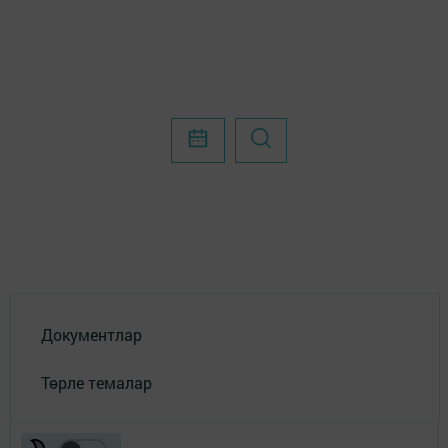
Документлар
Төрле темалар