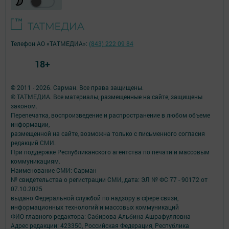
Телефон АО «ТАТМЕДИА»:
(843) 222 09 84
18+
© 2011 - 2026. Сарман. Все права защищены.
© ТАТМЕДИА. Все материалы, размещенные на сайте, защищены
законом.
Перепечатка, воспроизведение и распространение в любом объеме
информации,
размещенной на сайте, возможна только с письменного согласия
редакций СМИ.
При поддержке Республиканского агентства по печати и массовым
коммуникациям.
Наименование СМИ: Сарман
№ свидетельства о регистрации СМИ, дата: ЭЛ № ФС 77 - 90172 от
07.10.2025
выдано Федеральной службой по надзору в сфере связи,
информационных технологий и массовых коммуникаций
ФИО главного редактора: Сабирова Альбина Ашрафулловна
Адрес редакции: 423350, Российская Федерация, Республика