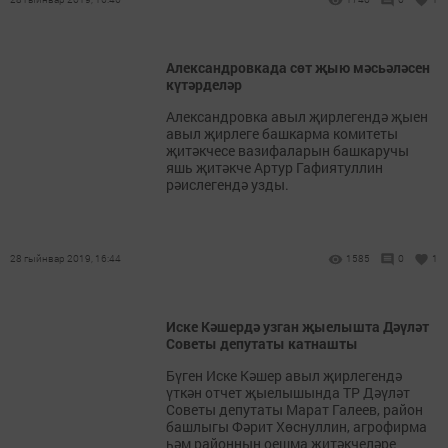
Александровкада сөт җыю мәсьәләсен
күтәрделәр
Александровка авыл җирлегендә җыен
авыл җирлеге башкарма комитеты
җитәкчесе вазифаларын башкаручы
яшь җитәкче Артур Гафиятуллин
рәислегендә узды.
28 гыйнвар 2019, 16:44
1585
0
1
Иске Кәшердә узган җыелышта Дәүләт
Советы депутаты катнашты
Бүген Иске Кәшер авыл җирлегендә
үткән отчет җыелышында ТР Дәүләт
Советы депутаты Марат Галеев, район
башлыгы Фәрит Хөснуллин, агрофирма
һәм районның оешма җитәкчеләре