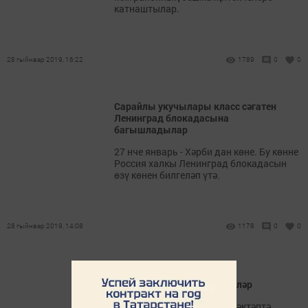
катнаштылар.
28 гыйнвар 2019, 16:22
1789
0
0
Сарайлы укучылары класс сәгатен
Ленинград блокадасына
багышладылар
27 нче январь - Хәрби дан көне. Бу көнне
Россия халкы Ленинград блокадасын
өзү көнен билгеләп үтә.
28 гыйнвар 2019, 14:08
1178
0
0
Сарман урта мәктәбендә
яшьармиячеләр ант бирделәр
25 гыйнвар көнне безнең мәктәптә