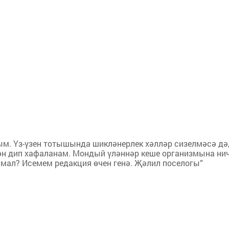
м. Үз-үзен тотышында шикләнерлек хәлләр сизелмәсә дә
ән дип хафаланам. Мондый үләннәр кеше организмына ни
имал? Исемем редакция өчен генә. Җәлил поселогы”