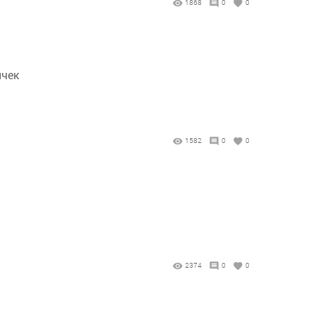
1868
0
0
ичек
1582
0
0
2374
0
0