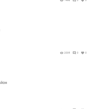
1498
0
0
ы
2035
0
0
айон