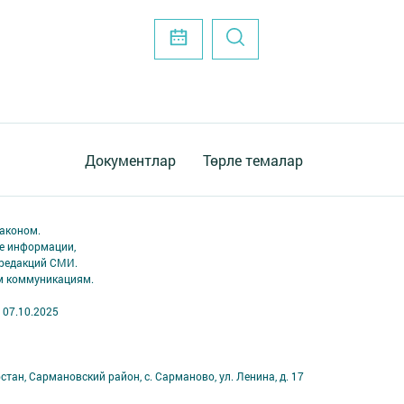
Документлар
Төрле темалар
аконом.
ме информации,
 редакций СМИ.
ым коммуникациям.
 07.10.2025
тан, Сармановский район, с. Сарманово, ул. Ленина, д. 17