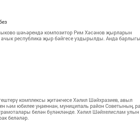
без
ыково шәһәрендә композитор Рим Хәсәнов җырларын
 ачык республика җыр бәйгесе уздырылды. Анда барлыг
тештерү комплексы җитәкчесе Хәлил Шәйхразиев, авыл
н һәм юбилее уңаеннан, муниципаль район Советының, р
грамоталары белән бүләкләнде. Хәлил Шәйхелислам улын
рак беләләр.