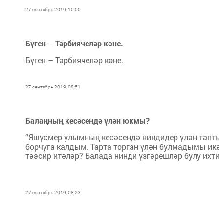
27 сентябрь 2019, 10:00
Бүген – Тәрбиячеләр көне.
Бүген – Тәрбиячеләр көне.
27 сентябрь 2019, 08:51
Балаңның кесәсендә үлән юкмы?
“Яшүсмер улымның кесәсендә ниндидер үлән тапты
борчуга калдым. Тарта торган үлән булмадымы ик
тәэсир итәләр? Балада нинди үзгәрешләр булу ихт
27 сентябрь 2019, 08:23