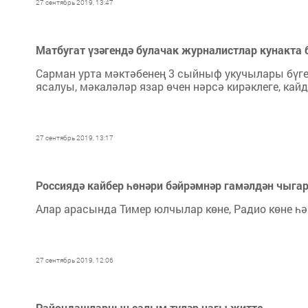
27 сентябрь 2019, 13:47
Матбугат үзәгендә булачак журналистлар кунакта
Сарман урта мәктәбенең 3 сыйныф укучылары бүген
ясалуы, мәкаләләр язар өчен нәрсә кирәклеге, к
27 сентябрь 2019, 13:17
Россиядә кайбер һөнәри бәйрәмнәр гамәлдән чыга
Алар арасында Тимер юлчылар көне, Радио көне һә
27 сентябрь 2019, 12:06
Райондашларның салым түләр чагы җитте