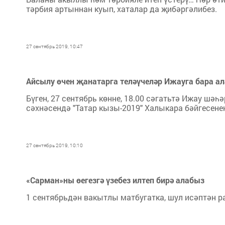
тәрбия артыннан куып, хаталар да җибәргәлибез.
27 сентябрь 2019, 10:47
Айсылу өчен җанатарга теләүчеләр Ижауга бара а
Бүген, 27 сентябрь көнне, 18.00 сәгатьтә Ижау шә
сәхнәсендә "Татар кызы-2019" Халыкара бәйгесене
27 сентябрь 2019, 10:10
«Сарман»ны өегезгә үзебез илтеп бирә алабыз
1 сентябрьдән вакытлы матбугатка, шул исәптән 