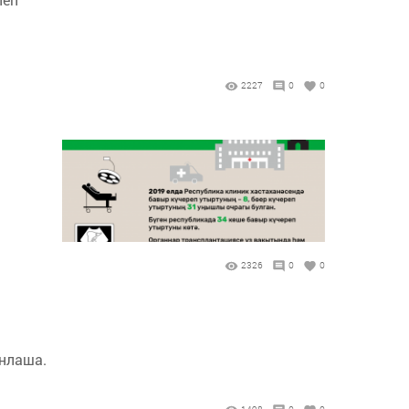
2227
0
0
2326
0
0
нлаша.