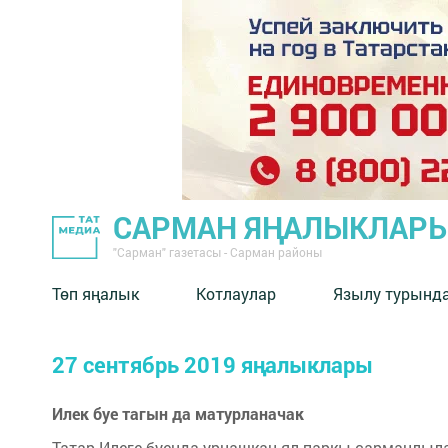
САРМАН ЯҢАЛЫКЛАР
"Сарман" газетасы - Сарман районы
Төп яңалык
Котлаулар
Язылу турынд
27 сентябрь 2019 яңалыклары
Илек буе тагын да матурланачак
Татар Илеге буенда урнашкан ял паркы сарманлыла