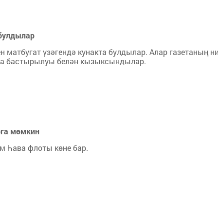
 булдылар
 матбугат үзәгендә кунакта булдылар. Алар газетаның н
айда бастырылуы белән кызыксындылар.
рга мөмкин
м Һава флоты көне бар.