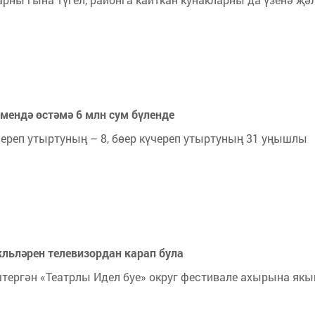
мендә өстәмә 6 млн сум бүленде
ереп утыртуның – 8, бөер күчереп утыртуның 31 уңышлы
кльләрен телевизордан карап була
тергән «Театрлы Идел буе» округ фестивале ахырына якы