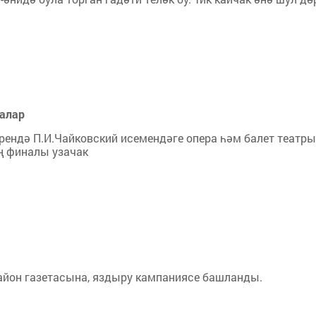
лалар
һәрендә П.И.Чайковский исемендәге опера һәм балет театры
ң финалы узачак
район газетасына, яздыру кампаниясе башланды.