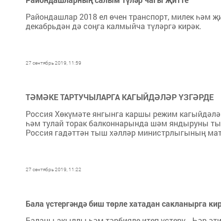
Райондашлар 2018 ел өчен транспорт, милек һәм 
декабрьдән дә соңга калмыйча түләргә кирәк.
27 сентябрь 2019, 11:59
ТӘМӘКЕ ТАРТУЧЫЛАРГА КАГЫЙДӘЛӘР ҮЗГӘРДЕ
Россия Хөкүмәте янгынга каршы режим кагыйдәлә
һәм тулай торак балконнарында шәм яндыруны тыя 
Россия гадәттән тыш хәлләр министрлыгының матб
27 сентябрь 2019, 11:22
Бала үстергәндә биш төрле хатадан сакланырга ки
Баланы акыллы һәм тәрбияле итеп үстерү… Һәр әти-