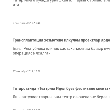
итә.
27 сентябрь 2019, 16:46
Трансплантация хезмәтенә илкүләм проектлар ярдә
Быел Республика клиник хастаханәсендә бавыр күч
операциясе ясалган.
27 сентябрь 2019, 15:58
Татарстанда «Театрлы Идел буе» фестивале спекта
Яшь энтузиастларны һәм театр сөючеләрне берләш