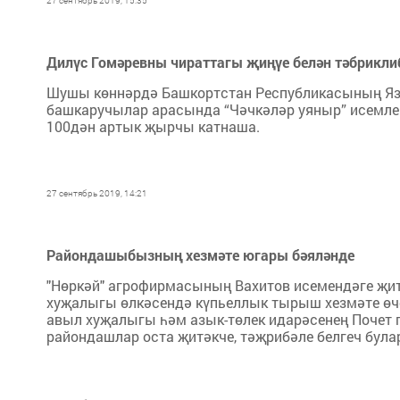
27 сентябрь 2019, 15:35
Дилүс Гомәревны чираттагы җиңүе белән тәбрикли
Шушы көннәрдә Башкортстан Республикасының Яз
башкаручылар арасында “Чәчкәләр уяныр” исемле
100дән артык җырчы катнаша.
27 сентябрь 2019, 14:21
Райондашыбызның хезмәте югары бәяләнде
"Нөркәй" агрофирмасының Вахитов исемендәге җи
хуҗалыгы өлкәсендә күпьеллык тырыш хезмәте өче
авыл хуҗалыгы һәм азык-төлек идарәсенең Почет 
райондашлар оста җитәкче, тәҗрибәле белгеч була