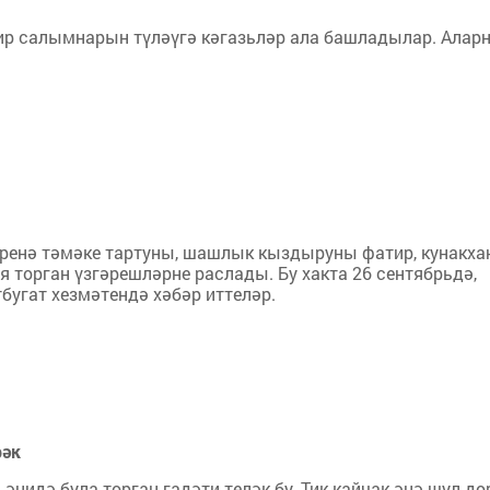
җир салымнарын түләүгә кәгазьләр ала башладылар. Алар
ренә тәмәке тартуны, шашлык кыздыруны фатир, кунакха
торган үзгәрешләрне раслады. Бу хакта 26 сентябрьдә,
угат хезмәтендә хәбәр иттеләр.
рәк
әнидә була торган гадәти теләк бу. Тик кайчак әнә шул дө