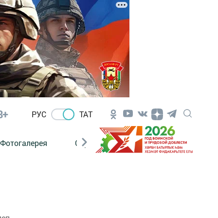
8+
РУС
ТАТ
Фотогалерея
Сораштыру
леп