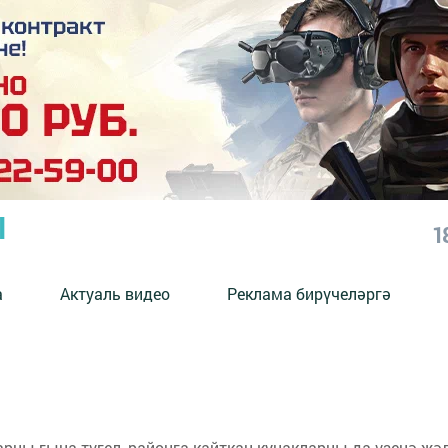
Ы
1
а
Актуаль видео
Реклама бирүчеләргә
рны гына түгел, районга кайткан кунакларны да үзенә җә