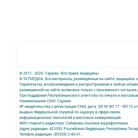
© 2011 - 2026. Сарман. Все права защищены.
© ТАТМЕДИА. Все материалы, размещенные на сайте, защищены з
Перепечатка, воспроизведение и распространение в любом объе
размещенной на сайте, возможна только с письменного согласия
При поддержке Республиканского агентства по печати и массов
Наименование СМИ: Сарман
№ свидетельства о регистрации СМИ, дата: ЭЛ № ФС 77 - 90172 от
выдано Федеральной службой по надзору в сфере связи,
информационных технологий и массовых коммуникаций
ФИО главного редактора: Сабирова Альбина Ашрафулловна
Адрес редакции: 423350, Российская Федерация, Республика Татарс
Телефон редакции: (85559) 2-40-31;