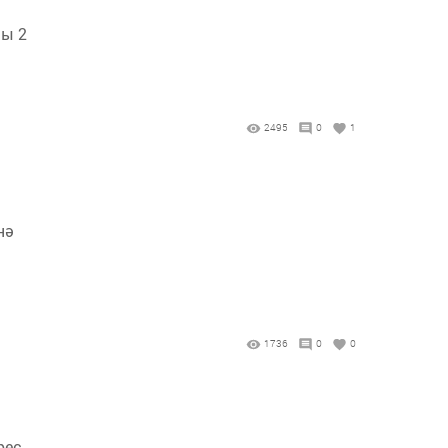
ны 2
2495
0
1
нә
1736
0
0
рес