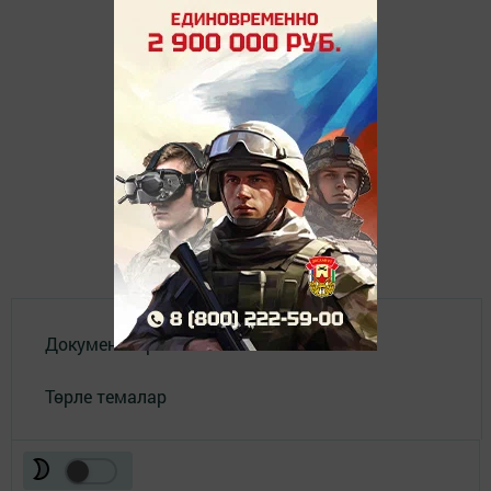
Документлар
Төрле темалар