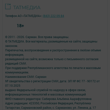
Телефон АО «ТАТМЕДИА»:
(843) 222 09 84
18+
© 2011 - 2026. Сарман. Все права защищены.
© ТАТМЕДИА. Все материалы, размещенные на сайте, защищены
законом.
Перепечатка, воспроизведение и распространение в любом объеме
информации,
размещенной на сайте, возможна только с письменного согласия
редакций СМИ.
При поддержке Республиканского агентства по печати и массовым
коммуникациям.
Наименование СМИ: Сарман
№ свидетельства о регистрации СМИ, дата: ЭЛ № ФС 77 - 90172 от
07.10.2025
выдано Федеральной службой по надзору в сфере связи,
информационных технологий и массовых коммуникаций
ФИО главного редактора: Сабирова Альбина Ашрафулловна
Адрес редакции: 423350, Российская Федерация, Республика
Татарстан, Сармановский район, с. Сарманово, ул. Ленина, д. 17