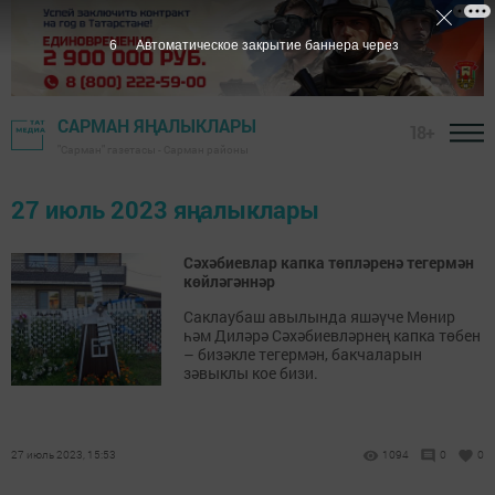
6
Автоматическое закрытие баннера через
САРМАН ЯҢАЛЫКЛАРЫ
18+
"Сарман" газетасы - Сарман районы
27 июль 2023 яңалыклары
Сәхәбиевлар капка төпләренә тегермән
көйләгәннәр
Саклаубаш авылында яшәүче Мөнир
һәм Диләрә Сәхәбиевләрнең капка төбен
– бизәкле тегермән, бакчаларын
зәвыклы кое бизи.
27 июль 2023, 15:53
1094
0
0