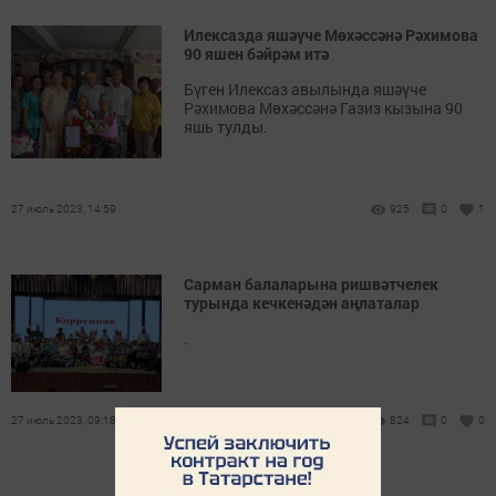
Илексазда яшәүче Мөхәссәнә Рәхимова
90 яшен бәйрәм итә
Бүген Илексаз авылында яшәүче
Рәхимова Мөхәссәнә Газиз кызына 90
яшь тулды.
27 июль 2023, 14:59
925
0
1
Сарман балаларына ришвәтчелек
турында кечкенәдән аңлаталар
.
27 июль 2023, 09:18
824
0
0