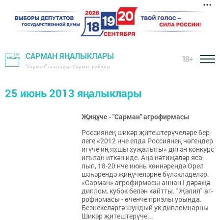
САРМАН ЯҢАЛЫКЛАРЫ
18+
"Сарман" газетасы - Сарман районы
25 июнь 2013 яңалыклары
Җиңүче - "Сарман" агрофирмасы
Рос­си­я­нең ши­кәр җи­теш­те­рү­че­лә­ре бер­
ле­ге «2012 нче ел­да Рос­си­я­нең чө­ген­дер
игү­че иң ях­шы ху­җа­лы­гы» ди­гән кон­курс
игъ­лан ит­кән иде. Аңа нә­ти­җә­ләр яса­
лып, 18-20 нче июнь көн­нә­рен­дә Орел
шә­һә­рен­дә җи­ңү­че­ләр­не бү­ләк­лә­де­ләр.
«Сар­ман» аг­ро­фир­ма­сы ан­нан I дә­рә­җә
дип­лом, ку­бок бе­лән кайт­ты. "Җә­лил" аг­
ро­фир­ма­сы - өчен­че приз­лы урын­да.
Без­не­ке­ләр­гә шун­дый ук дип­лом­нар­ны
Ши­кәр җи­теш­те­рү­че...