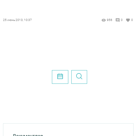
25 июнь 2013, 10:37
956
0
0
Документлар