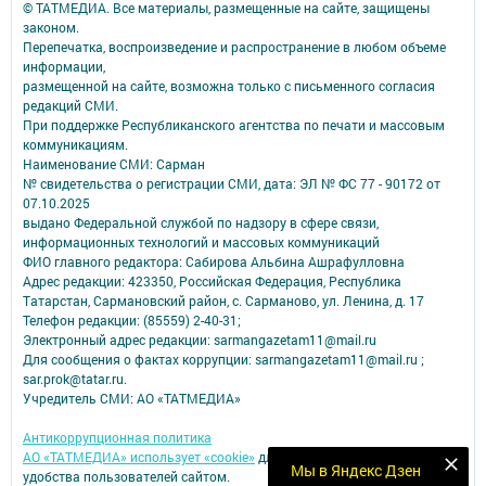
© ТАТМЕДИА. Все материалы, размещенные на сайте, защищены
законом.
Перепечатка, воспроизведение и распространение в любом объеме
информации,
размещенной на сайте, возможна только с письменного согласия
редакций СМИ.
При поддержке Республиканского агентства по печати и массовым
коммуникациям.
Наименование СМИ: Сарман
№ свидетельства о регистрации СМИ, дата: ЭЛ № ФС 77 - 90172 от
07.10.2025
выдано Федеральной службой по надзору в сфере связи,
информационных технологий и массовых коммуникаций
ФИО главного редактора: Сабирова Альбина Ашрафулловна
Адрес редакции: 423350, Российская Федерация, Республика
Татарстан, Сармановский район, с. Сарманово, ул. Ленина, д. 17
Телефон редакции: (85559) 2-40-31;
Электронный адрес редакции: sarmangazetam11@mail.ru
Для сообщения о фактах коррупции: sarmangazetam11@mail.ru ;
sar.prok@tatar.ru.
Учредитель СМИ: АО «ТАТМЕДИА»
Антикоррупционная политика
АО «ТАТМЕДИА» использует «cookie»
для персонализации сервисов и
Мы в Яндекс Дзен
удобства пользователей сайтом.