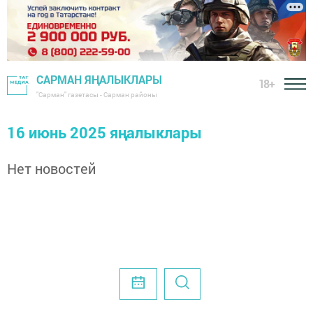
САРМАН ЯҢАЛЫКЛАРЫ
18+
"Сарман" газетасы - Сарман районы
16 июнь 2025 яңалыклары
Нет новостей