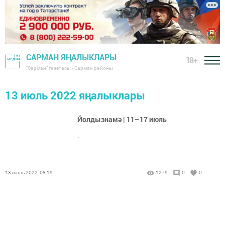
САРМАН ЯҢАЛЫКЛАРЫ
18+
"Сарман" газетасы - Сарман районы
13 июль 2022 яңалыклары
Йолдызнамә | 11–17 июль
.
13 июль 2022, 08:19
1279
0
0