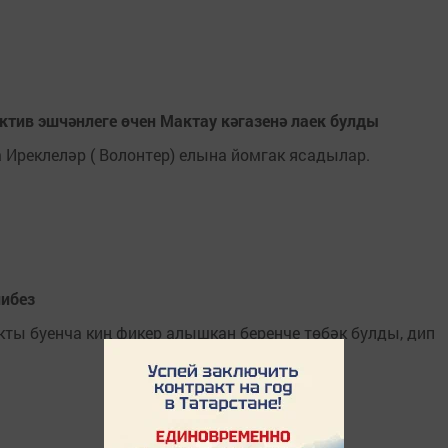
тив эшчәнлеге өчен Мактау кәгазенә лаек булды
Иреклеләр ( Волонтер) елына йомгак ясадылар.
либез
кты буенча киң фикер алышкан беренче төбәк булды, дип