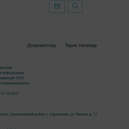
Документлар
Төрле темалар
аконом.
ме информации,
 редакций СМИ.
ым коммуникациям.
 07.10.2025
тан, Сармановский район, с. Сарманово, ул. Ленина, д. 17