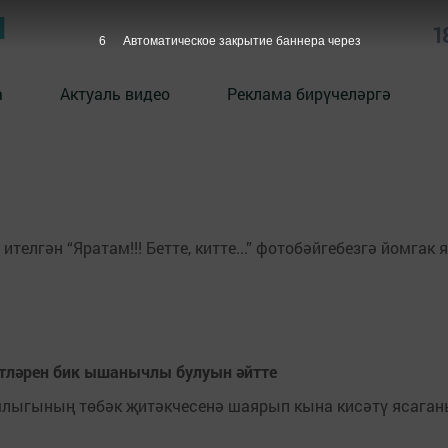
Ы
1
6
Автоматическое закрытие баннера через
а
Актуаль видео
Реклама бирүчеләргә
телгән “Яратам!!! Бетте, китте...” фотобәйгебезгә йомгак 
әтләрен бик ышанычлы булуын әйтте
ашлыгының төбәк җитәкчесенә шаярып кына кисәтү ясага