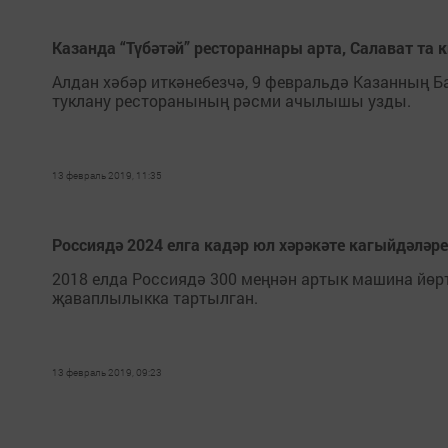
Казанда “Түбәтәй” рестораннары арта, Салават та 
Алдан хәбәр иткәнебезчә, 9 февральдә Казанның Ба
туклану ресторанының рәсми ачылышы узды.
13 февраль 2019, 11:35
Россиядә 2024 елга кадәр юл хәрәкәте кагыйдәлә
2018 елда Россиядә 300 меңнән артык машина йөрт
җаваплылыкка тартылган.
13 февраль 2019, 09:23