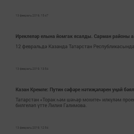
13 февраль 2019, 15:47
Иреклеләр елына йомгак ясалды. Сарман районы ак
12 февральдә Казанда Татарстан Республикасында 
13 февраль 2019, 13:54
Казан Кремле: Путин сәфәре нәтиҗәләрен уңай бәя
Татарстан «Торак һәм шәһәр мохите» илкүләм прое
билгеләп үтте Лилия Галимова.
13 февраль 2019, 12:54