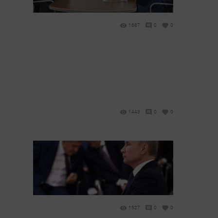
1687
0
0
1443
0
0
1527
0
0