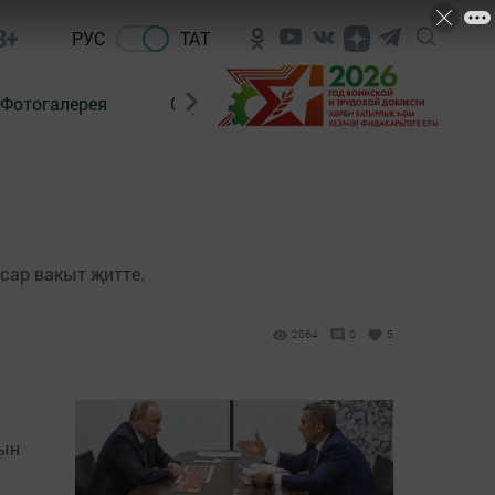
8+
РУС
ТАТ
Фотогалерея
Сораштыру
ясар вакыт җитте.
2064
0
5
нын