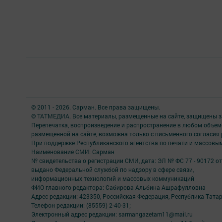
© 2011 - 2026. Сарман. Все права защищены.
© ТАТМЕДИА. Все материалы, размещенные на сайте, защищены з
Перепечатка, воспроизведение и распространение в любом объе
размещенной на сайте, возможна только с письменного согласия
При поддержке Республиканского агентства по печати и массов
Наименование СМИ: Сарман
№ свидетельства о регистрации СМИ, дата: ЭЛ № ФС 77 - 90172 от
выдано Федеральной службой по надзору в сфере связи,
информационных технологий и массовых коммуникаций
ФИО главного редактора: Сабирова Альбина Ашрафулловна
Адрес редакции: 423350, Российская Федерация, Республика Татарс
Телефон редакции: (85559) 2-40-31;
Электронный адрес редакции: sarmangazetam11@mail.ru