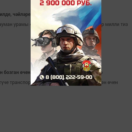
килде, чәйләрен мактый [+ВИДЕО]
уман урамы 47 йортта икенче “Түбәтәй” татар милли тиз
рен бозган өчен җаваплылыкны көчәйтәчәкләр
үче транспорт белән исерек хәлдә идарә иткән өчен