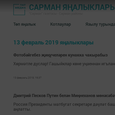
САРМАН ЯҢАЛЫКЛАР
"Сарман" газетасы - Сарман районы
Төп яңалык
Котлаулар
Язылу турынд
13 февраль 2019 яңалыклары
Фотобәйгебез җиңүчеләрен кунакка чакырабыз
Хөрмәтле дуслар! Гашыйклар көне уңаеннан игълан и
13 февраль 2019, 16:37
Дмитрий Песков Путин белән Миңнеханов мөнәсәб
Россия Президенты матбугат секретаре дәүләт б
аңлатты.