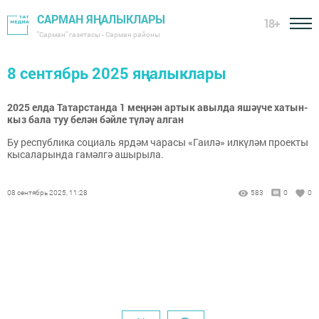
САРМАН ЯҢАЛЫКЛАРЫ
18+
"Сарман" газетасы - Сарман районы
8 сентябрь 2025 яңалыклары
2025 елда Татарстанда 1 меңнән артык авылда яшәүче хатын-
кыз бала туу белән бәйле түләү алган
Бу республика социаль ярдәм чарасы «Гаилә» илкүләм проекты
кысаларында гамәлгә ашырыла.
08 сентябрь 2025, 11:28
583
0
0