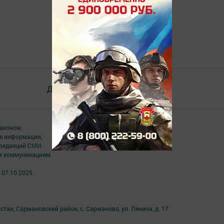
Документлар
Төрле темалар
аконом.
ме информации,
 редакций СМИ.
ым коммуникациям.
 07.10.2025
тан, Сармановский район, с. Сарманово, ул. Ленина, д. 17