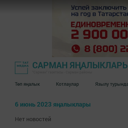
САРМАН ЯҢАЛЫКЛАР
"Сарман" газетасы - Сарман районы
Төп яңалык
Котлаулар
Язылу турынд
6 июнь 2023 яңалыклары
Нет новостей