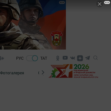
8+
РУС
ТАТ
Фотогалерея
Сораштыру