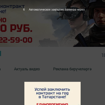
6
Автоматическое закрытие баннера через
Ы
1
а
Актуаль видео
Реклама бирүчеләргә