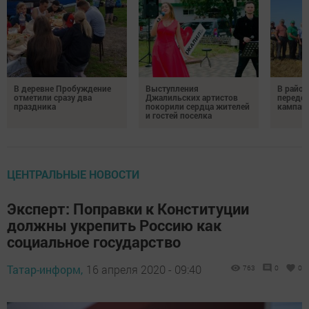
В деревне Пробуждение
Выступления
В район
отметили сразу два
Джалильских артистов
передо
праздника
покорили сердца жителей
кампан
и гостей поселка
ЦЕНТРАЛЬНЫЕ НОВОСТИ
Эксперт: Поправки к Конституции
должны укрепить Россию как
социальное государство
Татар-информ,
16 апреля 2020 - 09:40
763
0
0