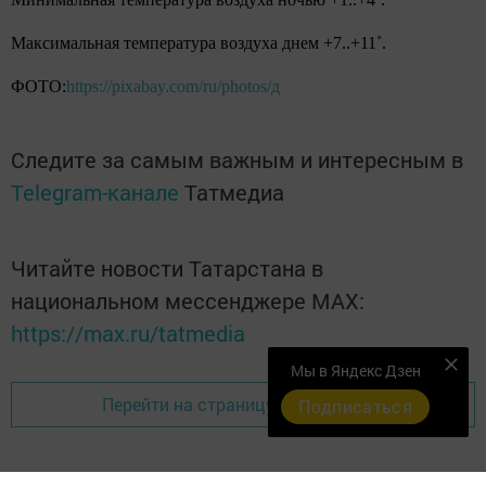
Максимальная температура воздуха днем +7..+11˚.
ФОТО:
https://pixabay.com/ru/photos/д
Следите за самым важным и интересным в
Telegram-канале
Татмедиа
Читайте новости Татарстана в
национальном мессенджере MАХ:
https://max.ru/tatmedia
Мы в Яндекс Дзен
Перейти на страницу новости
Подписаться