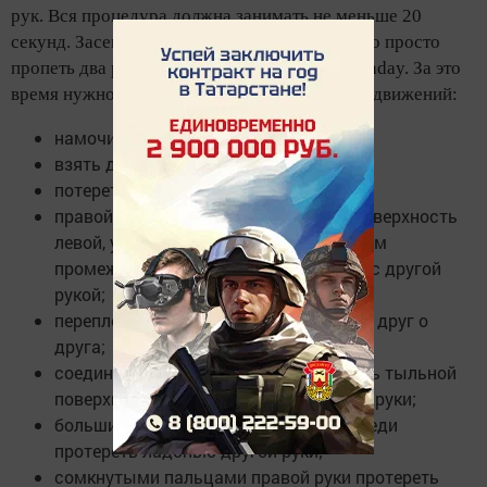
рук. Вся процедура должна занимать не меньше 20
секунд. Засекать время необязательно, можно просто
пропеть два раза «поздравлялку» Happy Birthday. За это
время нужно последовательно совершить 11 движений:
намочить руки водой;
взять достаточное количество мыла;
потереть ладони друг о друга;
правой ладонью потереть тыльную поверхность
левой, уделяя внимание межпальцевым
промежуткам, то же самое проделать с другой
рукой;
переплести пальцы и потереть ладони друг о
друга;
соединить пальцы в замок и растереть тыльной
поверхностью пальцев ладонь другой руки;
большие пальцы каждой руки по очереди
протереть ладонью другой руки;
сомкнутыми пальцами правой руки протереть