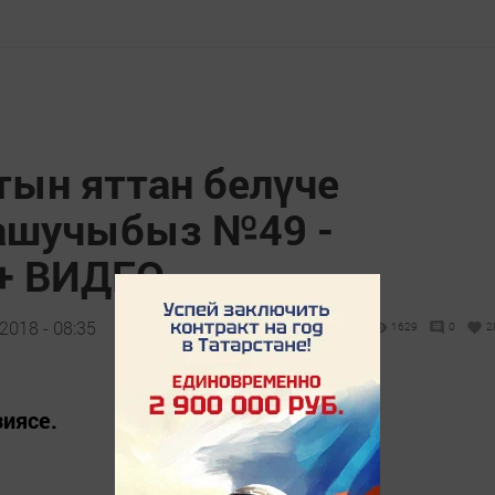
тын яттан белүче
нашучыбыз №49 -
 + ВИДЕО
2018 - 08:35
1629
0
2
зиясе.