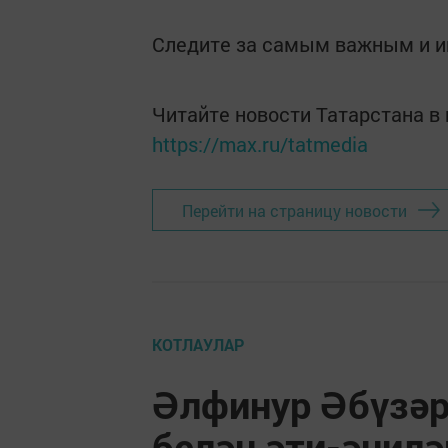
Следите за самым важным и 
Читайте новости Татарстана 
https://max.ru/tatmedia
Перейти на страницу новости
КОТЛАУЛАР
Әлфинур Әбүзәр
белән әти-әнилә