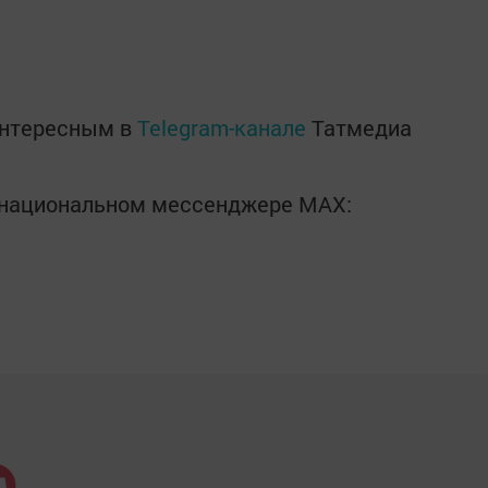
интересным в
Telegram-канале
Татмедиа
в национальном мессенджере MАХ: