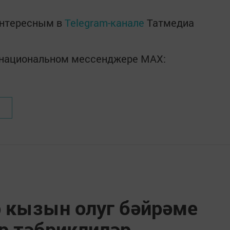
интересным в
Telegram-канале
Татмедиа
в национальном мессенджере MАХ:
 кызын олуг бәйрәме
р тәбриклиләр