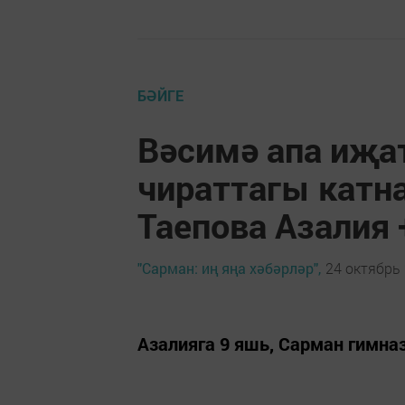
БӘЙГЕ
Вәсимә апа иҗа
чираттагы кат
Таепова Азалия
"Сарман: иң яңа хәбәрләр",
24 октябрь 
Азалияга 9 яшь, Сарман гимна