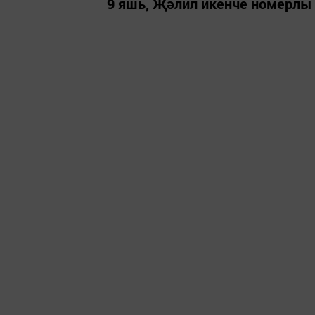
9 яшь, Җәлил икенче номерлы