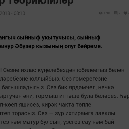
2018 - 08:10
1781
0
лангыч сыйныф укытучысы, сыйныф
инур Әбүзәр кызының олуг бәйрәме.
 Сезне ихлас күңелебездән юбилеегыз белән
кләребезне юллыйбыз. Сез гомерегезне
ә багышладыгыз. Сез бик ярдәмчел, нечкә
гыртучан әни, тормыш иптәше була беләсез. Һә
-көеп яшисез, кирәк чакта төпле
итеп торасыз. Сез — зур ихтирамга лаеклы
ез һәм матур булсын, үзегез сау һәм бай