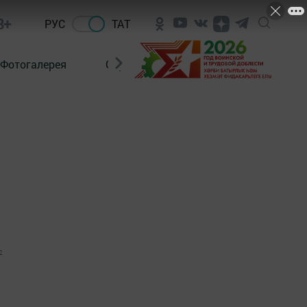
8+
РУС
ТАТ
Фотогалерея
Сораштыру
2