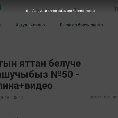
Ы
1
5
Автоматическое закрытие баннера через
а
Актуаль видео
Реклама бирүчеләргә
тын яттан белүче
нашучыбыз №50 -
лина+видео
2018 - 08:42
1581
0