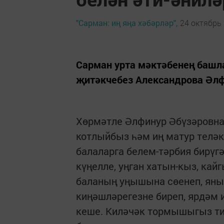
"Сарман: иң яңа хәбәрләр",
24 октябрь 
Сарман урта мәктәбенең баш
җитәкчебез Александрова Әлф
Хөрмәтле Әлфинур Әбүзәровна!
котлыйбыз һәм иң матур телә
балаларга белем-тәрбия бирүг
күңелле, уңган хатын-кыз, кай
баланың уңышына сөенеп, янып
киңәшләрегезне биреп, ярдәм 
кеше. Киләчәк тормышыгыз тиг