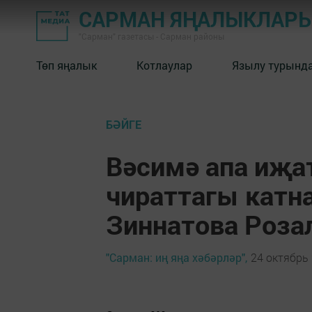
САРМАН ЯҢАЛЫКЛАР
"Сарман" газетасы - Сарман районы
Төп яңалык
Котлаулар
Язылу турынд
БӘЙГЕ
Вәсимә апа иҗа
чираттагы кат
Зиннатова Роза
"Сарман: иң яңа хәбәрләр",
24 октябрь 