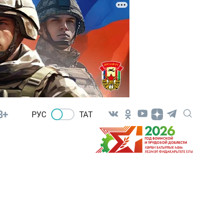
8+
РУС
ТАТ