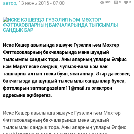
автор,
13 июнь 2016 - 07:00
983
0
0
Иске Кәшер авылында яшәүче Гүзәлия һәм Мөхтәр
Фәттаховларның бакчаларында менә шундый
тылсымлы сандык тора. Аны аларның уллары Әлфис
һәм Марат иске сандык, чүлмәк-ваза һәм вак
ташларны алтын төскә буяп, ясаганнар. Әгәр дә сезнең
бакчагызда да шундый тылсымлы сандыклар булса,
фотоларын sarmangazetam11@mail.ru электрон
адресына җибәрегез.
Иске Кәшер авылында яшәүче Гүзәлия һәм Мөхтәр
Фәттаховларның бакчаларында менә шундый
тылсымлы сандык тора. Аны аларның уллары Әлфис