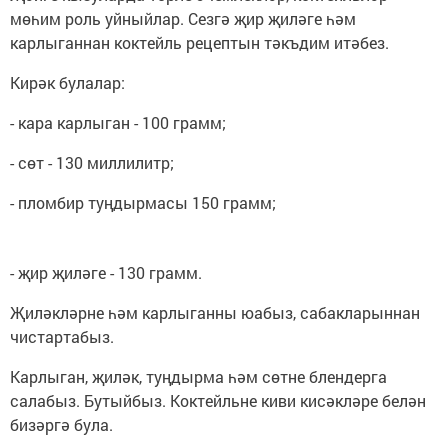
мөһим роль уйныйлар. Сезгә җир җиләге һәм
карлыганнан коктейль рецептын тәкъдим итәбез.
Кирәк булалар:
- кара карлыган - 100 грамм;
- сөт - 130 миллилитр;
- пломбир туңдырмасы 150 грамм;
- җир җиләге - 130 грамм.
Җиләкләрне һәм карлыганны юабыз, сабакларыннан
чистартабыз.
Карлыган, җиләк, туңдырма һәм сөтне блендерга
салабыз. Бутыйбыз. Коктейльне киви кисәкләре белән
бизәргә була.