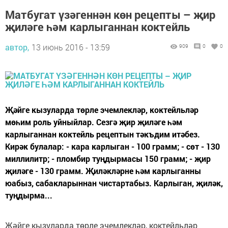
Матбугат үзәгеннән көн рецепты – җир
җиләге һәм карлыганнан коктейль
автор,
13 июнь 2016 - 13:59
909
0
0
Җәйге кызуларда төрле эчемлекләр, коктейльләр
мөһим роль уйныйлар. Сезгә җир җиләге һәм
карлыганнан коктейль рецептын тәкъдим итәбез.
Кирәк булалар: - кара карлыган - 100 грамм; - сөт - 130
миллилитр; - пломбир туңдырмасы 150 грамм; - җир
җиләге - 130 грамм. Җиләкләрне һәм карлыганны
юабыз, сабакларыннан чистартабыз. Карлыган, җиләк,
туңдырма...
Җәйге кызуларда төрле эчемлекләр, коктейльләр