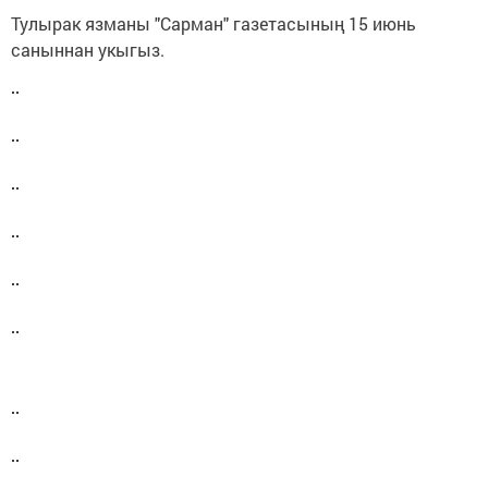
Тулырак язманы "Сарман" газетасының 15 июнь
саныннан укыгыз.