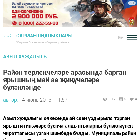
САРМАН ЯҢАЛЫКЛАРЫ
18+
"Сарман" газетасы - Сарман районы
АВЫЛ ХУҖАЛЫГЫ
Район терлекчеләре арасында барган
ярышның май ае җиңүчеләре
бүләкләнде
автор,
14 июнь 2016 - 11:57
1117
0
0
Авыл ху­җа­лы­гы өл­кә­сен­дә ай са­ен уз­ды­ры­ла тор­ган
ярыш нә­ти­җә­лә­ре бу­ен­ча ал­дын­гы­лар­ны бү­ләк­ләү­нең
чи­рат­та­гы­сы уз­ган шим­бә­дә бул­ды. Му­ни­ци­паль ра­йон