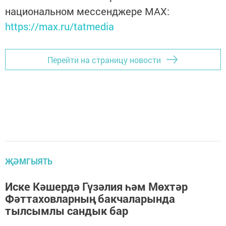
национальном мессенджере MАХ:
https://max.ru/tatmedia
Перейти на страницу новости
ҖӘМГЫЯТЬ
Иске Кәшердә Гүзәлия һәм Мөхтәр
Фәттаховларның бакчаларында
тылсымлы сандык бар