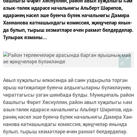
баш­лы­гы Фә­рит Хөс­нул­лин, ра­йон авыл ху­җа­лы­гы һәм
азык-тө­лек ида­рә­се на­чаль­ни­гы Аль­берт Шә­ри­пов,
ида­рә­нең нә­сел эше бу­ен­ча бү­лек на­чаль­ни­гы Да­ми­ра
Хан­на­но­ва кат­на­шын­да­гы ко­мис­сия, җи­ңү­че­ләр янын­
да бу­лып, ты­рыш хез­мәт­лә­ре өчен рәх­мәт бел­дер­де­ләр.
Тулырак язманы...
Авыл ху­җа­лы­гы өл­кә­сен­дә ай са­ен уз­ды­ры­ла тор­ган
ярыш нә­ти­җә­лә­ре бу­ен­ча ал­дын­гы­лар­ны бү­ләк­ләү­нең
чи­рат­та­гы­сы уз­ган шим­бә­дә бул­ды. Му­ни­ци­паль ра­йон
баш­лы­гы Фә­рит Хөс­нул­лин, ра­йон авыл ху­җа­лы­гы һәм
азык-тө­лек ида­рә­се на­чаль­ни­гы Аль­берт Шә­ри­пов, ида­
рә­нең нә­сел эше бу­ен­ча бү­лек на­чаль­ни­гы Да­ми­ра Хан­
на­но­ва кат­на­шын­да­гы ко­мис­сия, җи­ңү­че­ләр янын­да
бу­лып, ты­рыш хез­мәт­лә­ре өчен рәх­мәт бел­дер­де­ләр.