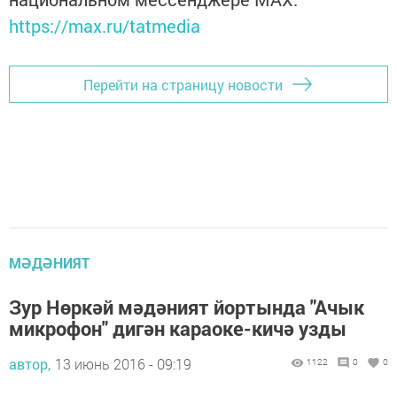
https://max.ru/tatmedia
Перейти на страницу новости
МӘДӘНИЯТ
Зур Нөркәй мәдәният йортында "Ачык
микрофон" дигән караоке-кичә узды
автор,
13 июнь 2016 - 09:19
1122
0
0