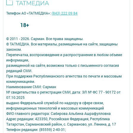
Телефон АО «ТАТМЕДИА»:
(843) 222 09 84
18+
© 2011 - 2026. Сарман. Все права защищены.
© ТАТМЕДИА. Все материалы, размещенные на сайте, защищены
законом.
Перепечатка, воспроизведение и распространение в любом объеме
информации,
размещенной на сайте, возможна только с письменного согласия
редакций СМИ.
При поддержке Республиканского агентства по печати и массовым
коммуникациям.
Наименование СМИ: Сарман
№ свидетельства о регистрации СМИ, дата: ЭЛ № ФС 77 - 90172 от
07.10.2025
выдано Федеральной службой по надзору в сфере связи,
информационных технологий и массовых коммуникаций
ФИО главного редактора: Сабирова Альбина Ашрафулловна
Адрес редакции: 423350, Российская Федерация, Республика
Татарстан, Сармановский район, с. Сарманово, ул. Ленина, д. 17
Телефон редакции: (85559) 2-40-31;