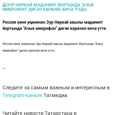
Россия көне уңаеннан Зур Нөркәй авылы мәдәният
йортында "Ачык микрофон" дигән караоке-кичә үтте.
Россия көне уңаеннан Зур Нөркәй авылы мәдәният йортында "Ачык
микрофон" дигән караоке-кичә үтте.
Следите за самым важным и интересным в
Telegram-канале
Татмедиа
Читайте новости Татарстана в