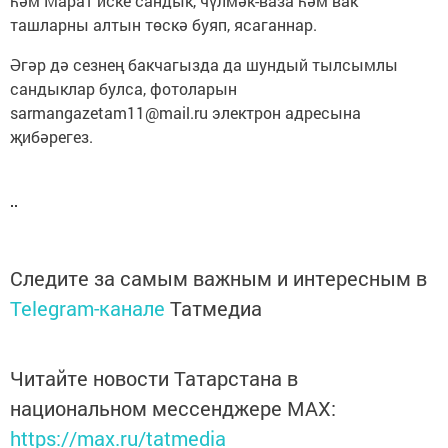
һәм Марат иске сандык, чүлмәк-ваза һәм вак
ташларны алтын төскә буяп, ясаганнар.
Әгәр дә сезнең бакчагызда да шундый тылсымлы
сандыклар булса, фотоларын
sarmangazetam11@mail.ru электрон адресына
җибәрегез.
Следите за самым важным и интересным в
Telegram-канале
Татмедиа
Читайте новости Татарстана в
национальном мессенджере MАХ:
https://max.ru/tatmedia