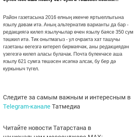
Район газетасына 2016 елның икенче яртыеллыгына
язылу дәвам итә. Аның альтернатив варианты да бар -
редакциягә килеп язылучылар өчен язылу бәясе 350 сум
тәшкил итә. Тик онытмагыз - ул очракта хат ташучы
газетаны өегезгә китереп бирмәячәк, аны редакциядән
үзегезгә килеп аласы булачак. Почта бүлекчәсе аша
язылу 621 сумга төшәсен исәпкә алсак, бу бер дә
куркыныч түгел.
Следите за самым важным и интересным в
Telegram-канале
Татмедиа
Читайте новости Татарстана в
национальном мессенджере MАХ: