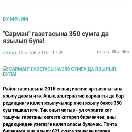
БУ МӨҺИМ
"Сарман" газетасына 350 сумга да
язылып була!
автор,
13 июнь 2016 - 11:39
1074
0
0
Район газетасына 2016 елның икенче яртыеллыгына
язылу дәвам итә. Аның альтернатив варианты да бар -
редакциягә килеп язылучылар өчен язылу бәясе 350
сум тәшкил итә. Тик онытмагыз - ул очракта хат
ташучы газетаны өегезгә китереп бирмәячәк, аны
редакциядән үзегезгә килеп аласы булачак. Почта
бүлекчәсе аша язылу 621 сумга төшәсен исәпкә...