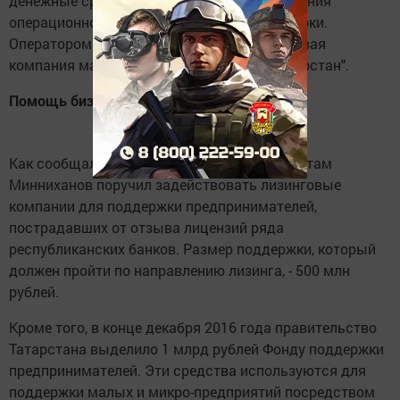
денежные средства, необходимые для ведения
операционной деятельности, в короткие сроки.
Оператором программы выбрана "Лизинговая
компания малого бизнеса Республики Татарстан".
Помощь бизнесу
Как сообщалось, президент Татарстана Рустам
Минниханов поручил задействовать лизинговые
компании для поддержки предпринимателей,
пострадавших от отзыва лицензий ряда
республиканских банков. Размер поддержки, который
должен пройти по направлению лизинга, - 500 млн
рублей.
Кроме того, в конце декабря 2016 года правительство
Татарстана выделило 1 млрд рублей Фонду поддержки
предпринимателей. Эти средства используются для
поддержки малых и микро-предприятий посредством