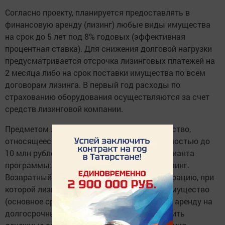
Согласно проекту, планируется предоставлять в
финансовую аренду (лизинг) любые виды имущества
на срок до 5 лет под 8% годовых (эффективная
процентная ставка). Для снижения долговой нагрузки
предусматривается отсрочка лизинговых платежей на
2 месяца либо на срок поставки имущества по всем
договорам лизинга. В первый год расходы по
страхованию оборудования осуществляются за счет
средств лизинговой компании.
Предметом лизинга является любое имущество,
относящееся к основным средствам, стоимостью до
10 млн рублей. Предусматривается два варианта
программы: стандартный и возвратный лизинг.
Возвратный представляет финансовую операцию, при
которой лизингополучатель продает свое имущество
(основное средство), а потом берет его же в аренду на
долгосрочный период, что позволяет получить