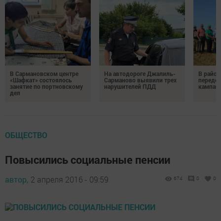
В Сармановском центре
На автодороге Джалиль-
В район
«Шафкат» состоялось
Сарманово выявили трех
передо
занятие по портновскому
нарушителей ПДД
кампан
дел
ОБЩЕСТВО
Повысились социальные пенсии
автор,
2 апреля 2016 - 09:59
674
0
0