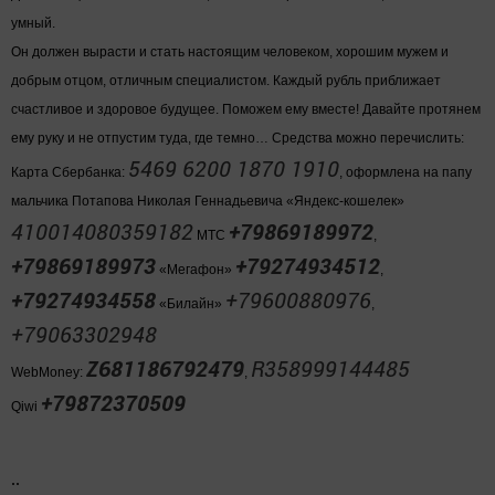
умный.
Он должен вырасти и стать настоящим человеком, хорошим мужем и
добрым отцом, отличным специалистом. Каждый рубль приближает
счастливое и здоровое будущее. Поможем ему вместе! Давайте протянем
ему руку и не отпустим туда, где темно… Средства можно перечислить:
5469 6200 1870 1910
Карта Сбербанка:
, оформлена на папу
мальчика Потапова Николая Геннадьевича «Яндекс-кошелек»
410014080359182
+79869189972
МТС
,
+79869189973
+79274934512
«Мегафон»
,
+79274934558
+79600880976
«Билайн»
,
+79063302948
Z681186792479
R358999144485
WebMoney:
,
+79872370509
Qiwi