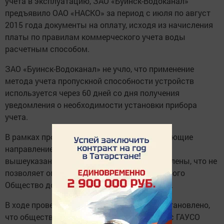
учета в эксплуатацию, ЗАО «Буинск-Водоканал»
предъявило ОАО «НАСКО» за период с июля по август
2015 года документы на оплату, исходя из начисления
платы по правилам коммерческого учета воды
расчетным способом.
ЗАО «Буинск-Водоканал» не учло, что применение
метода учета пропускной способности устройств
используется через 60 дней со дня получения
уведомления о необходимости установки прибора
учета.
В рамках проверки документы, подтверждающие
направление и получение ОАО «НАСКО»
вышеуказанного уведомления, не представлены, что не
позволяет определить срок, в течение которого
Общество должно было установить прибор.
В ходе проверочных мероприятий также установлено,
что обществом «Буинск-Водоканал» в адрес ГАУСО