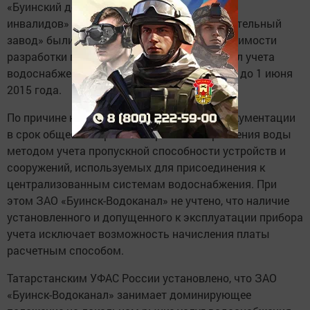
«Буинский дом-интернат для престарелых и
инвалидов» и ООО «Буинский машиностроительный
завод» были направлены письма о необходимости
разработки проектной документации на узел учета
водоснабжения и ее предоставлении в срок до 1 июня
2015 года.
По причине непредставления проектной документации
в срок общество произвело расчет потребления воды
методом учета пропускной способности устройств и
сооружений, используемых для присоединения к
централизованным системам водоснабжения. При
этом ЗАО «Буинск-Водоканал» не учтено, что наличие
установленного и допущенного к эксплуатации прибора
учета исключает возможность начисления платы
расчетным способом.
Татарстанским УФАС России установлено, что ЗАО
«Буинск-Водоканал» занимает доминирующее