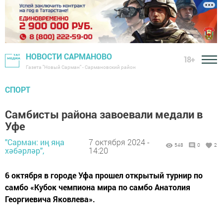
НОВОСТИ САРМАНОВО
18+
Газета "Новый Сарман" - Сармановский район
СПОРТ
Самбисты района завоевали медали в
Уфе
"Сарман: иң яңа
7 октября 2024 -
548
0
2
хәбәрләр",
14:20
6 октября в городе Уфа прошел открытый турнир по
самбо «Кубок чемпиона мира по самбо Анатолия
Георгиевича Яковлева».