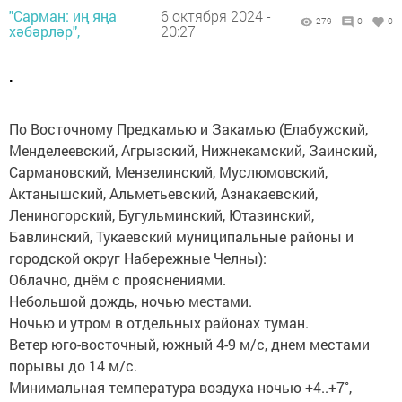
"Сарман: иң яңа
6 октября 2024 -
279
0
0
хәбәрләр",
20:27
.
По Восточному Предкамью и Закамью (Елабужский,
Менделеевский, Агрызский, Нижнекамский, Заинский,
Сармановский, Мензелинский, Муслюмовский,
Актанышский, Альметьевский, Азнакаевский,
Лениногорский, Бугульминский, Ютазинский,
Бавлинский, Тукаевский муниципальные районы и
городской округ Набережные Челны):
Облачно, днём с прояснениями.
Небольшой дождь, ночью местами.
Ночью и утром в отдельных районах туман.
Ветер юго-восточный, южный 4-9 м/с, днем местами
порывы до 14 м/с.
Минимальная температура воздуха ночью +4..+7˚,