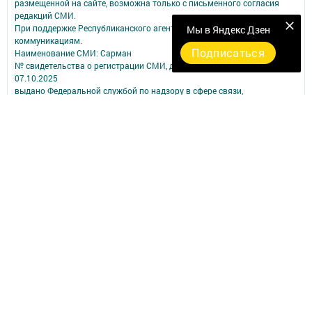
размещенной на сайте, возможна только с письменного согласия
редакций СМИ.
При поддержке Республиканского агентства по печати и массовым
Мы в Яндекс Дзен
коммуникациям.
Подписаться
Наименование СМИ: Сарман
№ свидетельства о регистрации СМИ, дата: ЭЛ № ФС 77 - 90172 от
07.10.2025
выдано Федеральной службой по надзору в сфере связи,
информационных технологий и массовых коммуникаций
ФИО главного редактора: Сабирова Альбина Ашрафулловна
Адрес редакции: 423350, Российская Федерация, Республика
Татарстан, Сармановский район, с. Сарманово, ул. Ленина, д. 17
Телефон редакции: (85559) 2-40-31;
Электронный адрес редакции: sarmangazetam11@mail.ru
Для сообщения о фактах коррупции: sarmangazetam11@mail.ru ;
sar.prok@tatar.ru.
Учредитель СМИ: АО «ТАТМЕДИА»
Антикоррупционная политика
АО «ТАТМЕДИА» использует «cookie»
для персонализации сервисов и
удобства пользователей сайтом.
Использование «cookie» можно отменить в настройках браузера.
Политика конфиденциальности