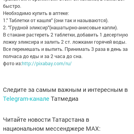
быстро.
Необходимо купить в аптеке:
1." Таблетки от кашля" (они так и называются).
2. "Грудной эликсир"(нашатырно-анисовые капли).
В стакане растереть 2 таблетки, добавить 1 десертную
ложку эликсира и залить 2 ст. ложками горячей воды.
Все перемешать и выпить. Принимать 3 раза в день за
полчаса до еды и за 2 часа до сна.
фото из:
http://pixabay.com/ru/
Следите за самым важным и интересным в
Telegram-канале
Татмедиа
Читайте новости Татарстана в
национальном мессенджере MАХ: