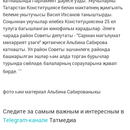
катнашында Парламент дәресе узды. Укучыларны
Татарстан Конституциясе белән мәктәпнең җәмгыять
белеме укытучысы Вәсил Ихсанов таныштырды.
Соңыннан укучылар илебез Конституциясенә 25 ел
тулуга багышланган кинофильм карадылар. Әлеге
чарада район Советы депутаты - "Сарман мәгълүмат
мөхәррият үзәге" җитәкчесе Альбина Сабирова
катнашты. Ул район Советы эшчәнлеге, районда
башкарылган эшләр һәм алда торган бурычлар
турында сөйләде, балаларның сорауларына җавап
бирде.
фото һәм материал Альбина Сабированыкы
Следите за самым важным и интересным в
Telegram-канале
Татмедиа