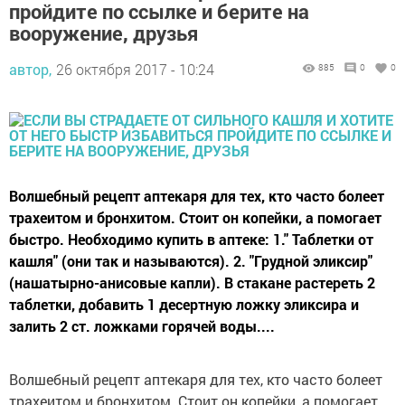
пройдите по ссылке и берите на
вооружение, друзья
автор,
26 октября 2017 - 10:24
885
0
0
Волшебный рецепт аптекаря для тех, кто часто болеет
трахеитом и бронхитом. Стоит он копейки, а помогает
быстро. Необходимо купить в аптеке: 1." Таблетки от
кашля" (они так и называются). 2. "Грудной эликсир"
(нашатырно-анисовые капли). В стакане растереть 2
таблетки, добавить 1 десертную ложку эликсира и
залить 2 ст. ложками горячей воды....
Волшебный рецепт аптекаря для тех, кто часто болеет
трахеитом и бронхитом. Стоит он копейки, а помогает