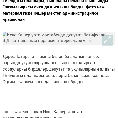
15 елдагы планнары, хыяллары белән кызыксынды.
Әңгәмә һәркем өчен дә кызыклы булды. фото һәм
материал Иске Кәшер мәктәп администрациясе
архивынан
Дәрес Татарстан гимны белән башланып китсә,
ахрында укучылар үзләрен кызыксындырган
сорауларны бирделәр, депутат та укучыларның алдагы
15 елдагы планнары, хыяллары белән кызыксынды.
Әңгәмә һәркем өчен дә кызыклы булды.
фото һәм материал Иске Кәшер мәктәп
администрациясе архивынан