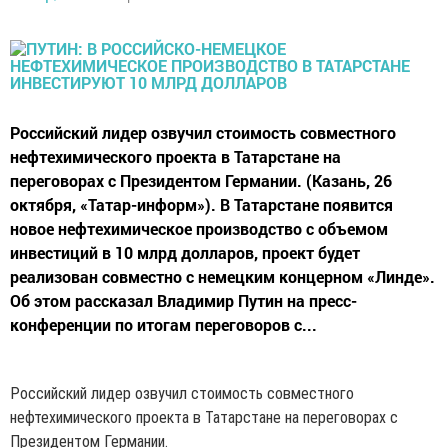
Российский лидер озвучил стоимость совместного
нефтехимического проекта в Татарстане на
переговорах с Президентом Германии. (Казань, 26
октября, «Татар-информ»). В Татарстане появится
новое нефтехимическое производство с объемом
инвестиций в 10 млрд долларов, проект будет
реализован совместно с немецким концерном «Линде».
Об этом рассказал Владимир Путин на пресс-
конференции по итогам переговоров с...
Российский лидер озвучил стоимость совместного
нефтехимического проекта в Татарстане на переговорах с
Президентом Германии.