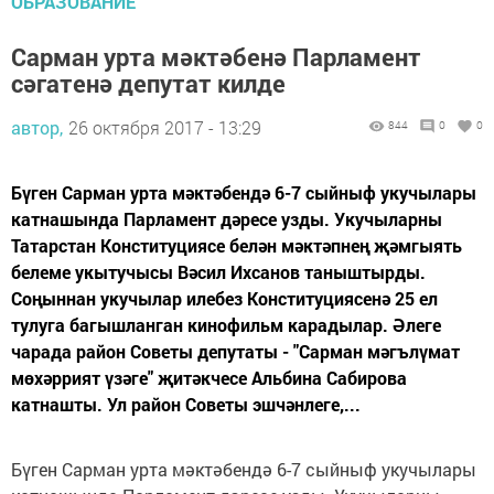
ОБРАЗОВАНИЕ
Сарман урта мәктәбенә Парламент
сәгатенә депутат килде
автор,
26 октября 2017 - 13:29
844
0
0
Бүген Сарман урта мәктәбендә 6-7 сыйныф укучылары
катнашында Парламент дәресе узды. Укучыларны
Татарстан Конституциясе белән мәктәпнең җәмгыять
белеме укытучысы Вәсил Ихсанов таныштырды.
Соңыннан укучылар илебез Конституциясенә 25 ел
тулуга багышланган кинофильм карадылар. Әлеге
чарада район Советы депутаты - "Сарман мәгълүмат
мөхәррият үзәге" җитәкчесе Альбина Сабирова
катнашты. Ул район Советы эшчәнлеге,...
Бүген Сарман урта мәктәбендә 6-7 сыйныф укучылары