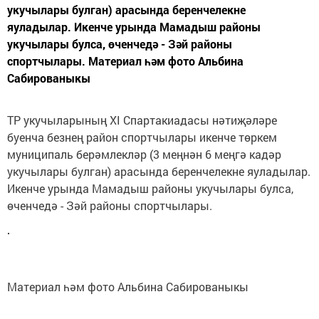
укучылары булган) арасында беренчелекне
яуладылар. Икенче урында Мамадыш районы
укучылары булса, өченчедә - Зәй районы
спортчылары. Материал һәм фото Альбина
Сабированыкы
ТР укучыларының XI Спартакиадасы нәтиҗәләре
буенча безнең район спортчылары икенче төркем
муниципаль берәмлекләр (3 меңнән 6 меңгә кадәр
укучылары булган) арасында беренчелекне яуладылар.
Икенче урында Мамадыш районы укучылары булса,
өченчедә - Зәй районы спортчылары.
Материал һәм фото Альбина Сабированыкы