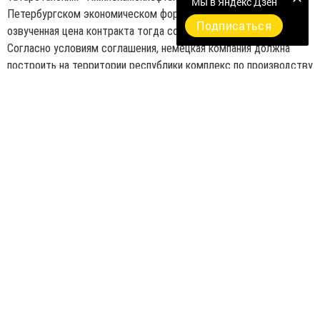
Мы в Яндекс Дзен
Петербургском экономическом форуме в июне текущего года,
Подписаться
озвученная цена контракта тогда составила 868 млн евро.
Согласно условиям соглашения, немецкая компания должна
построить на территории республики комплекс по производству
600 тыс. тонн этилена в год. Предполагается, что запуск
предприятия произойдет к 2020 году, при этом в его состав
также войдет производство различных видов пластика.
Следите за самым важным и интересным в
Telegram-канале
Татмедиа
Читайте новости Татарстана в
национальном мессенджере MАХ:
https://max.ru/tatmedia