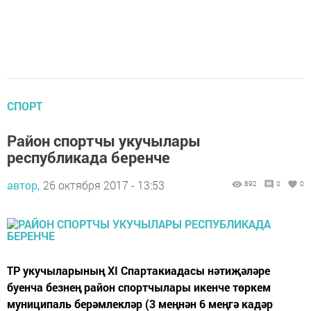
СПОРТ
Район спортчы укучылары
республикада беренче
автор,
26 октября 2017 - 13:53
892
0
0
ТР укучыларының XI Спартакиадасы нәтиҗәләре
буенча безнең район спортчылары икенче төркем
муниципаль берәмлекләр (3 меңнән 6 меңгә кадәр