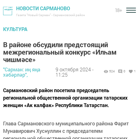
НОВОСТИ САРМАНОВО
18+
Газета "Новый Сарман" - Сармановский район
КУЛЬТУРА
В районе обсудили предстоящий
межрегиональный конкурс «Илһам
чишмәсе»
"Сарман: иң яңа
9 октября 2024 -
524
0
1
хәбәрләр",
11:25
Сармановский район посетила председатель
региональной общественной организации татарских
женщин «Ак калфак» Республики Татарстан.
Глава Сармановского муниципального района Фарит
Мунавирович Хуснуллин с председателем
региональной общественной организации татарских