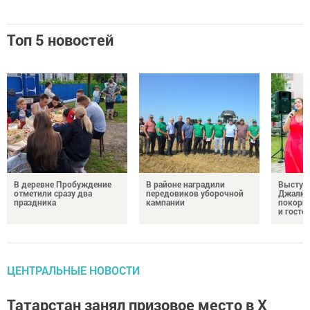
Топ 5 новостей
В деревне Пробуждение
В районе наградили
Выступ
отметили сразу два
передовиков уборочной
Джалил
праздника
кампании
покорил
и госте
ЦЕНТРАЛЬНЫЕ НОВОСТИ
Татарстан занял призовое место в X