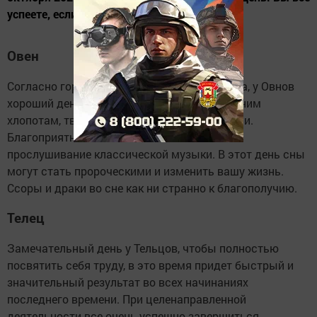
успеете, если составите план.
Овен
Согласно гороскопу на 19 октября 2020 года, у Овнов
хороший день, чтобы посвятить его домашним
хлопотам, творчеству и общению с близкими.
Благоприятно скажется чтение книги или
прослушивание классической музыки. В этот день сны
могут стать пророческими и изменить вашу жизнь.
Ссоры и драки во сне как ни странно к благополучию.
Телец
Замечательный день у Тельцов, чтобы полностью
посвятить себя труду, в это время придет быстрый и
значительный результат во всех начинаниях
последнего времени. При целенаправленной
деятельности все очень успешно завершиться