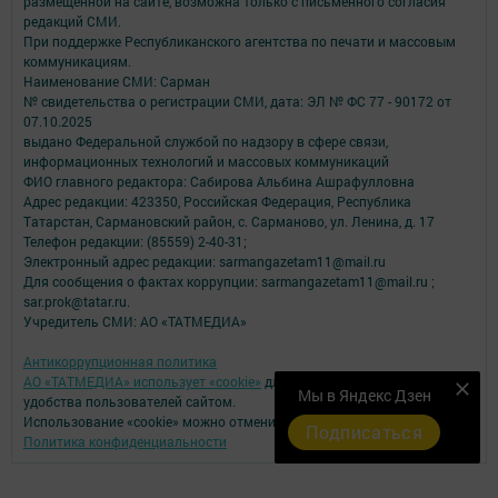
размещенной на сайте, возможна только с письменного согласия
редакций СМИ.
При поддержке Республиканского агентства по печати и массовым
коммуникациям.
Наименование СМИ: Сарман
№ свидетельства о регистрации СМИ, дата: ЭЛ № ФС 77 - 90172 от
07.10.2025
выдано Федеральной службой по надзору в сфере связи,
информационных технологий и массовых коммуникаций
ФИО главного редактора: Сабирова Альбина Ашрафулловна
Адрес редакции: 423350, Российская Федерация, Республика
Татарстан, Сармановский район, с. Сарманово, ул. Ленина, д. 17
Телефон редакции: (85559) 2-40-31;
Электронный адрес редакции: sarmangazetam11@mail.ru
Для сообщения о фактах коррупции: sarmangazetam11@mail.ru ;
sar.prok@tatar.ru.
Учредитель СМИ: АО «ТАТМЕДИА»
Антикоррупционная политика
АО «ТАТМЕДИА» использует «cookie»
для персонализации сервисов и
Мы в Яндекс Дзен
удобства пользователей сайтом.
Использование «cookie» можно отменить в настройках браузера.
Подписаться
Политика конфиденциальности