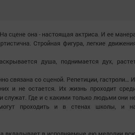
 На сцене она - настоящая актриса. И ее манер
ртистична. Стройная фигура, легкие движени
аскрывается душа, поднимается дух, расте
но связана со сценой. Репетиции, гастроли… И
них и не остается. Их жизнь проходит сред
и служат. Где и с какими только людьми они н
 могут проходить и в стенах школы, и н
да вкладывает в исполняемые ею мелодии вс