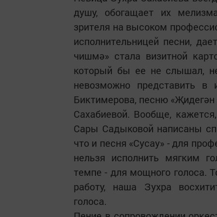
душу, обогащает их мелизм
зрителя на высоком профессио
исполнительницей песни, дае
чишмә» стала визитной карто
который бы ее не слышал, н
невозможно представить в и
Биктимерова, песню «Җидегән 
Сахабиевой. Вообще, кажется
Сары Садыковой написаны спе
что и песня «Сусау» - для проф
нельзя исполнить мягким го
темпе - для мощного голоса. Т
работу, наша Зухра восхити
голоса.
Пение в сопровождении оркест