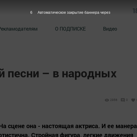
1
5
Автоматическое закрытие баннера через
Рекламодателям
О ПОДПИСКЕ
Видео
й песни – в народных
2956
0
 На сцене она - настоящая актриса. И ее манера
ртистична. Стройная фигура, легкие движения