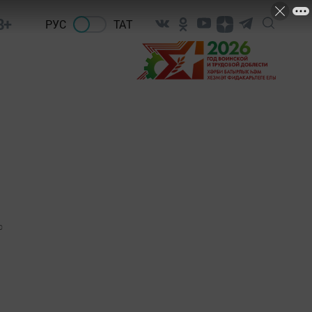
8+
РУС
ТАТ
0