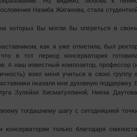
образование. Но, видимо, любовь к пени
агословения Назиба Жиганова, стала студентко
 на которых Вы могли бы опереться в свое
наставником, как я уже отметила, был ректо
 что в тот период консерватория готовил
в. А наш известный композитор, профессор (
чность) взял меня учиться в свою группу 
аставники оказали мне духовную поддержку. 
луга Зулейхи Хисматуллиной, Нияза Даутова
своему тогдашнему шагу с сегодняшней точк
и консерватории только благодаря смелости