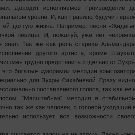
ами. Доводит исполняемое произведение д
нальном уровне. И, как правило, будучи перво
т ей долгую жизнь. Например, песня «Җидегә
чкой певицы. И, пожалуй, уже нет человека
е знал. Так же как роль старика Альмандар
сполнении другого артиста, кроме Шаукат
чишмә» трудно представить отдельно от Зухр
, что богатые «узорами» мелодии композитор
циально для Зухры Сахабиевой. Сразу видно
ессионально поставленного голоса, так как ее 
лосом. "Масштабная" мелодия в стабильно
очно так же как человек, с головой уходящий 
тельно использует все возможности своег
ра считается делом не из легких. Песня «әни