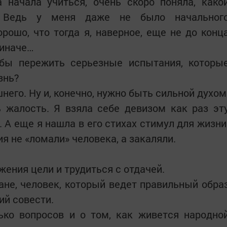
 начала учиться, очень скоро поняла, како
 Ведь у меня даже не было начальног
рошо, что тогда я, наверное, еще не до конц
 иначе…
обы пережить серьезные испытания, которы
знь?
него. Ну и, конечно, нужно быть сильной духом
 жалость. Я взяла себе девизом как раз эт
 А еще я нашла в его стихах стимул для жизни
я не «ломали» человека, а закаляли.
жения цели и трудиться с отдачей.
не, человек, который ведет правильный обра
ий совести.
ько вопросов и о том, как живется народно