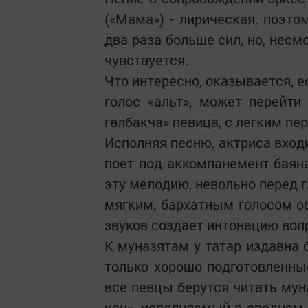
(«Мама») - лирическая, поэто
два раза больше сил, но, несм
чувствуется.
Что интересно, оказывается, 
голос «альт», может перейти
гөлбакча» певица, с легким пе
Исполняя песню, актриса входи
поет под аккомпанемент баян
эту мелодию, невольно перед 
мягким, бархатным голосом 
звуков создает интонацию воп
К муназятам у татар издавна 
только хорошо подготовленны
все певцы берутся читать мун
көн», исполняемый в среднем 