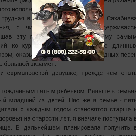
шого исполнительского мастерства.
 трудная в исполнении. Ну а Зухра Сахабиев
ния, с чистой интонацией, придерживаяс
лышав эту песню, понимаешь почему самы
ий конкурса ставится исполнение длинны
азом, оказывается исполнение народных песе
то большой экзамен.
ти сармановской девушке, прежде чем стат
олгожданным пятым ребенком. Раньше в семья
ый младший из детей. Нас же в семье - пят
одители с каждым годом становятся старше 
оровья на старости лет, я вначале поступила 
ище. В дальнейшем планировала получить 