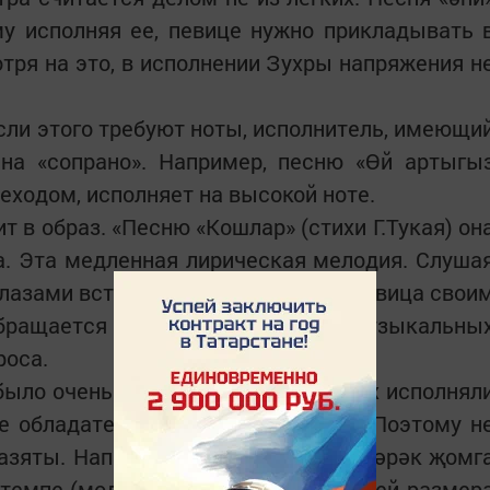
му исполняя ее, певице нужно прикладывать 
отря на это, в исполнении Зухры напряжения н
если этого требуют ноты, исполнитель, имеющи
 на «сопрано». Например, песню «Өй артыгы
реходом, исполняет на высокой ноте.
т в образ. «Песню «Кошлар» (стихи Г.Тукая) он
а. Эта медленная лирическая мелодия. Слуша
глазами встает красивый пейзаж. Певица свои
обращается к птицам, с помощью музыкальны
роса.
было очень бережное отношение. Их исполнял
е обладатели мелодичного голоса. Поэтому н
азяты. Например, муназят «Бу - мөбәрәк җомг
темпе (модерате), из-за особенностей размер