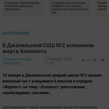
В деревне Пробуждение
В Сармановском центре
В район
отметили сразу два
«Шафкат» состоялось
передо
праздника
занятие по портновскому
кампан
дел
ОБРАЗОВАНИЕ
В Джалильской СОШ №2 вспомнили
жертв Холокоста
"Сарман: иң яңа
20 января 2023 -
439
0
1
хәбәрләр",
11:23
18 января в Джалильской средней школе №2 прошел
классный час с учащимися 6 классов и отрядом
«Форпост» на тему: «Холокост: уничтожение,
освобождение, спасение».
Центральной темой обсуждения было истребление