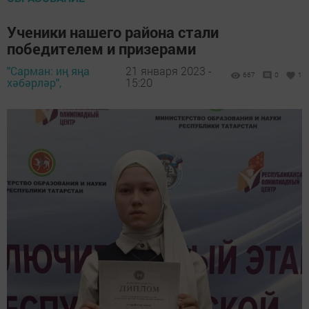
Ученики нашего района стали
победителем и призерами
"Сарман: иң яңа
21 января 2023 -
667
0
1
хәбәрләр",
15:20