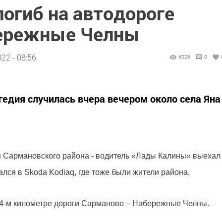
огиб на автодороге
ережные Челны
22 - 08:56
6229
0
гедия случилась вчера вечером около села Яна
н Сармановского района - водитель «Лады Калины» выехал
ался в Skoda Kodiaq, где тоже были жители района.
24-м километре дороги Сарманово – Набережные Челны.