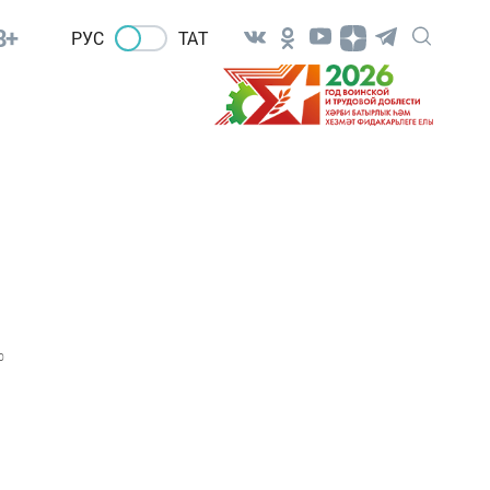
8+
РУС
ТАТ
0