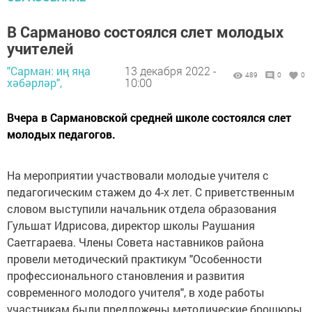
В Сарманово состоялся слет молодых
учителей
"Сарман: иң яңа
13 декабря 2022 -
489
0
0
хәбәрләр",
10:00
Вчера в Сармановской средней школе состоялся слет
молодых педагогов.
На мероприятии участвовали молодые учителя с
педагогическим стажем до 4-х лет. С приветственным
словом выступили начальник отдела образования
Гульшат Идрисова, директор школы Раушания
Саетгараева. Члены Совета наставников района
провели методический практикум "Особенности
профессионального становления и развития
современного молодого учителя", в ходе работы
участникам были предложены методические брошюры.