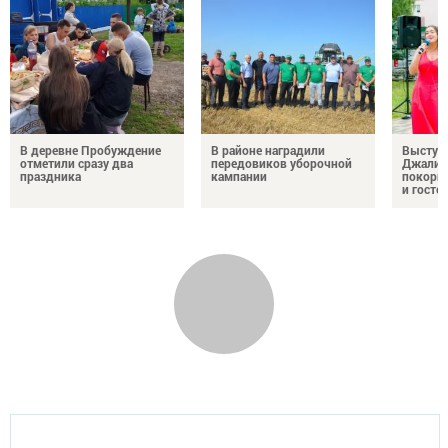
В деревне Пробуждение
В районе наградили
Выступ
отметили сразу два
передовиков уборочной
Джалил
праздника
кампании
покорил
и госте