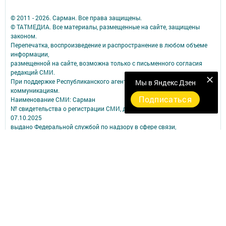
© 2011 - 2026. Сарман. Все права защищены.
© ТАТМЕДИА. Все материалы, размещенные на сайте, защищены
законом.
Перепечатка, воспроизведение и распространение в любом объеме
информации,
размещенной на сайте, возможна только с письменного согласия
редакций СМИ.
При поддержке Республиканского агентства по печати и массовым
Мы в Яндекс Дзен
коммуникациям.
Подписаться
Наименование СМИ: Сарман
№ свидетельства о регистрации СМИ, дата: ЭЛ № ФС 77 - 90172 от
07.10.2025
выдано Федеральной службой по надзору в сфере связи,
информационных технологий и массовых коммуникаций
ФИО главного редактора: Сабирова Альбина Ашрафулловна
Адрес редакции: 423350, Российская Федерация, Республика
Татарстан, Сармановский район, с. Сарманово, ул. Ленина, д. 17
Телефон редакции: (85559) 2-40-31;
Электронный адрес редакции: sarmangazetam11@mail.ru
Для сообщения о фактах коррупции: sarmangazetam11@mail.ru ;
sar.prok@tatar.ru.
Учредитель СМИ: АО «ТАТМЕДИА»