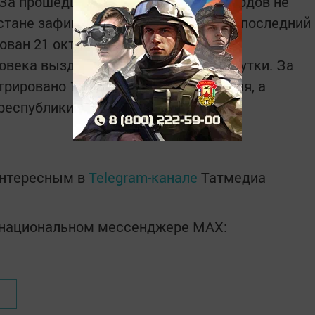
 За прошедшие сутки летальных исходов не
рстане зафиксировано 2005 случаев (последний
ван 21 октября 2022 года).
ловека выздоровели за прошедшие сутки. За
трировано 187 465 случаев заражения, а
республики
интересным в
Telegram-канале
Татмедиа
в национальном мессенджере MАХ: