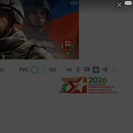
8+
РУС
ТАТ