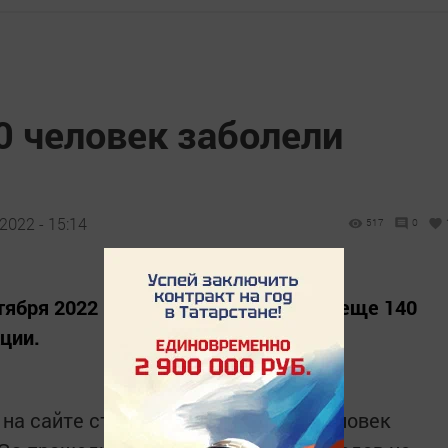
0 человек заболели
2022 - 15:14
517
0
ября 2022 года, в регионе выявили еще 140
ции.
на сайте стопкоронавирус.рф.11 человек