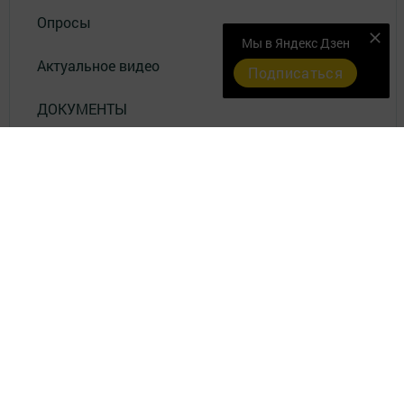
Опросы
Мы в Яндекс Дзен
Актуальное видео
Подписаться
ДОКУМЕНТЫ
Разное
Телефон АО «ТАТМЕДИА»:
(843) 222 09 84
18+
© 2011 - 2026. Сарман. Все права защищены.
© ТАТМЕДИА. Все материалы, размещенные на сайте, защищены
законом.