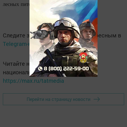
лесных питомниках – на 21 га (100%).
Следите за самым важным и интересным в
Telegram-канале
Татмедиа
Читайте новости Татарстана в
национальном мессенджере MАХ:
https://max.ru/tatmedia
Перейти на страницу новости