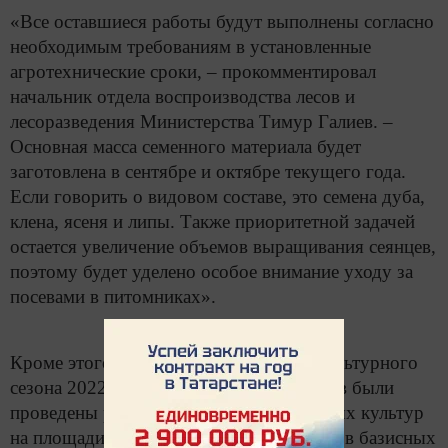
«Все оставшиеся работы будут выполнены согласно
необходимым требованиям в установленные
агротехнические сроки, – прокомментировал
начальник отдела воспроизводства лесов и
лесоразведения Министерства Тимур Галиев. –
Основная масса семенного материала будет
заготовлена в сентябре и октябре текущего года.
Если говорить о видовом составе, это семена дуба,
клена, ясеня и липы. Также приоритетной задачей
остается увеличение объемов выращивания сеянцев,
поэтому будет уделено особое внимание уходу за
посевами в питомниках».
Кроме этого, в рамках весеннего лесокультурного
сезона 2022 года специалистами лесхозов были
проведены работы по дополнению лесных культур
на площади 2193 га (54%), посеву семян в базисных