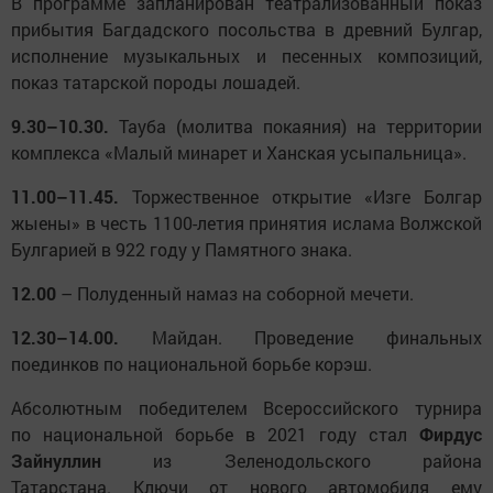
В программе запланирован театрализованный показ
прибытия Багдадского посольства в древний Булгар,
исполнение музыкальных и песенных композиций,
показ татарской породы лошадей.
9.30–10.30.
Тауба (молитва покаяния) на территории
комплекса «Малый минарет и Ханская усыпальница».
11.00–11.45.
Торжественное открытие «Изге Болгар
жыены» в честь 1100-летия принятия ислама Волжской
Булгарией в 922 году у Памятного знака.
12.00
– Полуденный намаз на соборной мечети.
12.30–14.00.
Майдан. Проведение финальных
поединков по национальной борьбе корэш.
Абсолютным победителем Всероссийского турнира
по национальной борьбе в 2021 году стал
Фирдус
Зайнуллин
из Зеленодольского района
Татарстана. Ключи от нового автомобиля ему