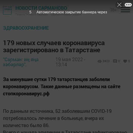
НОВОСТИ САРМАНОВО
18+
4
Автоматическое закрытие баннера через
Газета "Новый Сарман" - Сармановский район
ЗДРАВООХРАНЕНИЕ
179 новых случаев коронавируса
зарегистрировано в Татарстане
"Сарман: иң яңа
19 мая 2022 -
3920
0
0
хәбәрләр",
13:14
За минувшие сутки 179 татарстанцев заболели
коронавирусом. Такие данные размещены на сайте
стопкоронавирус.рф
По данным источника, 52 заболевшим COVID-19
потребовалось лечение в больнице, вчера их
количество было 86.
Всего с начала эпидемии в Татарстане зафиксировано