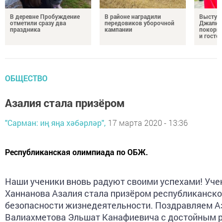
В деревне Пробуждение
В районе наградили
Выступ
отметили сразу два
передовиков уборочной
Джалил
праздника
кампании
покорил
и госте
ОБЩЕСТВО
Азалия стала призёром
"Сарман: иң яңа хәбәрләр",
17 марта 2020 - 13:36
Республиканская олимпиада по ОБЖ.
Наши ученики вновь радуют своими успехами! Уч
Ханнанова Азалия стала призёром республиканск
безопасности жизнедеятельности. Поздравляем Аз
Валиахметова Эльшат Канафиевича с достойным р