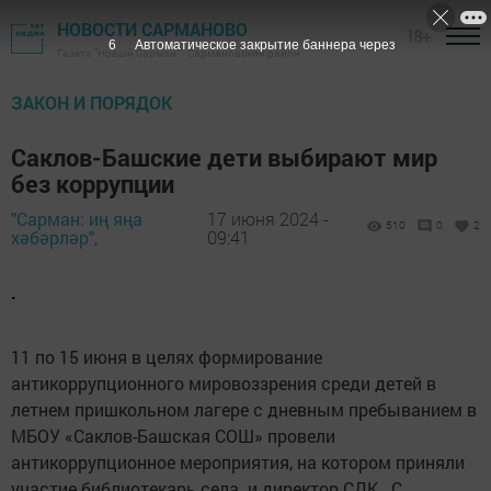
НОВОСТИ САРМАНОВО
18+
5
Автоматическое закрытие баннера через
Газета "Новый Сарман" - Сармановский район
ЗАКОН И ПОРЯДОК
Саклов-Башские дети выбирают мир
без коррупции
"Сарман: иң яңа
17 июня 2024 -
510
0
2
хәбәрләр",
09:41
.
11 по 15 июня в целях формирование
антикоррупционного мировоззрения среди детей в
летнем пришкольном лагере с дневным пребыванием в
МБОУ «Саклов-Башская СОШ» провели
антикоррупционное мероприятия, на котором приняли
участие библиотекарь села и директор СДК . С