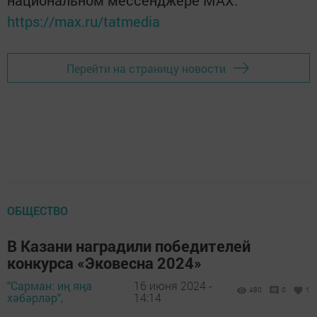
национальном мессенджере MАХ:
https://max.ru/tatmedia
Перейти на страницу новости
ОБЩЕСТВО
В Казани наградили победителей
конкурса «Эковесна 2024»
"Сарман: иң яңа
16 июня 2024 -
480
0
1
хәбәрләр",
14:14