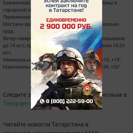
Бавлинский, Тукаевский муниципальные районы и
городской округ Набережные Челны):
Переменная облачность.
Местами кратковременный дождь, гроза, локально
град.
Ветер северо-восточный 5-10 м/с, местами порывами
до 14 м/с, при грозе кратковременные усиления 15-20
м/с.
Минимальная температура воздуха ночью +16..+19˚.
Максимальная температура воздуха днем +30..+33˚.
Следите за самым важным и интересным в
Telegram-канале
Татмедиа
Читайте новости Татарстана в