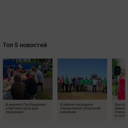
Топ 5 новостей
В деревне Пробуждение
В районе наградили
Выступ
отметили сразу два
передовиков уборочной
Джалил
праздника
кампании
покорил
и госте