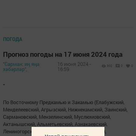
ПОГОДА
Прогноз погоды на 17 июня 2024 года
"Сарман: иң яңа
16 июня 2024 -
302
0
0
хәбәрләр",
16:59
-
По Восточному Предкамью и Закамью (Елабужский,
Менделеевский, Агрызский, Нижнекамский, Заинский,
Сармановский, Мензелинский, Муслюмовский,
Актанышский, Альметьевский, Азнакаевский,
Лениногорский, Бугульминский, Ютазинский,