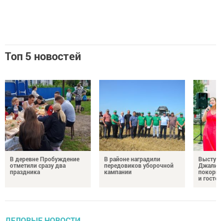
Топ 5 новостей
В деревне Пробуждение
В районе наградили
Выступ
отметили сразу два
передовиков уборочной
Джалил
праздника
кампании
покорил
и госте
ДЕЛОВЫЕ НОВОСТИ