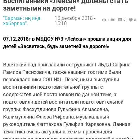
Воспитанники «Лейсан» должны стать
заметными на дороге!
"Сарман: иң яңа
10 декабря 2018 -
1155
0
0
хәбәрләр",
16:10
07.12.2018г в МБДОУ №3 «Лейсан» прошла акция для
детей «Засветись, будь заметней на дороге!»
В детский сад пригласили сотрудника ГИБДД Сафина
Рамиса Расиховича, также нашими гостями были
первоклассники СОШ№1. Перед ними выступили
воспитанники подготовительной группы с
содержательной постановкой по данной теме, а
подготовили детей воспитатели подготовительной
группы: Фасхутдинова Гульфина Алмасовна,
Калимуллина Флюза Рифовна, музыкальный
руководитель Фаттахова Гульфия Фарязовна. Данная
тематика очень актуальна, её мы провели для
привлечения внимания, педагогов, родителей и детей к