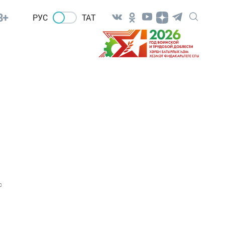
8+
РУС
ТАТ
0