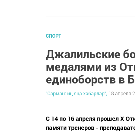
СПОРТ
Джалильские бо
медалями из От
единоборств в 
"Сарман: иң яңа хәбәрләр",
18 апреля 2
С 14 по 16 апреля прошел X 
памяти тренеров - преподават