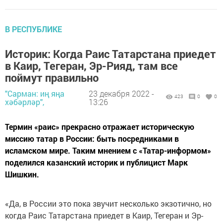
В РЕСПУБЛИКЕ
Историк: Когда Раис Татарстана приедет
в Каир, Тегеран, Эр-Рияд, там все
поймут правильно
"Сарман: иң яңа
23 декабря 2022 -
423
0
0
хәбәрләр",
13:26
Термин «раис» прекрасно отражает историческую
миссию татар в России: быть посредниками в
исламском мире. Таким мнением с «Татар-информом»
поделился казанский историк и публицист Марк
Шишкин.
«Да, в России это пока звучит несколько экзотично, но
когда Раис Татарстана приедет в Каир, Тегеран и Эр-