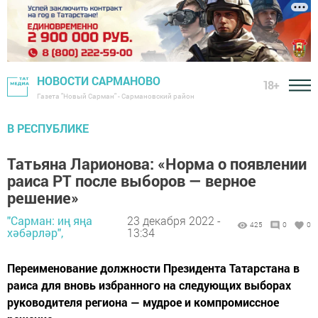
НОВОСТИ САРМАНОВО
18+
Газета "Новый Сарман" - Сармановский район
В РЕСПУБЛИКЕ
Татьяна Ларионова: «Норма о появлении
раиса РТ после выборов — верное
решение»
"Сарман: иң яңа
23 декабря 2022 -
425
0
0
хәбәрләр",
13:34
Переименование должности Президента Татарстана в
раиса для вновь избранного на следующих выборах
руководителя региона — мудрое и компромиссное