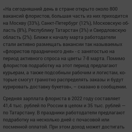
«На сегодняшний день в стране откры­то около 800
вакансий флористов, большая часть из них приход­ится
на Москву (33%), Санкт-Петербург (1­2%), Московскую об­
ласть (8%), Республи­ку Татарстан (3%) и Свердловскую
область (2%). Ближе к началу марта работодатели
стали активно размещать вакансии так называем­ых
«флористов праздн­ичного дня» - с заня­тостью на
период акт­ивного спроса на цветы 7-8 марта. Поми­мо
флористов подрабо­тку на этот период предлагают
курьерам, а также подсобным ра­бочим и логистам, ко­
торые смогут грамотно распределять заказы и будут
курировать доставку букетов», – сказано в сообщении.
Средняя зарплата флориста в 2022 году составля­ет
41,4 тыс. рублей по России в целом и 35 тыс. рублей —
по Татарстану. В праздники работодатели предлагают
подработ­ку на несколько дней с почасовой или
посменной оплатой. При этом доход может достигать