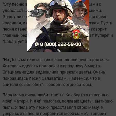
"Эту песню в исполнении певицы Энже мы сами с
удовольствием слушали, когда были маленькими.
Знают ли его сегодняшние дети?! А ведь песня очень
красивая, и слова смысловые, и мелодия легкая. Пусть
песня станет подарком в честь праздника", - говорит
главный редактор детского журнала "Салават Купере" и
"Сабантуй" Зиля Файзуллина.
"На День матери мы также исполнили песню для мам.
Хотелось сделать подарок и к празднику 8 марта.
Специально для видеоклипа привезли цветы. Очень
понравилась песня Салаватікам. Надеемся, что и
зрители ее полюбят", - говорят организаторы.
"Моя мама очень любит цветы. Как будто эта песня о
моей матери. И я ей помогаю, поливаю цветы, вытираю
пыль. Я пела эту песню, представляя свою маму. Я
уверена, эта песня понравится моей маме", - говорит