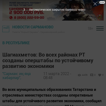
2
Автоматическое закрытие баннера через
НОВОСТИ САРМАНОВО
18+
Газета "Новый Сарман" - Сармановский район
В РЕСПУБЛИКЕ
Шагиахметов: Во всех районах РТ
созданы оперштабы по устойчивому
развитию экономики
"Сарман: иң яңа
11 марта 2022 -
4406
0
0
хәбәрләр",
08:48
Во всех муниципальных образованиях Татарстана и
отраслевых министерствах созданы оперативные
штабы для устойчивого развития экономики, сообщил