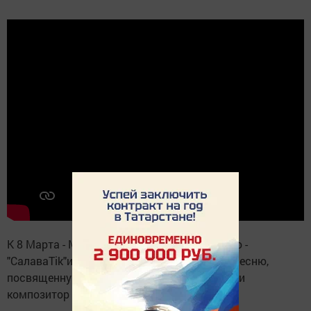
К 8 Марта - Международному женскому дню -
"СалаваTik"и приготовили подарок - новую песню,
посвященную всем мамам на земле. Автор и
композитор песни - Ильсур Хуснутдинов.