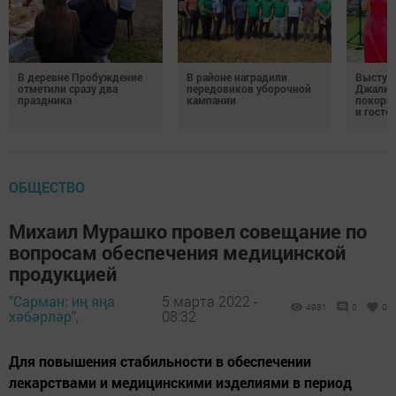
В деревне Пробуждение
В районе наградили
Выступ
отметили сразу два
передовиков уборочной
Джалил
праздника
кампании
покорил
и госте
ОБЩЕСТВО
Михаил Мурашко провел совещание по
вопросам обеспечения медицинской
продукцией
"Сарман: иң яңа
5 марта 2022 -
4981
0
0
хәбәрләр",
08:32
Для повышения стабильности в обеспечении
лекарствами и медицинскими изделиями в период