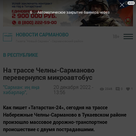
5
Автоматическое закрытие баннера через
НОВОСТИ САРМАНОВО
18+
Газета "Новый Сарман" - Сармановский район
В РЕСПУБЛИКЕ
На трассе Челны-Сарманово
перевернулся микроавтобус
"Сарман: иң яңа
20 декабря 2022 -
2046
0
1
хәбәрләр",
13:56
Как пишет «Татарстан-24», сегодня на трассе
Набережные Челны-Сарманово в Тукаевском районе
произошло массовое дорожно-транспортное
происшествие с двумя пострадавшими.