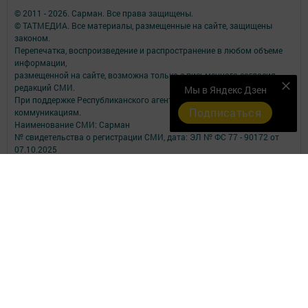
© 2011 - 2026. Сарман. Все права защищены.
© ТАТМЕДИА. Все материалы, размещенные на сайте, защищены
законом.
Перепечатка, воспроизведение и распространение в любом объеме
информации,
размещенной на сайте, возможна только с письменного согласия
редакций СМИ.
Мы в Яндекс Дзен
При поддержке Республиканского агентства по печати и массовым
Подписаться
коммуникациям.
Наименование СМИ: Сарман
№ свидетельства о регистрации СМИ, дата: ЭЛ № ФС 77 - 90172 от
07.10.2025
выдано Федеральной службой по надзору в сфере связи,
информационных технологий и массовых коммуникаций
ФИО главного редактора: Сабирова Альбина Ашрафулловна
Адрес редакции: 423350, Российская Федерация, Республика
Татарстан, Сармановский район, с. Сарманово, ул. Ленина, д. 17
Телефон редакции: (85559) 2-40-31;
Электронный адрес редакции: sarmangazetam11@mail.ru
Для сообщения о фактах коррупции: sarmangazetam11@mail.ru ;
sar.prok@tatar.ru.
Учредитель СМИ: АО «ТАТМЕДИА»
Антикоррупционная политика