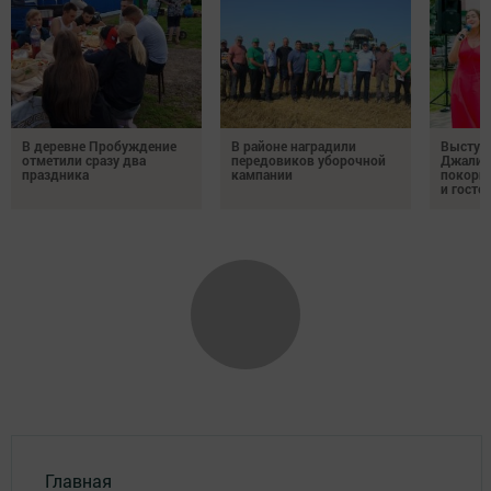
В деревне Пробуждение
В районе наградили
Выступ
отметили сразу два
передовиков уборочной
Джалил
праздника
кампании
покорил
и госте
Главная