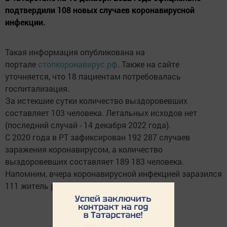
подтвердили 108 новых случаев коронавирусной
инфекции.
Такая информация опубликована на
портале
стопкоронавирус.рф
. Также на сайте
уточняется, что 18 пациентам потребовалась
госпитализация.
За истекшие сутки количество выздоровевших
составляет 103 человека. Летальных исходов нет
(последний случай - 14 декабря 2022 года).
С 2020 года в РТ зафиксирован 192 287 случаев
заражения коронавирусом, а количество
выздоровевших составляет 189 183 человека.
Напомним, вчера коронавирусной инфекцией заразился
111 житель республики.