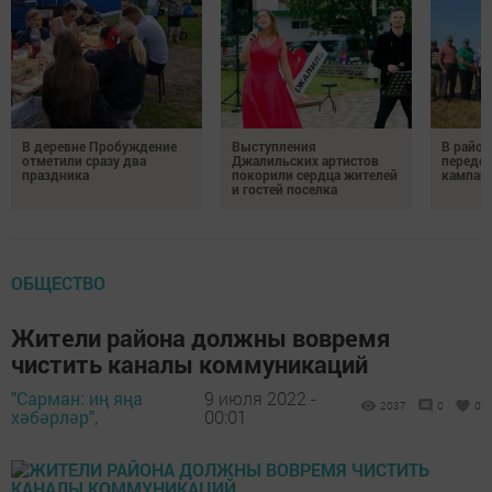
В деревне Пробуждение
Выступления
В район
отметили сразу два
Джалильских артистов
передо
праздника
покорили сердца жителей
кампан
и гостей поселка
ОБЩЕСТВО
Жители района должны вовремя
чистить каналы коммуникаций
"Сарман: иң яңа
9 июля 2022 -
2037
0
0
хәбәрләр",
00:01