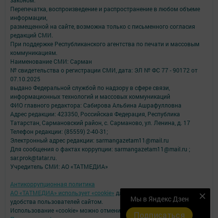
законом.
Перепечатка, воспроизведение и распространение в любом объеме
информации,
размещенной на сайте, возможна только с письменного согласия
редакций СМИ.
При поддержке Республиканского агентства по печати и массовым
коммуникациям.
Наименование СМИ: Сарман
№ свидетельства о регистрации СМИ, дата: ЭЛ № ФС 77 - 90172 от
07.10.2025
выдано Федеральной службой по надзору в сфере связи,
информационных технологий и массовых коммуникаций
ФИО главного редактора: Сабирова Альбина Ашрафулловна
Адрес редакции: 423350, Российская Федерация, Республика
Татарстан, Сармановский район, с. Сарманово, ул. Ленина, д. 17
Телефон редакции: (85559) 2-40-31;
Электронный адрес редакции: sarmangazetam11@mail.ru
Для сообщения о фактах коррупции: sarmangazetam11@mail.ru ;
sar.prok@tatar.ru.
Учредитель СМИ: АО «ТАТМЕДИА»
Антикоррупционная политика
АО «ТАТМЕДИА» использует «cookie»
для персонализации сервисов и
Мы в Яндекс Дзен
удобства пользователей сайтом.
Использование «cookie» можно отменить в настройках браузера.
Подписаться