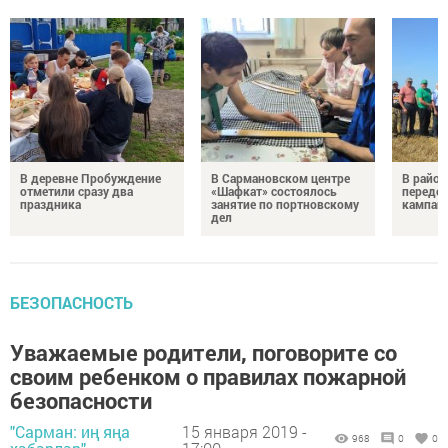
В деревне Пробуждение
В Сармановском центре
В район
отметили сразу два
«Шафкат» состоялось
передо
праздника
занятие по портновскому
кампан
дел
БЕЗОПАСНОСТЬ
Уважаемые родители, поговорите со
своим ребенком о правилах пожарной
безопасности
"Сарман: иң яңа
15 января 2019 -
968
0
0